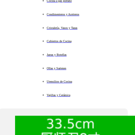
Cocina a gas portátil
Condimenteros y Aceiteros
Cristalería, Vasos y Tazas
Cubiertos de Cocina
Jarras y Botellas
Ollas y Sartenes
Utensilios de Cocina
Vajillas y Cerámica