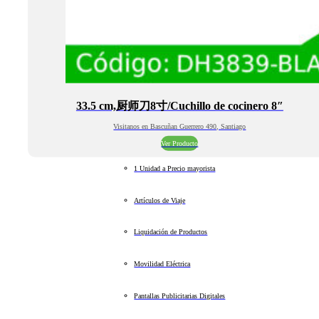
33.5 cm,厨师刀8寸/Cuchillo de cocinero 8″
Visitanos en Bascuñan Guerrero 490, Santiago
Ver Producto
1 Unidad a Precio mayorista
Artículos de Viaje
Liquidación de Productos
Movilidad Eléctrica
Pantallas Publicitarias Digitales