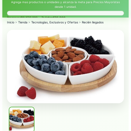
Agrega mas productos o unidades y alcanza la meta para Precios Mayoristas
desde 1 unidad.
Progreso:
$0
/ $70.000 — Te faltan
$70.000
.
Inicio
>
Tienda
>
Tecnologías, Exclusivos y Ofertas
>
Recién llegados