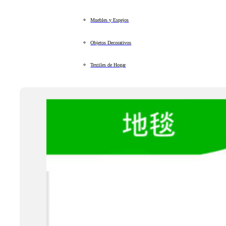
Muebles y Espejos
Objetos Decorativos
Textiles de Hogar