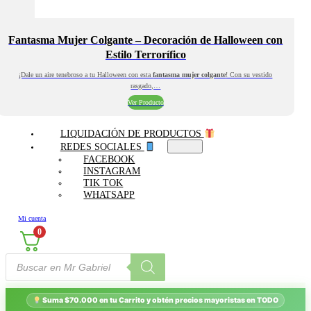
Fantasma Mujer Colgante – Decoración de Halloween con
Estilo Terrorífico
¡Dale un aire tenebroso a tu Halloween con esta
fantasma mujer colgante
! Con su vestido
rasgado,…
Ver Producto
LIQUIDACIÓN DE PRODUCTOS
REDES SOCIALES
FACEBOOK
INSTAGRAM
TIK TOK
WHATSAPP
Mi cuenta
0
Búsqueda
de
productos
Suma $70.000 en tu Carrito y obtén precios mayoristas en TODO