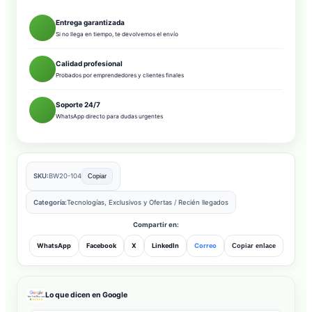
Entrega garantizada
Si no llega en tiempo, te devolvemos el envío
Calidad profesional
Probados por emprendedores y clientes finales
Soporte 24/7
WhatsApp directo para dudas urgentes
SKU:
BW20-104
Copiar
Categoría:
Tecnologías, Exclusivos y Ofertas
/
Recién llegados
Compartir en:
WhatsApp
Facebook
X
LinkedIn
Correo
Copiar enlace
Lo que dicen en Google