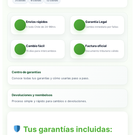
3 cuotas
6 cuotas
12 cuotas
Envíos rápidos
Garantía Legal
A todo Chile de 24-96hrs
Cambio inmediato por fallas
Cambio fácil
Factura oficial
15 días para intercambios
Documento tributario válido
Centro de garantías
Conoce todas tus garantías y cómo usarlas paso a paso.
Devoluciones y reembolsos
Proceso simple y rápido para cambios o devoluciones.
Tus garantías incluidas: