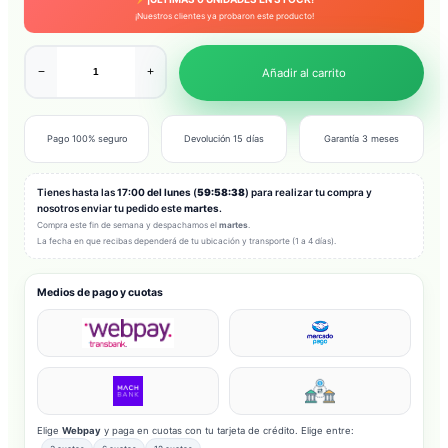
¡Nuestros clientes ya probaron este producto!
−
+
Añadir al carrito
Pago 100% seguro
Devolución 15 días
Garantía 3 meses
Tienes hasta las
17:00 del lunes
(
59:58:36
) para realizar tu compra y
nosotros enviar tu pedido este
martes
.
Compra este fin de semana y despachamos el
martes
.
La fecha en que recibas dependerá de tu ubicación y transporte (1 a 4 días).
Medios de pago y cuotas
Elige
Webpay
y paga en cuotas con tu tarjeta de crédito. Elige entre: