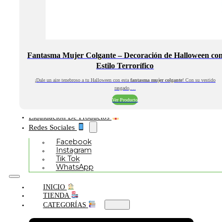
Fantasma Mujer Colgante – Decoración de Halloween co
Estilo Terrorífico
¡Dale un aire tenebroso a tu Halloween con esta
fantasma mujer colgante
! Con su vestido
rasgado,…
Ver Producto
Liquidación De Productos
Redes Sociales
Facebook
Instagram
Tik Tok
WhatsApp
INICIO
TIENDA
CATEGORÍAS