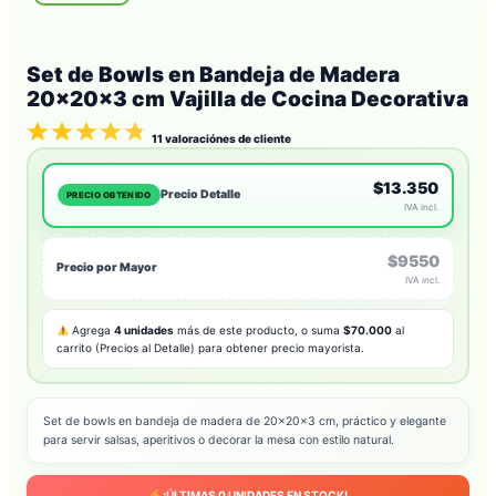
Set de Bowls en Bandeja de Madera
20x20x3 cm Vajilla de Cocina Decorativa
11
valoraciónes de cliente
$13.350
Precio Detalle
PRECIO OBTENIDO
IVA incl.
$9550
Precio por Mayor
IVA incl.
Agrega
4 unidades
más de este producto, o suma
$70.000
al
carrito (Precios al Detalle) para obtener precio mayorista.
Set de bowls en bandeja de madera de 20x20x3 cm, práctico y elegante
para servir salsas, aperitivos o decorar la mesa con estilo natural.
¡ÚLTIMAS
0
UNIDADES EN STOCK!