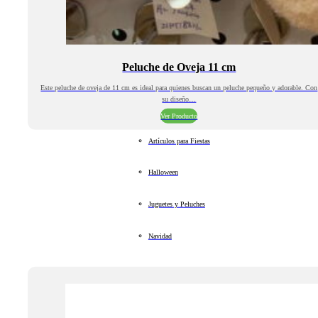
Peluche de Oveja 11 cm
Este peluche de oveja de 11 cm es ideal para quienes buscan un peluche pequeño y adorable. Con
su diseño…
Ver Producto
Artículos para Fiestas
Halloween
Juguetes y Peluches
Navidad