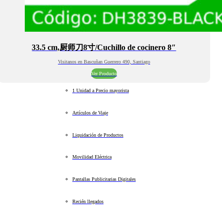
33.5 cm,厨师刀8寸/Cuchillo de cocinero 8″
Visitanos en Bascuñan Guerrero 490, Santiago
Ver Producto
1 Unidad a Precio mayorista
Artículos de Viaje
Liquidación de Productos
Movilidad Eléctrica
Pantallas Publicitarias Digitales
Recién llegados