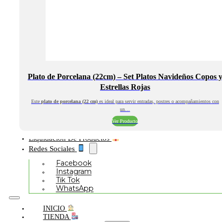
Plato de Porcelana (22cm) – Set Platos Navideños Copos 
Estrellas Rojas
Este
plato de porcelana (22 cm)
es ideal para servir entradas, postres o acompañamientos con
un…
Ver Producto
Liquidación De Productos
Redes Sociales
Facebook
Instagram
Tik Tok
WhatsApp
INICIO
TIENDA