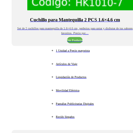
Cuchillo para Mantequilla 2 PCS 1.6×4.6 cm
Set de 2 cuchillos para mantequilla de 1.6×4.6 cm, perfectos para untar y disfrutar de tus sabores
favoritos. Precio por…
Ver Producto
1 Unidad a Precio mayorista
Artículos de Viaje
Liquidación de Productos
Movilidad Eléctrica
Pantallas Publicitarias Digitales
Recién llegados