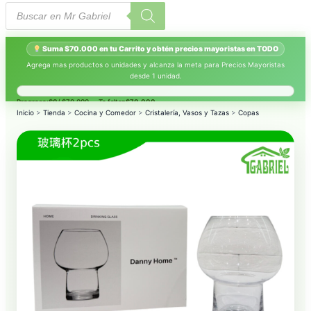
Búsqueda
de
productos
Suma $70.000 en tu Carrito y obtén precios mayoristas en TODO
Agrega mas productos o unidades y alcanza la meta para Precios Mayoristas
desde 1 unidad.
Progreso:
$0
/ $70.000 — Te faltan
$70.000
.
Inicio
>
Tienda
>
Cocina y Comedor
>
Cristalería, Vasos y Tazas
>
Copas