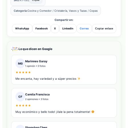
SKU:
KY-082
Copiar
Categoría:
Cocina y Comedor
/
Cristalería, Vasos y Tazas
/
Copas
Compartir en:
WhatsApp
Facebook
X
LinkedIn
Correo
Copiar enlace
Lo que dicen en Google
Marinnes Garay
MG
1 opinión • 0 fotos
★★★★★
Me encanta, hay variedad y a súper precios
Camila Francisca
CF
2 opiniones • 3 fotos
★★★★★
Muy económico y bello todo! ¡Vale la pena totalmente!
Shanshan Chen