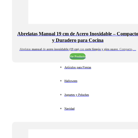
Abrelatas Manual 19 cm de Acero Inoxidable – Compact
y Duradero para Cocina
Abrelatas
manual
de
acero inoxidable (19 cm)
con
corte limpio y giro suave
. Compacto,…
Ver Producto
Artículos para Fiestas
Halloween
Juguetes y Peluches
Navidad