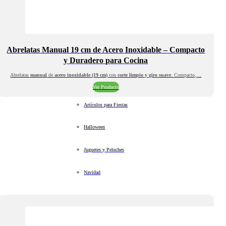
Abrelatas Manual 19 cm de Acero Inoxidable – Compacto
y Duradero para Cocina
Abrelatas
manual
de
acero inoxidable (19 cm)
con
corte limpio y giro suave
. Compacto,…
Ver Producto
Artículos para Fiestas
Halloween
Juguetes y Peluches
Navidad