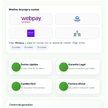
Medios de pago y cuotas
Elige
Webpay
y paga en cuotas con tu tarjeta de crédito. Elige entre:
3 cuotas
6 cuotas
12 cuotas
Envíos rápidos
Garantía Legal
A todo Chile de 24-96hrs
Cambio inmediato por fallas
Cambio fácil
Factura oficial
15 días para intercambios
Documento tributario válido
Centro de garantías