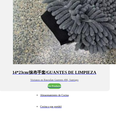
14*23cm/抹布手套/GUANTES DE LIMPIEZA
Visitanos en Bascuñan Guerrero 490, Santiago
Ver Producto
Almacenamiento de Cocina
Cocina a gas portátil