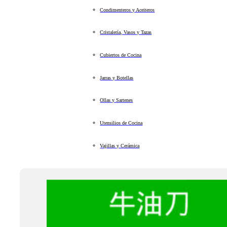
Condimenteros y Aceiteros
Cristalería, Vasos y Tazas
Cubiertos de Cocina
Jarras y Botellas
Ollas y Sartenes
Utensilios de Cocina
Vajillas y Cerámica