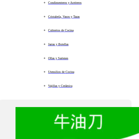
Condimenteros y Aceiteros
Cristalería, Vasos y Tazas
Cubiertos de Cocina
Jarras y Botellas
Ollas y Sartenes
Utensilios de Cocina
Vajillas y Cerámica