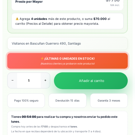
Precio por Mayor
IVA incl.
Agrega
4 unidades
más de este producto, o suma
$70.000
al
carrito (Precios al Detalle) para obtener precio mayorista.
Visitanos en Bascuñan Guerrero 490, Santiago
¡ÚLTIMAS
0
UNIDADES EN STOCK!
¡Nuestros clientes ya probaron este producto!
−
+
Añadir al carrito
Pago 100% seguro
Devolución 15 días
Garantía 3 meses
Tienes
00:53:58
para realizar tu compra y nosotros enviar tu pedido este
lunes
.
Compra hoy antes de las
17:00
y despachamos el
lunes
.
La fecha en que recibas dependerá de tu ubicación y transporte (1 a 4 días).