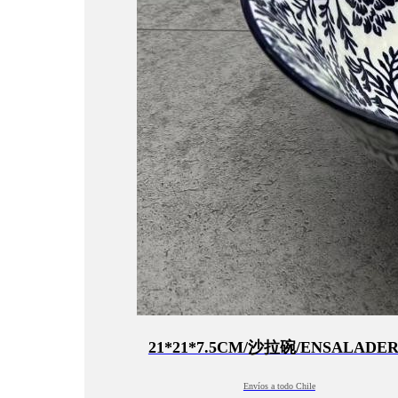
21*21*7.5CM/沙拉碗/ENSALADE
Envíos a todo Chile