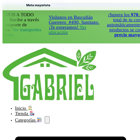
Saltar al contenido principal
Saltar al pie de página
Meta mayorista
S A TODO
¡Supera los
$70.000
en
Visítanos en Bascuñán
cibe a través
total de tu compra 
Guerrero #490, Santiago.
porte de
automáticamente todos
¡Te esperamos!
Ver
.
Ver transportes
productos se cobrara
ubicación
s.
precio mayorista!
Inicio
Tienda
Categorías