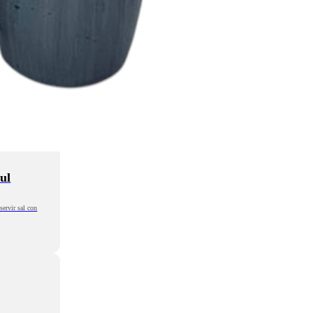
ul
servir sal con