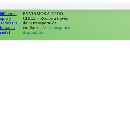
 el
ENVIAMOS A TODO
y
CHILE – Recibe a través
 tus
de tu transporte de
n a
confianza.
Ver transportes
disponibles.