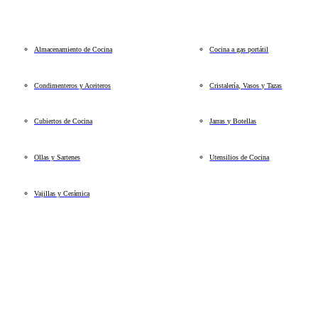
Almacenamiento de Cocina
Cocina a gas portátil
Condimenteros y Aceiteros
Cristalería, Vasos y Tazas
Cubiertos de Cocina
Jarras y Botellas
Ollas y Sartenes
Utensilios de Cocina
Vajillas y Cerámica