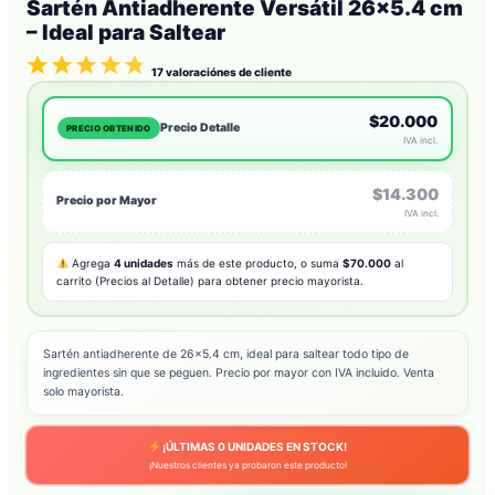
Sartén Antiadherente Versátil 26×5.4 cm
– Ideal para Saltear
17
valoraciónes de cliente
$20.000
Precio Detalle
PRECIO OBTENIDO
IVA incl.
$14.300
Precio por Mayor
IVA incl.
Agrega
4 unidades
más de este producto, o suma
$70.000
al
carrito (Precios al Detalle) para obtener precio mayorista.
Sartén antiadherente de 26×5.4 cm, ideal para saltear todo tipo de
ingredientes sin que se peguen. Precio por mayor con IVA incluido. Venta
solo mayorista.
¡ÚLTIMAS
0
UNIDADES EN STOCK!
¡Nuestros clientes ya probaron este producto!