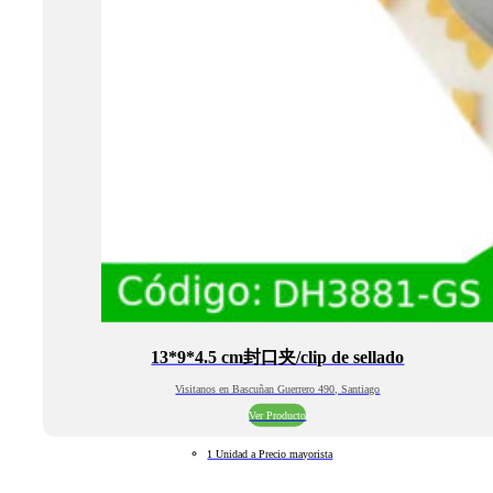
13*9*4.5 cm封口夹/clip de sellado
Visitanos en Bascuñan Guerrero 490, Santiago
Ver Producto
1 Unidad a Precio mayorista