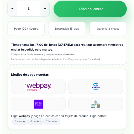
−
+
Añadir al carrito
Pago 100% seguro
Devolución 15 días
Garantía 3 meses
Tienes hasta las
17:00 del lunes
(
37:17:50
) para realizar tu compra y
nosotros enviar tu pedido este
martes
.
Compra este fin de semana y despachamos el
martes
.
La fecha en que recibas dependerá de tu ubicación y transporte (1 a 4 días).
Medios de pago y cuotas
Elige
Webpay
y paga en cuotas con tu tarjeta de crédito. Elige entre:
3 cuotas
6 cuotas
12 cuotas