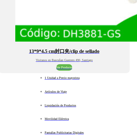
13*9*4.5 cm封口夹/clip de sellado
Visitanos en Bascuñan Guerrero 490, Santiago
Ver Producto
1 Unidad a Precio mayorista
Artículos de Viaje
Liquidación de Productos
Movilidad Eléctrica
Pantallas Publicitarias Digitales