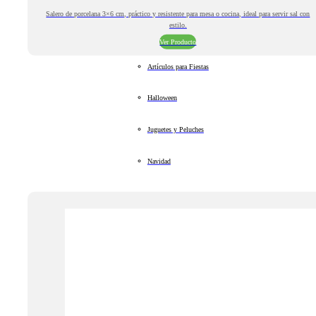
Salero de porcelana 3×6 cm, práctico y resistente para mesa o cocina, ideal para servir sal con
estilo.
Ver Producto
Artículos para Fiestas
Halloween
Juguetes y Peluches
Navidad