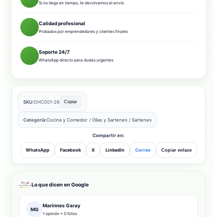
Si no llega en tiempo, te devolvemos el envío
Calidad profesional
Probados por emprendedores y clientes finales
Soporte 24/7
WhatsApp directo para dudas urgentes
SKU:
DHC001-26
Copiar
Categoría:
Cocina y Comedor
/
Ollas y Sartenes
/
Sartenes
Compartir en:
WhatsApp
Facebook
X
LinkedIn
Correo
Copiar enlace
Lo que dicen en Google
Marinnes Garay
MG
1 opinión • 0 fotos