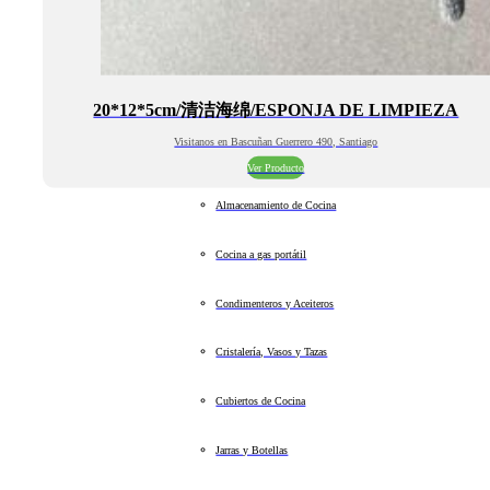
20*12*5cm/清洁海绵/ESPONJA DE LIMPIEZA
Visitanos en Bascuñan Guerrero 490, Santiago
Ver Producto
Almacenamiento de Cocina
Cocina a gas portátil
Condimenteros y Aceiteros
Cristalería, Vasos y Tazas
Cubiertos de Cocina
Jarras y Botellas