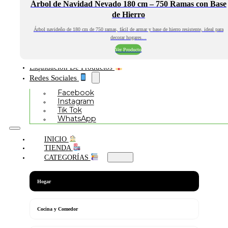
Árbol de Navidad Nevado 180 cm – 750 Ramas con Base
de Hierro
Árbol navideño de 180 cm de 750 ramas, fácil de armar y base de hierro resistente, ideal para
decorar hogares…
Ver Producto
Liquidación De Productos
Redes Sociales
Facebook
Instagram
Tik Tok
WhatsApp
INICIO
TIENDA
CATEGORÍAS
Hogar
Cocina y Comedor