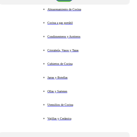
Almacenamiento de Cocina
Cocina a gas portátil
Condimenteros y Aceiteros
Cristalería, Vasos y Tazas
Cubiertos de Cocina
Jarras y Botellas
Ollas y Sartenes
Utensilios de Cocina
Vajillas y Cerámica