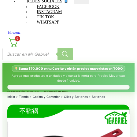
REDES SOCIALES
FACEBOOK
INSTAGRAM
TIK TOK
WHATSAPP
Mi cuenta
0
Búsqueda
de
productos
Suma $70.000 en tu Carrito y obtén precios mayoristas en TODO
Agrega mas productos o unidades y alcanza la meta para Precios Mayoristas
desde 1 unidad.
Progreso:
$0
/ $70.000 — Te faltan
$70.000
.
Inicio
>
Tienda
>
Cocina y Comedor
>
Ollas y Sartenes
>
Sartenes