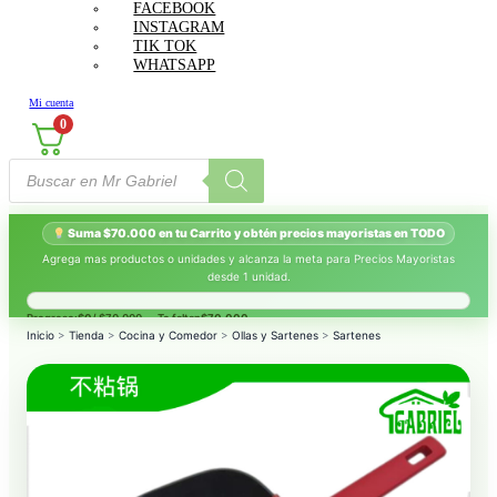
FACEBOOK
INSTAGRAM
TIK TOK
WHATSAPP
Mi cuenta
0
Búsqueda
de
productos
Suma $70.000 en tu Carrito y obtén precios mayoristas en TODO
Agrega mas productos o unidades y alcanza la meta para Precios Mayoristas
desde 1 unidad.
Progreso:
$0
/ $70.000 — Te faltan
$70.000
.
Inicio
>
Tienda
>
Cocina y Comedor
>
Ollas y Sartenes
>
Sartenes