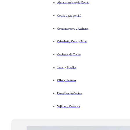
Almacenamiento de Cocina
Cocina a gas portátil
Condimenteros y Aceiteros
Cristalería, Vasos y Tazas
Cubiertos de Cocina
Jarras y Botellas
Ollas y Sartenes
Utensilios de Cocina
Vajillas y Cerámica