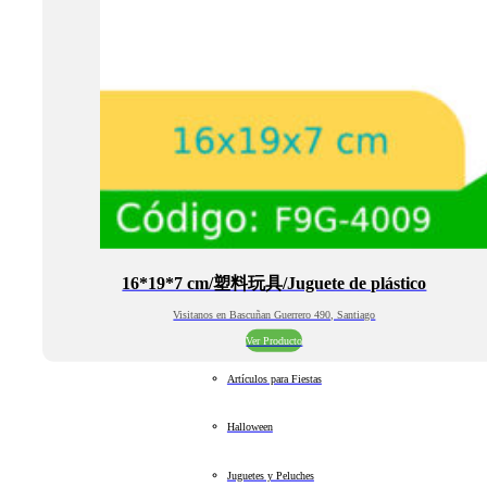
16*19*7 cm/塑料玩具/Juguete de plástico
Visitanos en Bascuñan Guerrero 490, Santiago
Ver Producto
Artículos para Fiestas
Halloween
Juguetes y Peluches