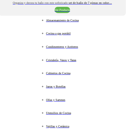
Organiza y decora tu baño con este sofisticado
set de baño de 7 piezas en color…
Ver Producto
Almacenamiento de Cocina
Cocina a gas portátil
Condimenteros y Aceiteros
Cristalería, Vasos y Tazas
Cubiertos de Cocina
Jarras y Botellas
Ollas y Sartenes
Utensilios de Cocina
Vajillas y Cerámica