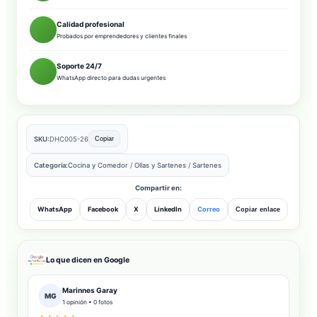
Calidad profesional
Probados por emprendedores y clientes finales
Soporte 24/7
WhatsApp directo para dudas urgentes
SKU:
DHC005-26
Copiar
Categoría:
Cocina y Comedor
/
Ollas y Sartenes
/
Sartenes
Compartir en:
WhatsApp
Facebook
X
LinkedIn
Correo
Copiar enlace
Lo que dicen en Google
Marinnes Garay
MG
1 opinión • 0 fotos