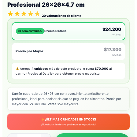
Profesional 26x26x4.7 cm
20
valoraciónes de cliente
$24.200
Precio Detalle
PRECIO OBTENIDO
IVA incl.
$17.300
Precio por Mayor
IVA incl.
Agrega
4 unidades
más de este producto, o suma
$70.000
al
carrito (Precios al Detalle) para obtener precio mayorista.
Sartén cuadrado de 26×26 cm con revestimiento antiadherente
profesional, ideal para cocinar sin que se peguen los alimentos. Precio por
mayor con IVA incluido. Venta solo mayorista.
¡ÚLTIMAS
0
UNIDADES EN STOCK!
¡Nuestros clientes ya probaron este producto!