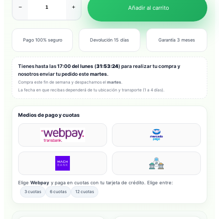
−
+
Añadir al carrito
Pago 100% seguro
Devolución 15 días
Garantía 3 meses
Tienes hasta las
17:00 del lunes
(
31:53:22
) para realizar tu compra y
nosotros enviar tu pedido este
martes
.
Compra este fin de semana y despachamos el
martes
.
La fecha en que recibas dependerá de tu ubicación y transporte (1 a 4 días).
Medios de pago y cuotas
Elige
Webpay
y paga en cuotas con tu tarjeta de crédito. Elige entre:
3 cuotas
6 cuotas
12 cuotas