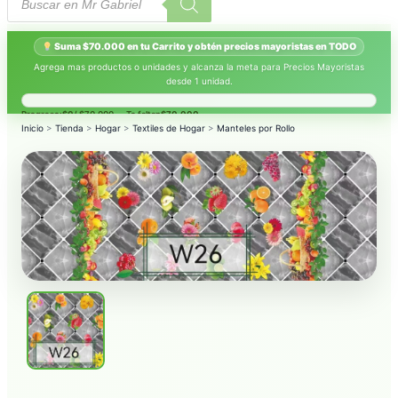
productos
Suma $70.000 en tu Carrito y obtén precios mayoristas en TODO
Agrega mas productos o unidades y alcanza la meta para Precios Mayoristas
desde 1 unidad.
Progreso:
$0
/ $70.000 — Te faltan
$70.000
.
Inicio
>
Tienda
>
Hogar
>
Textiles de Hogar
>
Manteles por Rollo