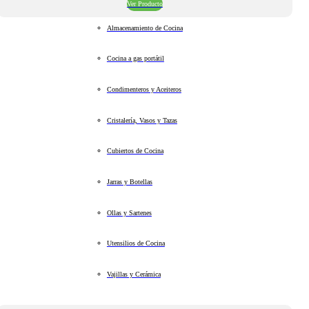
Ver Producto
Almacenamiento de Cocina
Cocina a gas portátil
Condimenteros y Aceiteros
Cristalería, Vasos y Tazas
Cubiertos de Cocina
Jarras y Botellas
Ollas y Sartenes
Utensilios de Cocina
Vajillas y Cerámica