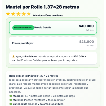
Mantel por Rollo 1.37×28 metros
34
valoraciónes de cliente
$40.000
Precio Detalle
PRECIO OBTENIDO
IVA incl.
$28.600
Precio por Mayor
IVA incl.
Agrega
4 unidades
más de este producto, o suma
$70.000
al
carrito (Precios al Detalle) para obtener precio mayorista.
Rollo de Mantel Plástico 1.37 x 28 metros
Ideal para decorar y proteger mesas en eventos, celebraciones o en el uso
diario. Este rollo de mantel ofrece excelente cobertura, resistencia y
practicidad, ya que se puede cortar fácilmente según la medida que
necesites.
Medidas
: 1.37 metros de ancho x 28 metros de largo
Material
: Plástico resistente y fácil de limpiar
Variedad de diseños y colores disponibles