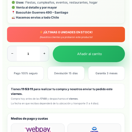
Usos
: Fiestas, cumpleaños, eventos, restaurantes, hogar
Venta al detalle y por mayor
Bascuñán Guerrero 490 – Santiago
Hacemos envíos a todo Chile
¡ÚLTIMAS
0
UNIDADES EN STOCK!
¡Nuestros clientes ya probaron este producto!
−
+
Añadir al carrito
Pago 100% seguro
Devolución 15 días
Garantía 3 meses
Tienes
11:53:09
para realizar tu compra y nosotros enviar tu pedido este
viernes
.
Compra hoy antes de las
17:00
y despachamos el
viernes
.
La fecha en que recibas dependerá de tu ubicación y transporte (1 a 4 días).
Medios de pago y cuotas