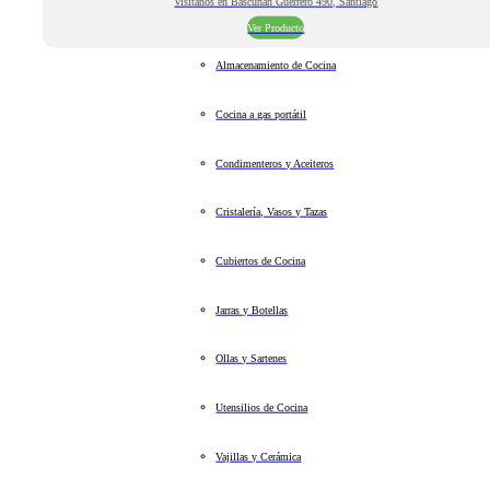
Visitanos en Bascuñan Guerrero 490, Santiago
Ver Producto
Almacenamiento de Cocina
Cocina a gas portátil
Condimenteros y Aceiteros
Cristalería, Vasos y Tazas
Cubiertos de Cocina
Jarras y Botellas
Ollas y Sartenes
Utensilios de Cocina
Vajillas y Cerámica