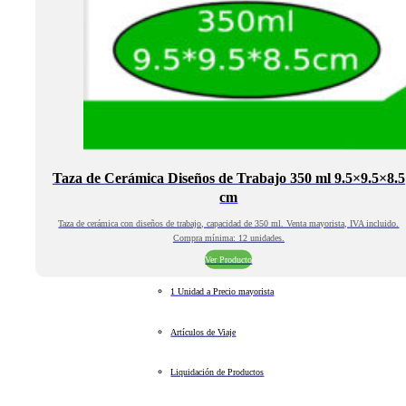
Taza de Cerámica Diseños de Trabajo 350 ml 9.5×9.5×8.5
cm
Taza de cerámica con diseños de trabajo, capacidad de 350 ml. Venta mayorista, IVA incluido.
Compra mínima: 12 unidades.
Ver Producto
1 Unidad a Precio mayorista
Artículos de Viaje
Liquidación de Productos