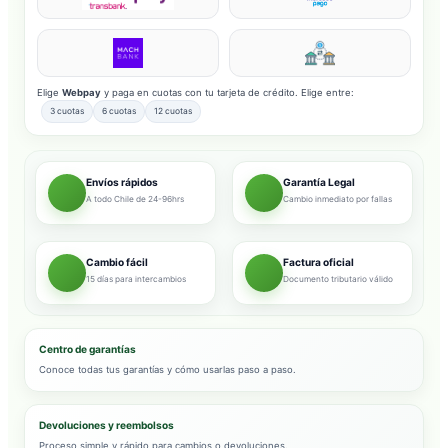
Elige
Webpay
y paga en cuotas con tu tarjeta de crédito. Elige entre:
3 cuotas
6 cuotas
12 cuotas
Envíos rápidos
Garantía Legal
A todo Chile de 24-96hrs
Cambio inmediato por fallas
Cambio fácil
Factura oficial
15 días para intercambios
Documento tributario válido
Centro de garantías
Conoce todas tus garantías y cómo usarlas paso a paso.
Devoluciones y reembolsos
Proceso simple y rápido para cambios o devoluciones.