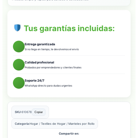
Tus garantías incluidas:
Entrega garantizada
Si no llega en tiempo, te devolvemos el envío
Calidad profesional
Probados por emprendedores y clientes finales
Soporte 24/7
WhatsApp directo para dudas urgentes
SKU:
610678
Copiar
Categoría:
Hogar
/
Textiles de Hogar
/
Manteles por Rollo
Compartir en: