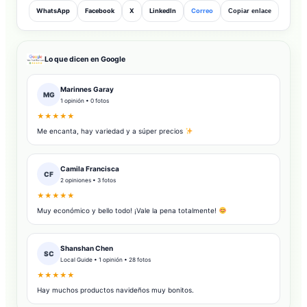
WhatsApp
Facebook
X
LinkedIn
Correo
Copiar enlace
Lo que dicen en Google
Marinnes Garay
MG
1 opinión • 0 fotos
★★★★★
Me encanta, hay variedad y a súper precios
Camila Francisca
CF
2 opiniones • 3 fotos
★★★★★
Muy económico y bello todo! ¡Vale la pena totalmente!
Shanshan Chen
SC
Local Guide • 1 opinión • 28 fotos
★★★★★
Hay muchos productos navideños muy bonitos.