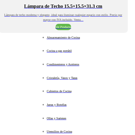
Lámpara de Techo 15.5×15.5×31.3 cm
Lámpara de techo moderna y elegante, ideal para iluminar cualquier espacio con estilo. Precio por
mayor con IVA incluido. Venta…
Ver Producto
Almacenamiento de Cocina
Cocina a gas portátil
Condimenteros y Aceiteros
Cristalería, Vasos y Tazas
Cubiertos de Cocina
Jarras y Botellas
Ollas y Sartenes
Utensilios de Cocina