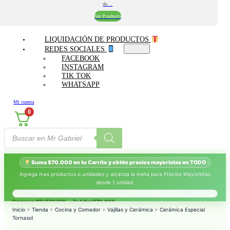
de…
Ver Producto
LIQUIDACIÓN DE PRODUCTOS
REDES SOCIALES
FACEBOOK
INSTAGRAM
TIK TOK
WHATSAPP
Mi cuenta
0
Búsqueda
de
productos
Suma $70.000 en tu Carrito y obtén precios mayoristas en TODO
Agrega mas productos o unidades y alcanza la meta para Precios Mayoristas
desde 1 unidad.
Progreso:
$0
/ $70.000 — Te faltan
$70.000
.
Inicio
>
Tienda
>
Cocina y Comedor
>
Vajillas y Cerámica
>
Cerámica Especial
Tornasol