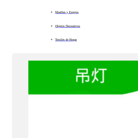
Muebles y Espejos
Objetos Decorativos
Textiles de Hogar