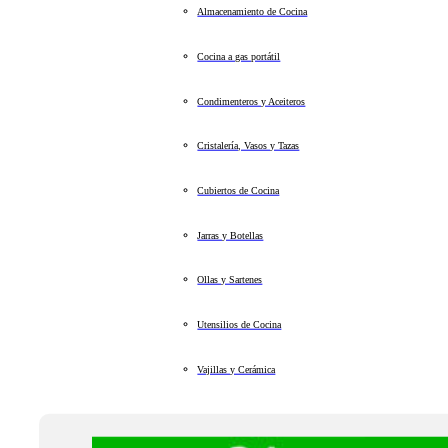
Almacenamiento de Cocina
Cocina a gas portátil
Condimenteros y Aceiteros
Cristalería, Vasos y Tazas
Cubiertos de Cocina
Jarras y Botellas
Ollas y Sartenes
Utensilios de Cocina
Vajillas y Cerámica