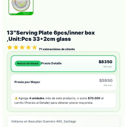
13″Serving Plate 6pcs/inner box
,Unit:Pcs 33*2cm glass
71
valoraciónes de cliente
$8350
Precio Detalle
PRECIO OBTENIDO
IVA incl.
$5950
Precio por Mayor
IVA incl.
Agrega
4 unidades
más de este producto, o suma
$70.000
al
carrito (Precios al Detalle) para obtener precio mayorista.
Visitanos en Bascuñan Guerrero 490, Santiago