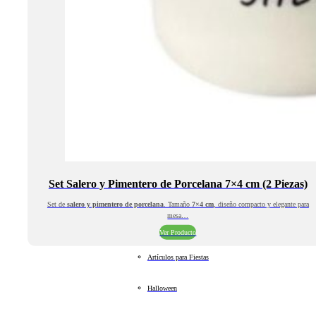
Set Salero y Pimentero de Porcelana 7×4 cm (2 Piezas)
Set de
salero y pimentero de porcelana
. Tamaño
7×4 cm
, diseño compacto y elegante para
mesa…
Ver Producto
Artículos para Fiestas
Halloween