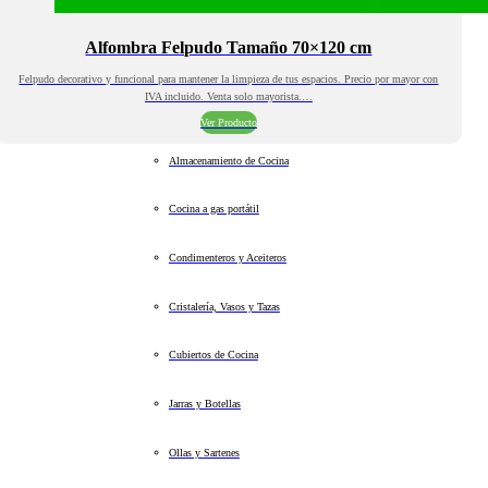
Alfombra Felpudo Tamaño 70×120 cm
Felpudo decorativo y funcional para mantener la limpieza de tus espacios. Precio por mayor con
IVA incluido. Venta solo mayorista.…
Ver Producto
Almacenamiento de Cocina
Cocina a gas portátil
Condimenteros y Aceiteros
Cristalería, Vasos y Tazas
Cubiertos de Cocina
Jarras y Botellas
Ollas y Sartenes