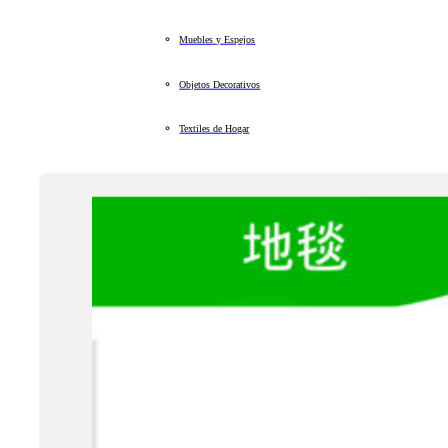
Muebles y Espejos
Objetos Decorativos
Textiles de Hogar