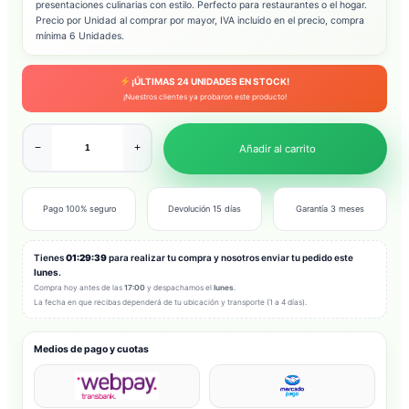
presentaciones culinarias con estilo. Perfecto para restaurantes o el hogar.
Precio por Unidad al comprar por mayor, IVA incluido en el precio, compra
mínima 6 Unidades.
¡ÚLTIMAS
24
UNIDADES EN STOCK!
¡Nuestros clientes ya probaron este producto!
−
+
Añadir al carrito
Pago 100% seguro
Devolución 15 días
Garantía 3 meses
Tienes
01:29:37
para realizar tu compra y nosotros enviar tu pedido este
lunes
.
Compra hoy antes de las
17:00
y despachamos el
lunes
.
La fecha en que recibas dependerá de tu ubicación y transporte (1 a 4 días).
Medios de pago y cuotas