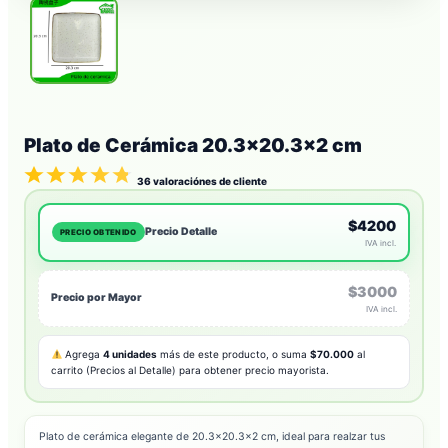
Plato de Cerámica 20.3×20.3×2 cm
36
valoraciónes de cliente
$4200
Precio Detalle
PRECIO OBTENIDO
IVA incl.
$3000
Precio por Mayor
IVA incl.
Agrega
4 unidades
más de este producto, o suma
$70.000
al
carrito (Precios al Detalle) para obtener precio mayorista.
Plato de cerámica elegante de 20.3×20.3×2 cm, ideal para realzar tus