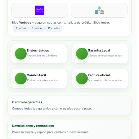
Elige
Webpay
y paga en cuotas con tu tarjeta de crédito. Elige entre:
3 cuotas
6 cuotas
12 cuotas
Envíos rápidos
Garantía Legal
A todo Chile de 24-96hrs
Cambio inmediato por fallas
Cambio fácil
Factura oficial
15 días para intercambios
Documento tributario válido
Centro de garantías
Conoce todas tus garantías y cómo usarlas paso a paso.
Devoluciones y reembolsos
Proceso simple y rápido para cambios o devoluciones.