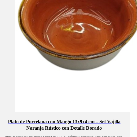
Plato de Porcelana con Mango 13x9x4 cm – Set Vajilla
Naranja Rústico con Detalle Dorado
Plato de porcelana con mango 13x9x4 cm (125 g), práctico y decorativo, ideal para salsas, dips,