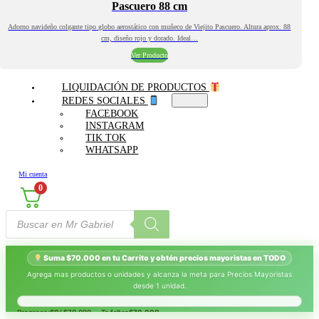
Pascuero 88 cm
Adorno navideño colgante tipo globo aerostático con muñeco de Viejito Pascuero. Altura aprox. 88
cm, diseño rojo y dorado. Ideal…
Ver Producto
LIQUIDACIÓN DE PRODUCTOS
REDES SOCIALES
FACEBOOK
INSTAGRAM
TIK TOK
WHATSAPP
Mi cuenta
0
Búsqueda
de
productos
Suma $70.000 en tu Carrito y obtén precios mayoristas en TODO
Agrega mas productos o unidades y alcanza la meta para Precios Mayoristas
desde 1 unidad.
Progreso:
$0
/ $70.000 — Te faltan
$70.000
.