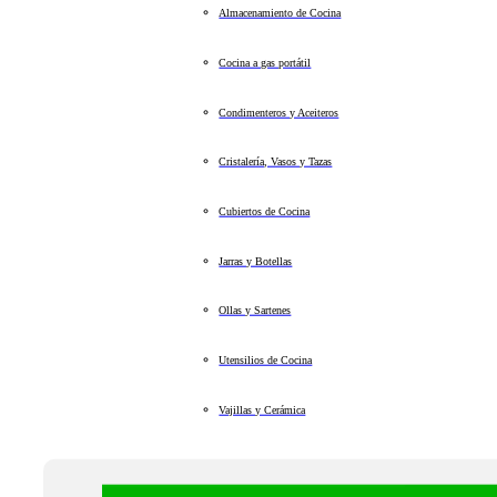
Almacenamiento de Cocina
Cocina a gas portátil
Condimenteros y Aceiteros
Cristalería, Vasos y Tazas
Cubiertos de Cocina
Jarras y Botellas
Ollas y Sartenes
Utensilios de Cocina
Vajillas y Cerámica