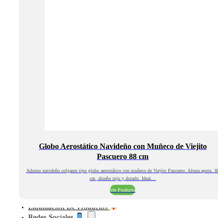
Globo Aerostático Navideño con Muñeco de Viejito
Pascuero 88 cm
Adorno navideño colgante tipo globo aerostático con muñeco de Viejito Pascuero. Altura aprox. 8
cm, diseño rojo y dorado. Ideal…
Ver Producto
Liquidación De Productos
Redes Sociales