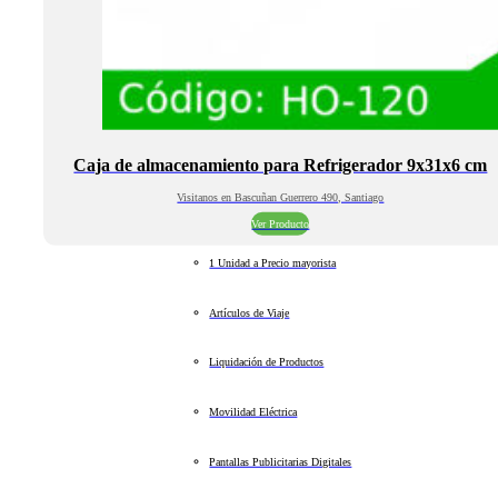
Caja de almacenamiento para Refrigerador 9x31x6 cm
Visitanos en Bascuñan Guerrero 490, Santiago
Ver Producto
1 Unidad a Precio mayorista
Artículos de Viaje
Liquidación de Productos
Movilidad Eléctrica
Pantallas Publicitarias Digitales