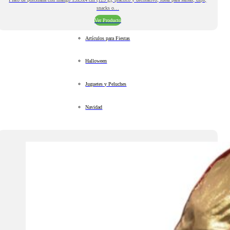
snacks o…
Ver Producto
Artículos para Fiestas
Halloween
Juguetes y Peluches
Navidad