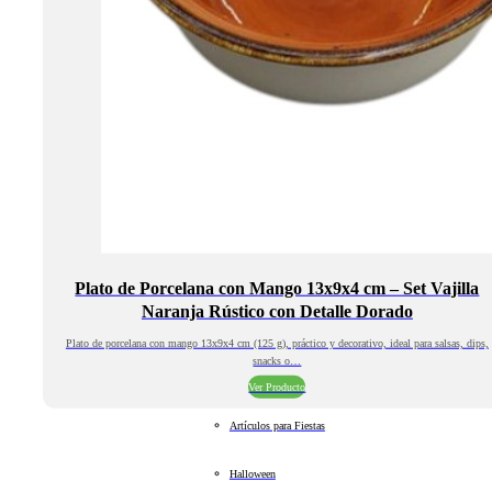
Plato de Porcelana con Mango 13x9x4 cm – Set Vajilla
Naranja Rústico con Detalle Dorado
Plato de porcelana con mango 13x9x4 cm (125 g), práctico y decorativo, ideal para salsas, dips,
snacks o…
Ver Producto
Artículos para Fiestas
Halloween