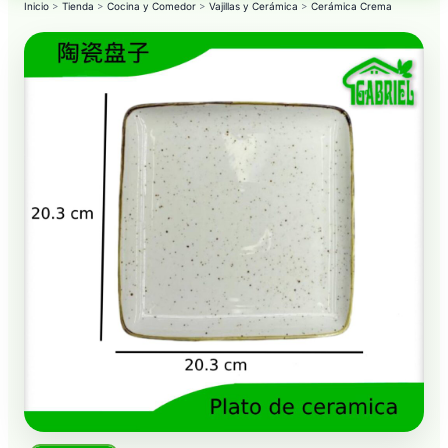
Inicio
>
Tienda
>
Cocina y Comedor
>
Vajillas y Cerámica
>
Cerámica Crema