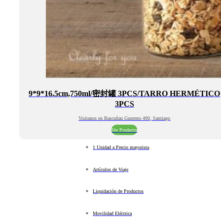
9*9*16.5cm,750ml/密封罐 3PCS/TARRO HERMÉTICO
3PCS
Visitanos en Bascuñan Guerrero 490, Santiago
Ver Producto
1 Unidad a Precio mayorista
Artículos de Viaje
Liquidación de Productos
Movilidad Eléctrica