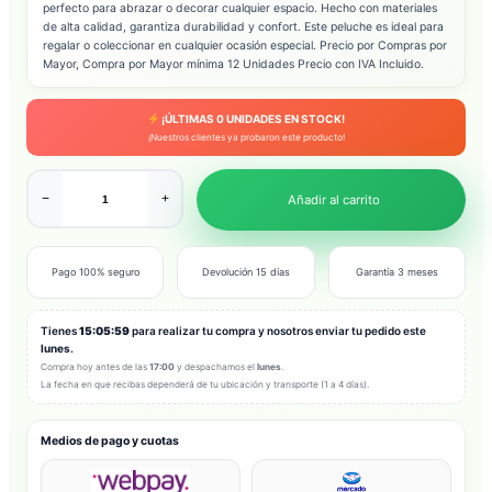
perfecto para abrazar o decorar cualquier espacio. Hecho con materiales
de alta calidad, garantiza durabilidad y confort. Este peluche es ideal para
regalar o coleccionar en cualquier ocasión especial. Precio por Compras por
Mayor, Compra por Mayor mínima 12 Unidades Precio con IVA Incluido.
¡ÚLTIMAS
0
UNIDADES EN STOCK!
¡Nuestros clientes ya probaron este producto!
−
+
Añadir al carrito
Pago 100% seguro
Devolución 15 días
Garantía 3 meses
Tienes
15:05:56
para realizar tu compra y nosotros enviar tu pedido este
lunes
.
Compra hoy antes de las
17:00
y despachamos el
lunes
.
La fecha en que recibas dependerá de tu ubicación y transporte (1 a 4 días).
Medios de pago y cuotas