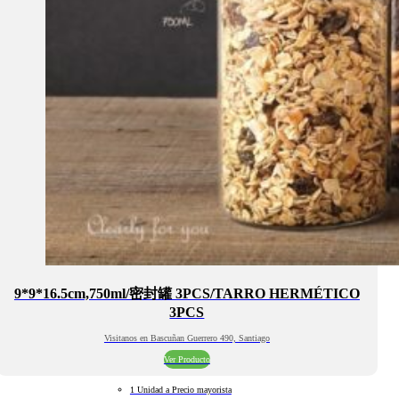
9*9*16.5cm,750ml/密封罐 3PCS/TARRO HERMÉTICO
3PCS
Visitanos en Bascuñan Guerrero 490, Santiago
Ver Producto
1 Unidad a Precio mayorista