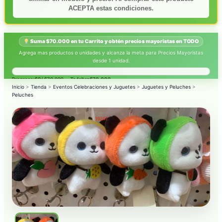
ACEPTA estas condiciones.
Suma $70.000 en tu Carrito y obtén precios mayoristas en TODO
Agrega mas productos o unidades y alcanza la meta para Precios Mayoristas
desde 1 unidad.
Progreso:
$0
/ $70.000 — Te faltan
$70.000
.
Inicio
>
Tienda
>
Eventos Celebraciones y Juguetes
>
Juguetes y Peluches
>
Peluches