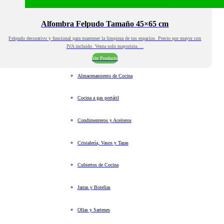
Alfombra Felpudo Tamaño 45×65 cm
Felpudo decorativo y funcional para mantener la limpieza de tus espacios. Precio por mayor con
IVA incluido. Venta solo mayorista.…
Ver Producto
Almacenamiento de Cocina
Cocina a gas portátil
Condimenteros y Aceiteros
Cristalería, Vasos y Tazas
Cubiertos de Cocina
Jarras y Botellas
Ollas y Sartenes