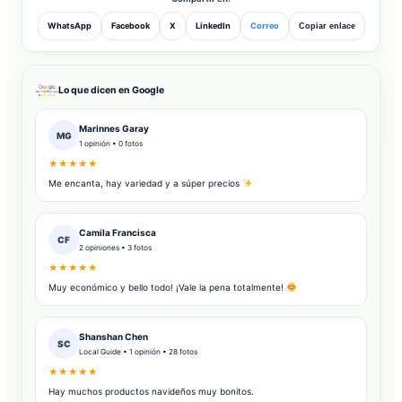
WhatsApp
Facebook
X
LinkedIn
Correo
Copiar enlace
Lo que dicen en Google
Marinnes Garay
MG
1 opinión • 0 fotos
★★★★★
Me encanta, hay variedad y a súper precios
Camila Francisca
CF
2 opiniones • 3 fotos
★★★★★
Muy económico y bello todo! ¡Vale la pena totalmente!
Shanshan Chen
SC
Local Guide • 1 opinión • 28 fotos
★★★★★
Hay muchos productos navideños muy bonitos.