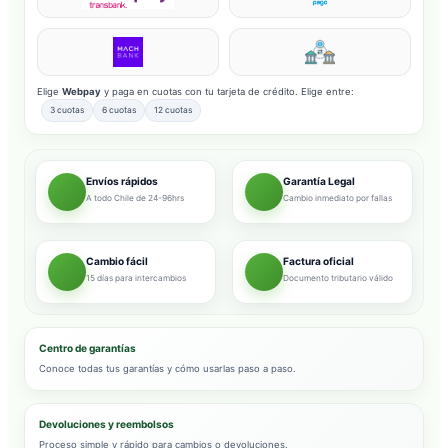
Elige
Webpay
y paga en cuotas con tu tarjeta de crédito. Elige entre:
3 cuotas
6 cuotas
12 cuotas
Envíos rápidos
Garantía Legal
A todo Chile de 24-96hrs
Cambio inmediato por fallas
Cambio fácil
Factura oficial
15 días para intercambios
Documento tributario válido
Centro de garantías
Conoce todas tus garantías y cómo usarlas paso a paso.
Devoluciones y reembolsos
Proceso simple y rápido para cambios o devoluciones.