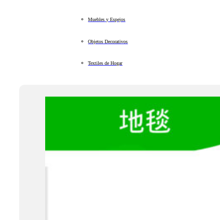
Muebles y Espejos
Objetos Decorativos
Textiles de Hogar