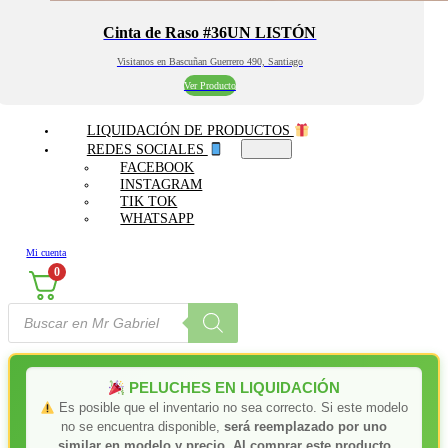
Cinta de Raso #36UN LISTÓN
Visitanos en Bascuñan Guerrero 490, Santiago
Ver Producto
LIQUIDACIÓN DE PRODUCTOS
REDES SOCIALES
FACEBOOK
INSTAGRAM
TIK TOK
WHATSAPP
Mi cuenta
0
Búsqueda
de
productos
PELUCHES EN LIQUIDACIÓN
Es posible que el inventario no sea correcto. Si este modelo
no se encuentra disponible,
será reemplazado por uno
similar en modelo y precio. Al comprar este producto