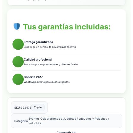
Tus garantías incluidas:
Entrega garantizada
Si no llega en tiempo, te devolvemos el envío
Calidad profesional
Probados por emprendedores y clientes finales
Soporte 24/7
WhatsApp directo para dudas urgentes
SKU:
392475
Copiar
Eventos Celebraciones y Juguetes
/
Juguetes y Peluches
/
Categoría:
Peluches
Compartir en: