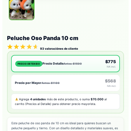
Peluche Oso Panda 10 cm
93
valoraciónes de cliente
$775
Precio Detalle
Antes: $1500
PRECIO OBTENIDO
IVA incl.
$568
Precio por Mayor
Antes: $1100
IVA incl.
Agrega
4 unidades
más de este producto, o suma
$70.000
al
carrito (Precios al Detalle) para obtener precio mayorista.
Este peluche de oso panda de 10 cm es ideal para quienes buscan un
peluche pequeño y tierno. Con un diseño detallado y materiales suaves, es