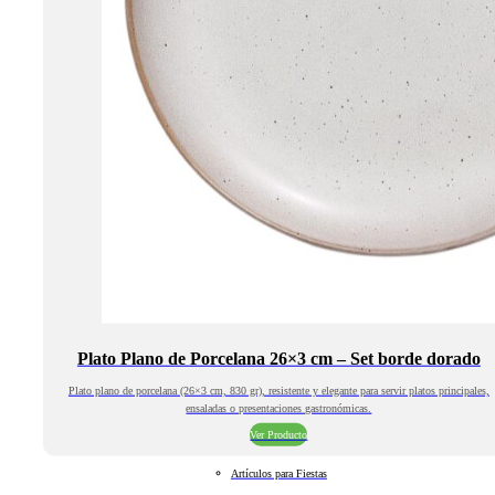
Plato Plano de Porcelana 26×3 cm – Set borde dorado
Plato plano de porcelana (26×3 cm, 830 gr), resistente y elegante para servir platos principales,
ensaladas o presentaciones gastronómicas.
Ver Producto
Artículos para Fiestas