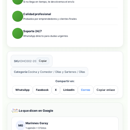
Si no llega en tiempo, te devolvemos el envío
Calidad profesional
Probados por emprendedores y clientes finales
Soporte 24/7
WhatsApp directo para dudas urgentes
SKU:
DHC002-20
Copiar
Categoría:
Cocina y Comedor
/
Ollas y Sartenes
/
Ollas
Compartir en:
WhatsApp
Facebook
X
LinkedIn
Correo
Copiar enlace
Lo que dicen en Google
Marinnes Garay
MG
1 opinión • 0 fotos