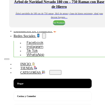
Árbol de Navidad Nevado 180 cm – 750 Ramas con Base
de Hierro
Árbol navideño de 180 cm de 750 ramas, fácil de armar y base de hierro resistente, ideal para
decorar hogares…
Ver Producto
Liquidación De Productos
Redes Sociales
Facebook
Instagram
Tik Tok
WhatsApp
INICIO
TIENDA
CATEGORÍAS
Hogar
Cocina y Comedor