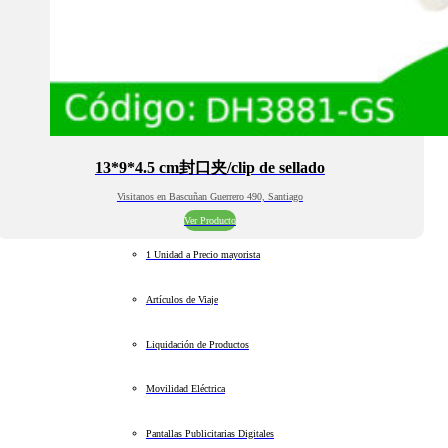
13*9*4.5 cm封口夹/clip de sellado
Visitanos en Bascuñan Guerrero 490, Santiago
Ver Producto
1 Unidad a Precio mayorista
Artículos de Viaje
Liquidación de Productos
Movilidad Eléctrica
Pantallas Publicitarias Digitales