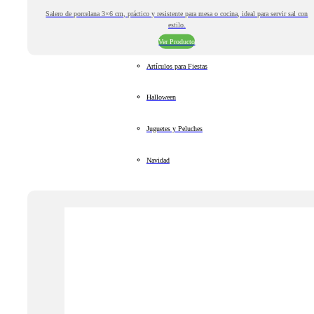
Salero de porcelana 3×6 cm, práctico y resistente para mesa o cocina, ideal para servir sal con
estilo.
Ver Producto
Artículos para Fiestas
Halloween
Juguetes y Peluches
Navidad