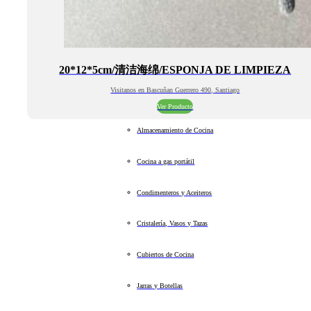
20*12*5cm/清洁海绵/ESPONJA DE LIMPIEZA
Visitanos en Bascuñan Guerrero 490, Santiago
Ver Producto
Almacenamiento de Cocina
Cocina a gas portátil
Condimenteros y Aceiteros
Cristalería, Vasos y Tazas
Cubiertos de Cocina
Jarras y Botellas