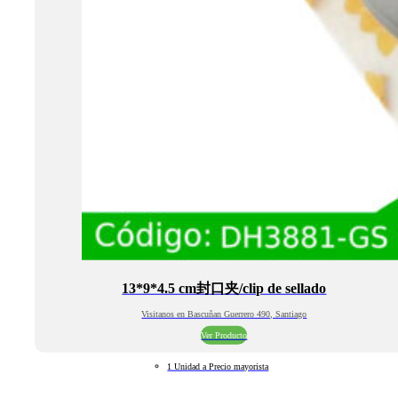
13*9*4.5 cm封口夹/clip de sellado
Visitanos en Bascuñan Guerrero 490, Santiago
Ver Producto
1 Unidad a Precio mayorista