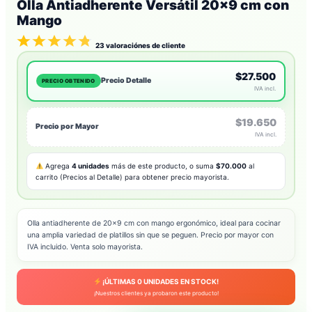
Olla Antiadherente Versátil 20×9 cm con
Mango
23
valoraciónes de cliente
$27.500
Precio Detalle
PRECIO OBTENIDO
IVA incl.
$19.650
Precio por Mayor
IVA incl.
Agrega
4 unidades
más de este producto, o suma
$70.000
al
carrito (Precios al Detalle) para obtener precio mayorista.
Olla antiadherente de 20×9 cm con mango ergonómico, ideal para cocinar
una amplia variedad de platillos sin que se peguen. Precio por mayor con
IVA incluido. Venta solo mayorista.
¡ÚLTIMAS
0
UNIDADES EN STOCK!
¡Nuestros clientes ya probaron este producto!