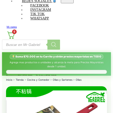
REDES SOCIALES
FACEBOOK
INSTAGRAM
TIK TOK
WHATSAPP
Mi cuenta
0
Búsqueda
de
productos
Suma $70.000 en tu Carrito y obtén precios mayoristas en TODO
Agrega mas productos o unidades y alcanza la meta para Precios Mayoristas
desde 1 unidad.
Progreso:
$0
/ $70.000 — Te faltan
$70.000
.
Inicio
>
Tienda
>
Cocina y Comedor
>
Ollas y Sartenes
>
Ollas