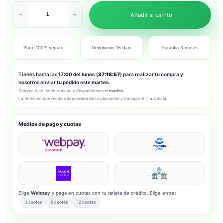
−
+
Añadir al carrito
Pago 100% seguro
Devolución 15 días
Garantía 3 meses
Tienes hasta las
17:00 del lunes
(
37:18:55
) para realizar tu compra y
nosotros enviar tu pedido este
martes
.
Compra este fin de semana y despachamos el
martes
.
La fecha en que recibas dependerá de tu ubicación y transporte (1 a 4 días).
Medios de pago y cuotas
Elige
Webpay
y paga en cuotas con tu tarjeta de crédito. Elige entre:
3 cuotas
6 cuotas
12 cuotas