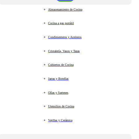
Almacenamiento de Cocina
Cocina a gas portátil
Condimenteros y Aceiteros
Cristalería, Vasos y Tazas
Cubiertos de Cocina
Jarras y Botellas
Ollas y Sartenes
Utensilios de Cocina
Vajillas y Cerámica