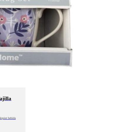
jilla
alquier bebida