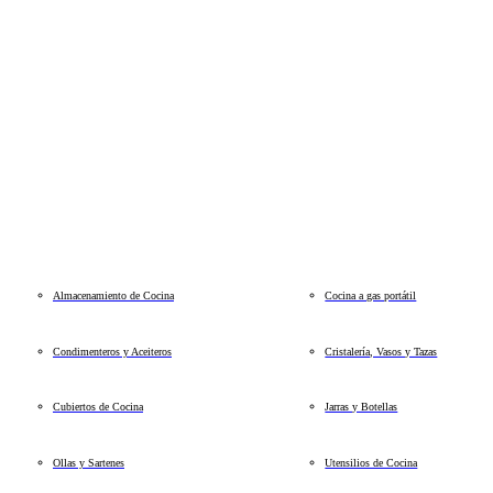
Almacenamiento de Cocina
Cocina a gas portátil
Condimenteros y Aceiteros
Cristalería, Vasos y Tazas
Cubiertos de Cocina
Jarras y Botellas
Ollas y Sartenes
Utensilios de Cocina