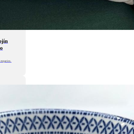
ojín
io
 espacios.