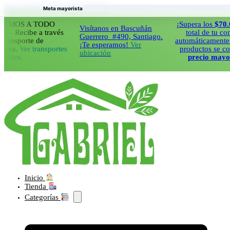
Saltar al contenido principal
Saltar al pie de página
Meta mayorista
S A TODO
¡Supera los
$70.000
en
Visítanos en Bascuñán
cibe a través
total de tu compra y
Guerrero #490, Santiago.
porte de
automáticamente todos 
¡Te esperamos!
Ver
Ver transportes
productos se cobraran
ubicación
.
precio mayorista!
Inicio
Tienda
Categorías