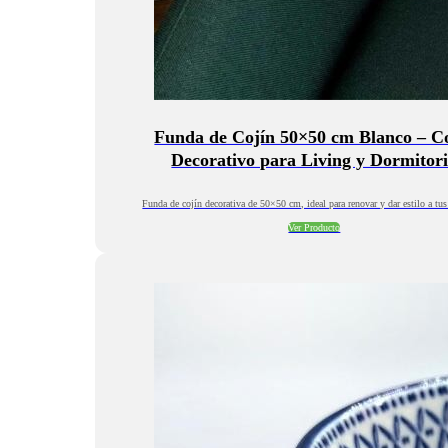
Funda de Cojín 50×50 cm Blanco – C
Decorativo para Living y Dormitor
Funda de cojín decorativa de 50×50 cm, ideal para renovar y dar estilo a tus
Ver Producto