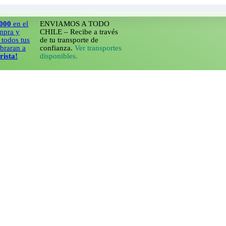
 el
ENVIAMOS A TODO
CHILE – Recibe a través
tus
de tu transporte de
 a
confianza.
Ver transportes
disponibles.