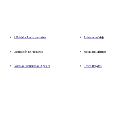
1 Unidad a Precio mayorista
Artículos de Viaje
Liquidación de Productos
Movilidad Eléctrica
Pantallas Publicitarias Digitales
Recién llegados