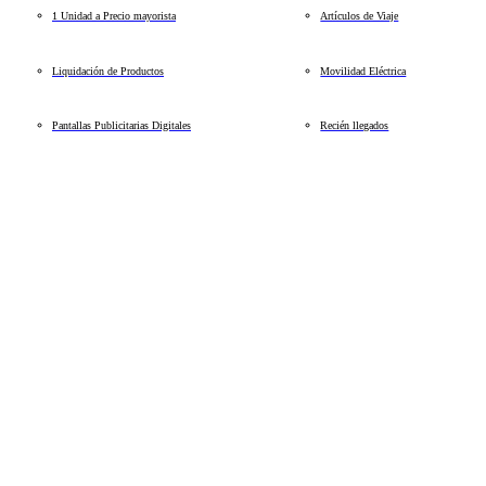
1 Unidad a Precio mayorista
Artículos de Viaje
Liquidación de Productos
Movilidad Eléctrica
Pantallas Publicitarias Digitales
Recién llegados