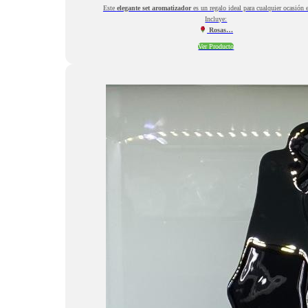
Este
elegante set aromatizador
es un regalo ideal para cualquier ocasión e
Incluye:
Rosas…
Ver Producto