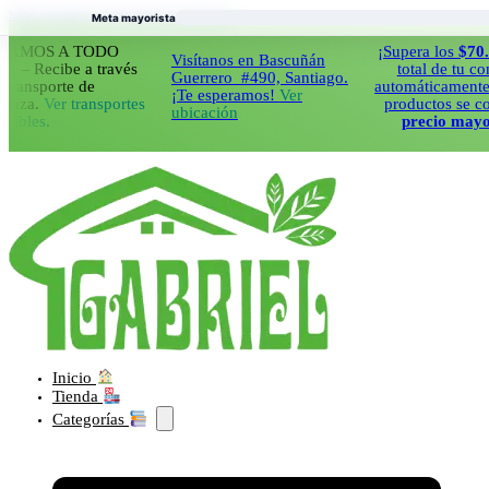
Saltar al contenido principal
Saltar al pie de página
Meta mayorista
OS A TODO
¡Supera los
$70.000
e
Visítanos en Bascuñán
ecibe a través
total de tu compra 
Guerrero #490, Santiago.
sporte de
automáticamente todos
¡Te esperamos!
Ver
.
Ver transportes
productos se cobrara
ubicación
s.
precio mayorista
Inicio
Tienda
Categorías