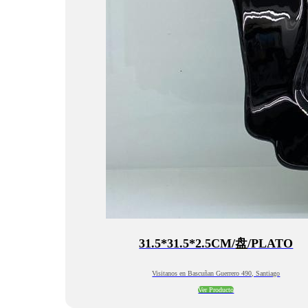
31.5*31.5*2.5CM/盘/PLATO
Visitanos en Bascuñan Guerrero 490, Santiago
Ver Producto