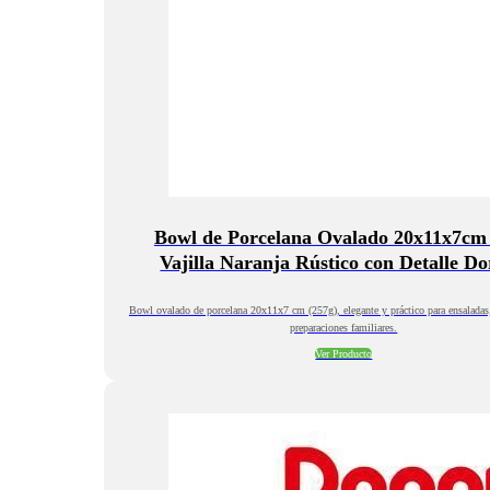
Bowl de Porcelana Ovalado 20x11x7cm 
Vajilla Naranja Rústico con Detalle D
Bowl ovalado de porcelana 20x11x7 cm (257g), elegante y práctico para ensaladas,
preparaciones familiares.
Ver Producto