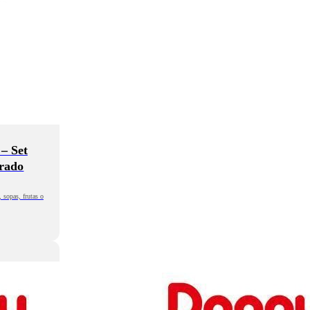
– Set
orado
 sopas, frutas o