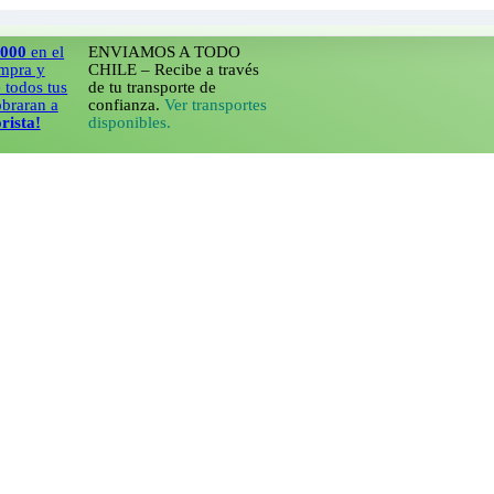
n el
ENVIAMOS A TODO
y
CHILE – Recibe a través
 tus
de tu transporte de
n a
confianza.
Ver transportes
!
disponibles.