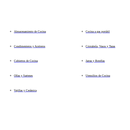
Almacenamiento de Cocina
Cocina a gas portátil
Condimenteros y Aceiteros
Cristalería, Vasos y Tazas
Cubiertos de Cocina
Jarras y Botellas
Ollas y Sartenes
Utensilios de Cocina
Vajillas y Cerámica