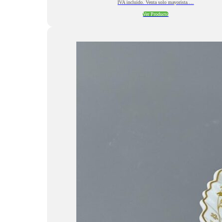
IVA incluido. Venta solo mayorista.…
Ver Producto