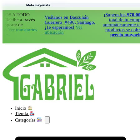
Saltar al contenido principal
Saltar al pie de página
Meta mayorista
 A TODO
¡Supera los
$70.000
en e
Visítanos en Bascuñán
ibe a través
total de tu compra y
Guerrero #490, Santiago.
rte de
automáticamente todos t
¡Te esperamos!
Ver
er transportes
productos se cobraran 
ubicación
precio mayorista!
Inicio
Tienda
Categorías