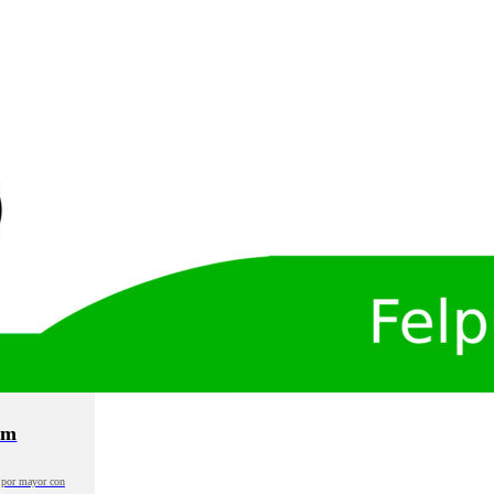
cm
o por mayor con