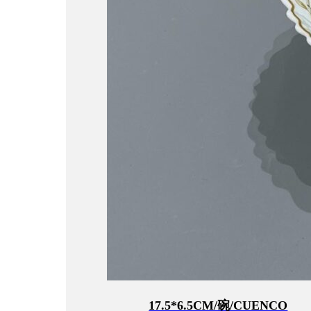
17.5*6.5CM/碗/CUENCO