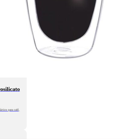
osilicato
ctico para café,