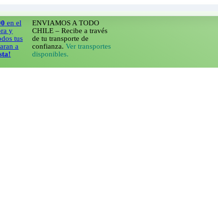
l
ENVIAMOS A TODO
CHILE – Recibe a través
us
de tu transporte de
a
confianza.
Ver transportes
disponibles.