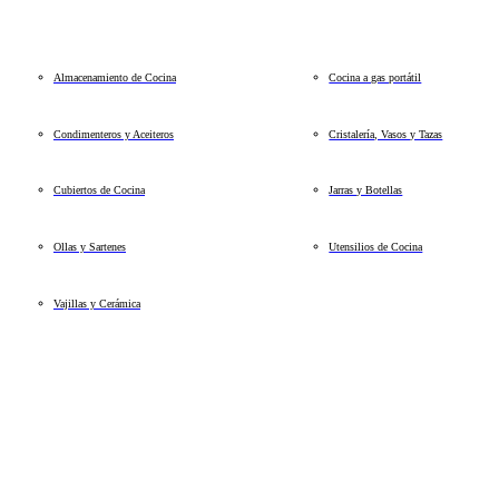
Almacenamiento de Cocina
Cocina a gas portátil
Condimenteros y Aceiteros
Cristalería, Vasos y Tazas
Cubiertos de Cocina
Jarras y Botellas
Ollas y Sartenes
Utensilios de Cocina
Vajillas y Cerámica