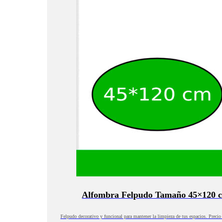
Alfombra Felpudo Tamaño 45×120 
Felpudo decorativo y funcional para mantener la limpieza de tus espacios. Preci