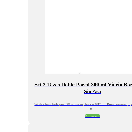
Set 2 Tazas Doble Pared 300 ml Vidrio Bor
Sin Asa
Set de 2 tazas doble pared 300 ml sin asa, tamaño 8×12 cm. Diseño moderno y prá
té…
Ver Producto