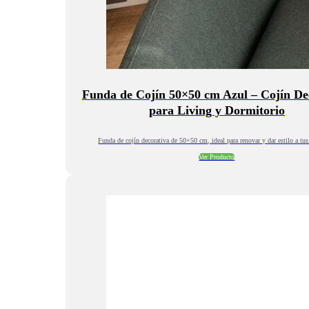
Funda de Cojín 50×50 cm Azul – Cojín De
para Living y Dormitorio
Funda de cojín decorativa de 50×50 cm, ideal para renovar y dar estilo a tus
Ver Producto