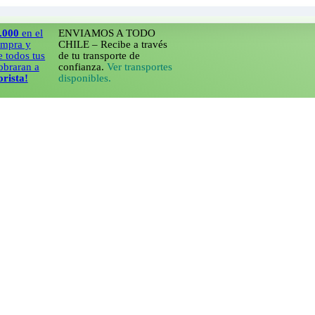
n el
ENVIAMOS A TODO
y
CHILE – Recibe a través
 tus
de tu transporte de
n a
confianza.
Ver transportes
!
disponibles.