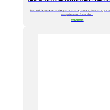
Este
bowl de porcelana
es ideal para servir salsas, aderezos, frutos secos, porc
acompañamientos. Su tamaño…
Ver Producto