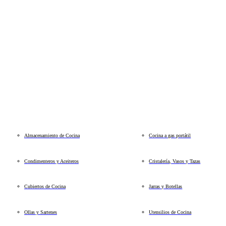
Almacenamiento de Cocina
Cocina a gas portátil
Condimenteros y Aceiteros
Cristalería, Vasos y Tazas
Cubiertos de Cocina
Jarras y Botellas
Ollas y Sartenes
Utensilios de Cocina