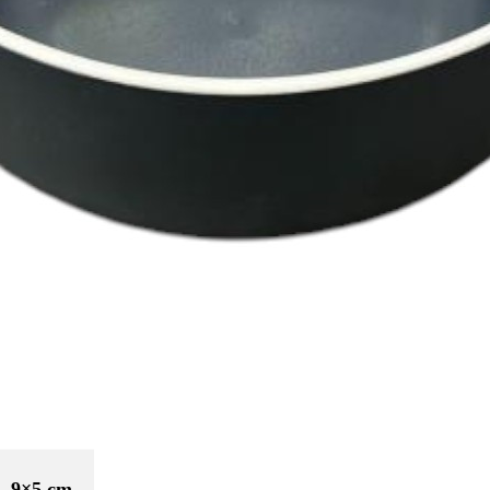
– 9×5 cm