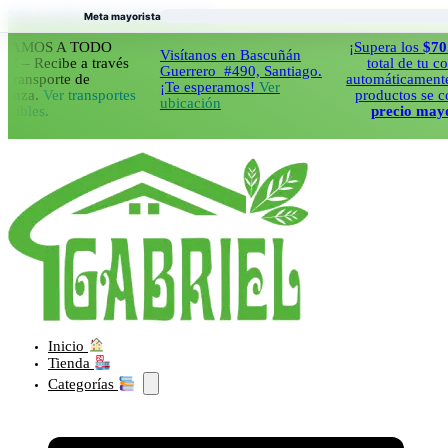
Saltar al contenido principal
Saltar al pie de página
Meta mayorista
OS A TODO
¡Supera los
$70.000
e
Visítanos en Bascuñán
ecibe a través
total de tu compra 
Guerrero #490, Santiago.
sporte de
automáticamente todos
¡Te esperamos!
Ver
.
Ver transportes
productos se cobrara
ubicación
s.
precio mayorista
Inicio
Tienda
Categorías