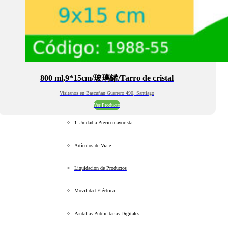
800 ml,9*15cm/玻璃罐/Tarro de cristal
Visitanos en Bascuñan Guerrero 490, Santiago
Ver Producto
1 Unidad a Precio mayorista
Artículos de Viaje
Liquidación de Productos
Movilidad Eléctrica
Pantallas Publicitarias Digitales