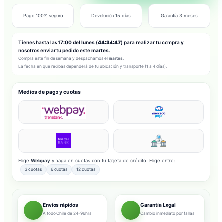
Pago 100% seguro
Devolución 15 días
Garantía 3 meses
Tienes hasta las
17:00 del lunes
(
44:34:45
) para realizar tu compra y
nosotros enviar tu pedido este
martes
.
Compra este fin de semana y despachamos el
martes
.
La fecha en que recibas dependerá de tu ubicación y transporte (1 a 4 días).
Medios de pago y cuotas
Elige
Webpay
y paga en cuotas con tu tarjeta de crédito. Elige entre:
3 cuotas
6 cuotas
12 cuotas
Envíos rápidos
Garantía Legal
A todo Chile de 24-96hrs
Cambio inmediato por fallas