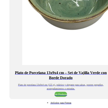
Plato de Porcelana 13x9x4 cm – Set de Vajilla Verde con
Borde Dorado
Plato de porcelana 13x9x4 cm (125 g), práctico y elegante para salsas, postres pequeños,
acompañamientos o entradas.
Ver Producto
Artículos para Fiestas