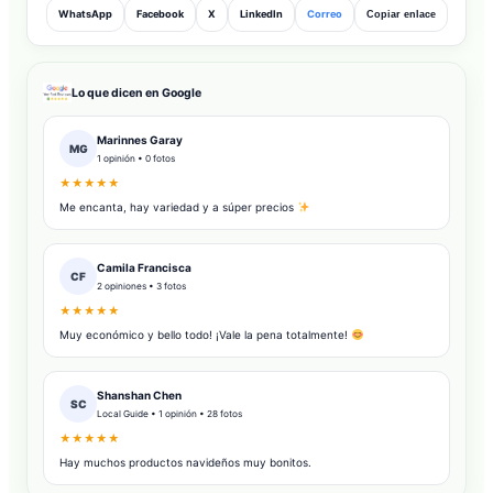
WhatsApp
Facebook
X
LinkedIn
Correo
Copiar enlace
Lo que dicen en Google
Marinnes Garay
MG
1 opinión • 0 fotos
★★★★★
Me encanta, hay variedad y a súper precios
Camila Francisca
CF
2 opiniones • 3 fotos
★★★★★
Muy económico y bello todo! ¡Vale la pena totalmente!
Shanshan Chen
SC
Local Guide • 1 opinión • 28 fotos
★★★★★
Hay muchos productos navideños muy bonitos.