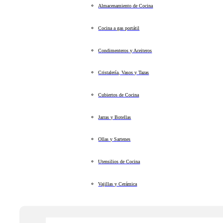
Almacenamiento de Cocina
Cocina a gas portátil
Condimenteros y Aceiteros
Cristalería, Vasos y Tazas
Cubiertos de Cocina
Jarras y Botellas
Ollas y Sartenes
Utensilios de Cocina
Vajillas y Cerámica