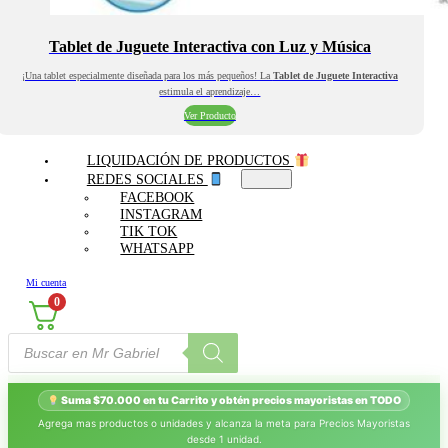
Tablet de Juguete Interactiva con Luz y Música
¡Una tablet especialmente diseñada para los más pequeños! La
Tablet de Juguete Interactiva
estimula el aprendizaje…
Ver Producto
LIQUIDACIÓN DE PRODUCTOS
REDES SOCIALES
FACEBOOK
INSTAGRAM
TIK TOK
WHATSAPP
Mi cuenta
0
Búsqueda
de
productos
Suma $70.000 en tu Carrito y obtén precios mayoristas en TODO
Agrega mas productos o unidades y alcanza la meta para Precios Mayoristas
desde 1 unidad.