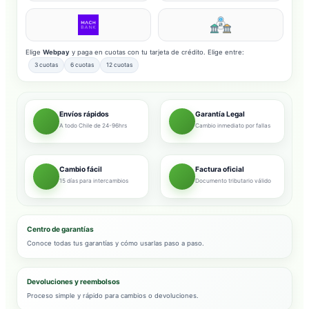
Elige
Webpay
y paga en cuotas con tu tarjeta de crédito. Elige entre:
3 cuotas
6 cuotas
12 cuotas
Envíos rápidos
Garantía Legal
A todo Chile de 24-96hrs
Cambio inmediato por fallas
Cambio fácil
Factura oficial
15 días para intercambios
Documento tributario válido
Centro de garantías
Conoce todas tus garantías y cómo usarlas paso a paso.
Devoluciones y reembolsos
Proceso simple y rápido para cambios o devoluciones.