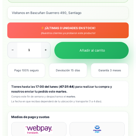
Visitanos en Bascuñan Guerrero 490, Santiago
¡ÚLTIMAS
0
UNIDADES EN STOCK!
¡Nuestros clientes ya probaron este producto!
−
+
Añadir al carrito
Pago 100% seguro
Devolución 15 días
Garantía 3 meses
Tienes hasta las
17:00 del lunes
(
47:31:42
) para realizar tu compra y
nosotros enviar tu pedido este
martes
.
Compra este fin de semana y despachamos el
martes
.
La fecha en que recibas dependerá de tu ubicación y transporte (1 a 4 días).
Medios de pago y cuotas