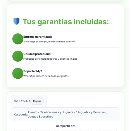
Tus garantías incluidas:
Entrega garantizada
Si no llega en tiempo, te devolvemos el envío
Calidad profesional
Probados por emprendedores y clientes finales
Soporte 24/7
WhatsApp directo para dudas urgentes
SKU:
524142
Copiar
Eventos Celebraciones y Juguetes
/
Juguetes y Peluches
/
Categoría:
Juegos Educativos
Compartir en: