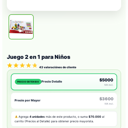
Juego 2 en 1 para Niños
43
valoraciónes de cliente
$5000
Precio Detalle
PRECIO OBTENIDO
IVA incl.
$3600
Precio por Mayor
IVA incl.
Agrega
4 unidades
más de este producto, o suma
$70.000
al
carrito (Precios al Detalle) para obtener precio mayorista.