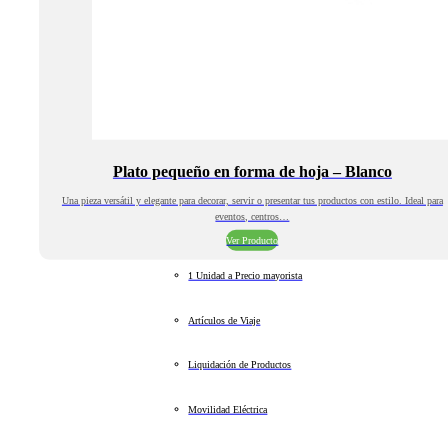
Plato pequeño en forma de hoja – Blanco
Una pieza versátil y elegante para decorar, servir o presentar tus productos con estilo. Ideal para
eventos, centros…
Ver Producto
1 Unidad a Precio mayorista
Artículos de Viaje
Liquidación de Productos
Movilidad Eléctrica