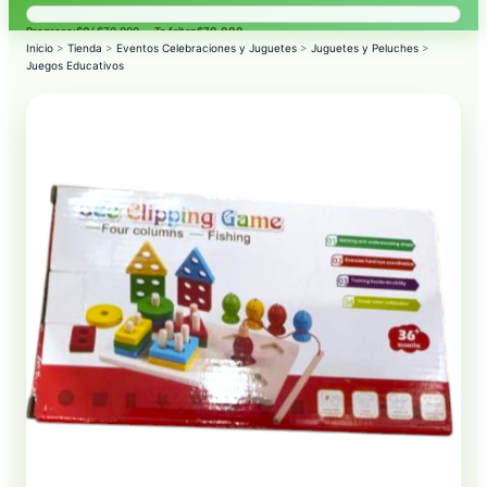
Progreso:
$0
/ $70.000 — Te faltan
$70.000
.
Inicio
>
Tienda
>
Eventos Celebraciones y Juguetes
>
Juguetes y Peluches
>
Juegos Educativos