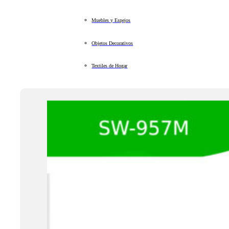
Muebles y Espejos
Objetos Decorativos
Textiles de Hogar