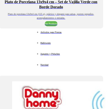
Plato de Porcelana 13x9x4 cm – Set de Vajilla Verde con
Borde Dorado
Plato de porcelana 13x9x4 cm (125 g), práctico y elegante para salsas, postres pequeños,
acompañamientos o entradas.
Ver Producto
Artículos para Fiestas
Halloween
Juguetes y Peluches
Navidad