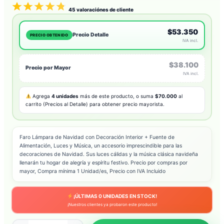
45
valoraciónes de cliente
$53.350
Precio Detalle
PRECIO OBTENIDO
IVA incl.
$38.100
Precio por Mayor
IVA incl.
Agrega
4 unidades
más de este producto, o suma
$70.000
al
carrito (Precios al Detalle) para obtener precio mayorista.
Faro Lámpara de Navidad con Decoración Interior + Fuente de
Alimentación, Luces y Música, un accesorio imprescindible para las
decoraciones de Navidad. Sus luces cálidas y la música clásica navideña
llenarán tu hogar de alegría y espíritu festivo. Precio por compras por
mayor, Compra mínima 1 Unidad/es, Precio con IVA Incluido
¡ÚLTIMAS
0
UNIDADES EN STOCK!
¡Nuestros clientes ya probaron este producto!