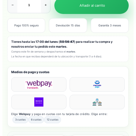
−
+
Añadir al carrito
Pago 100% seguro
Devolución 15 días
Garantía 3 meses
Tienes hasta las
17:00 del lunes
(
50:56:45
) para realizar tu compra y
nosotros enviar tu pedido este
martes
.
Compra este fin de semana y despachamos el
martes
.
La fecha en que recibas dependerá de tu ubicación y transporte (1 a 4 días).
Medios de pago y cuotas
Elige
Webpay
y paga en cuotas con tu tarjeta de crédito. Elige entre:
3 cuotas
6 cuotas
12 cuotas