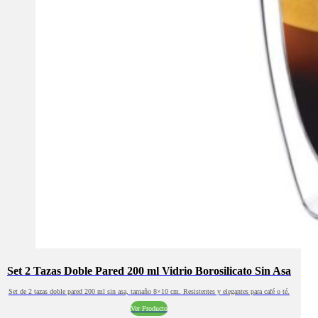
Set 2 Tazas Doble Pared 200 ml Vidrio Borosilicato Sin Asa
Set de 2 tazas doble pared 200 ml sin asa, tamaño 8×10 cm. Resistentes y elegantes para café o té.
Ver Producto