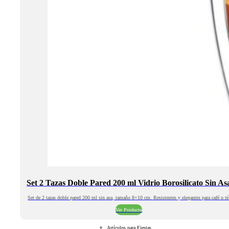
Set 2 Tazas Doble Pared 200 ml Vidrio Borosilicato Sin As
Set de 2 tazas doble pared 200 ml sin asa, tamaño 8×10 cm. Resistentes y elegantes para café o té
Ver Producto
Artículos para Fiestas