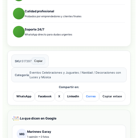
Calidad profesional
Probados por emprendedores y clientes finales
Soporte 24/7
WhatsApp directo para dudas urgentes
SKU:
517397
Copiar
Eventos Celebraciones y Juguetes
/
Navidad
/
Decoraciones con
Categoría:
Luces y Música
Compartir en:
WhatsApp
Facebook
X
LinkedIn
Correo
Copiar enlace
Lo que dicen en Google
Marinnes Garay
MG
1 opinión • 0 fotos