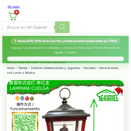
Mi cuenta
0
Búsqueda
de
productos
Suma $70.000 en tu Carrito y obtén precios mayoristas en TODO
Agrega mas productos o unidades y alcanza la meta para Precios Mayoristas
desde 1 unidad.
Progreso:
$0
/ $70.000 — Te faltan
$70.000
.
Inicio
>
Tienda
>
Eventos Celebraciones y Juguetes
>
Navidad
>
Decoraciones
con Luces y Música