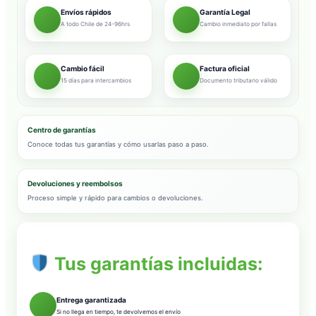
Envíos rápidos
Garantía Legal
A todo Chile de 24-96hrs
Cambio inmediato por fallas
Cambio fácil
Factura oficial
15 días para intercambios
Documento tributario válido
Centro de garantías
Conoce todas tus garantías y cómo usarlas paso a paso.
Devoluciones y reembolsos
Proceso simple y rápido para cambios o devoluciones.
Tus garantías incluidas:
Entrega garantizada
Si no llega en tiempo, te devolvemos el envío