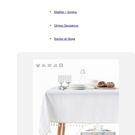
Muebles y Espejos
Objetos Decorativos
Textiles de Hogar