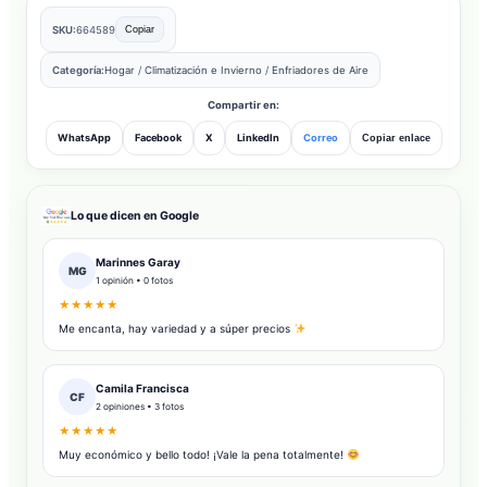
SKU:
664589
Copiar
Categoría:
Hogar
/
Climatización e Invierno
/
Enfriadores de Aire
Compartir en:
WhatsApp
Facebook
X
LinkedIn
Correo
Copiar enlace
Lo que dicen en Google
Marinnes Garay
MG
1 opinión • 0 fotos
★★★★★
Me encanta, hay variedad y a súper precios
Camila Francisca
CF
2 opiniones • 3 fotos
★★★★★
Muy económico y bello todo! ¡Vale la pena totalmente!