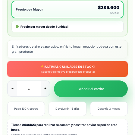
$285.600
Precio por Mayor
IVA incl.
¡Precio por mayor desde 1 unidad!
Enfiradores de aire evaporativo, enfria tu hogar, negocio, bodega con este
gran producto
¡ÚLTIMAS
0
UNIDADES EN STOCK!
¡Nuestros clientes ya probaron este producto!
−
+
Añadir al carrito
Pago 100% seguro
Devolución 15 días
Garantía 3 meses
Tienes
04:04:21
para realizar tu compra y nosotros enviar tu pedido este
lunes
.
Compra hoy antes de las
17:00
y despachamos el
lunes
.