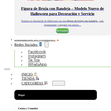
Figura de Bruja con Bandeja – Modelo Nuevo de
Halloween para Decoración y Servicio
Renueva tu decoración de Halloween con esta
figura de bruja con bandeja
, ¡más
espeluznante y elegante que nunca!…
Ver Producto
Liquidación De Productos
Redes Sociales
Facebook
Instagram
Tik Tok
WhatsApp
INICIO
TIENDA
CATEGORÍAS
Hogar
Cocina y Comedor