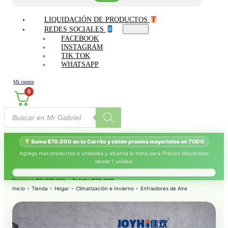
LIQUIDACIÓN DE PRODUCTOS
REDES SOCIALES
FACEBOOK
INSTAGRAM
TIK TOK
WHATSAPP
Mi cuenta
0
Búsqueda
de
productos
Suma $70.000 en tu Carrito y obtén precios mayoristas en TODO
Agrega mas productos o unidades y alcanza la meta para Precios Mayoristas
desde 1 unidad.
Progreso:
$0
/ $70.000 — Te faltan
$70.000
.
Inicio
>
Tienda
>
Hogar
>
Climatización e Invierno
>
Enfriadores de Aire