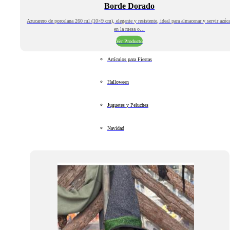
Borde Dorado
Azucarero de porcelana 260 ml (10×9 cm), elegante y resistente, ideal para almacenar y servir azúc
en la mesa o…
Ver Producto
Artículos para Fiestas
Halloween
Juguetes y Peluches
Navidad