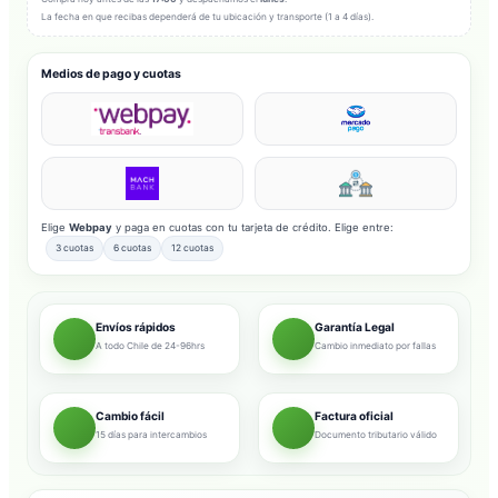
La fecha en que recibas dependerá de tu ubicación y transporte (1 a 4 días).
Medios de pago y cuotas
Elige
Webpay
y paga en cuotas con tu tarjeta de crédito. Elige entre:
3 cuotas
6 cuotas
12 cuotas
Envíos rápidos
Garantía Legal
A todo Chile de 24-96hrs
Cambio inmediato por fallas
Cambio fácil
Factura oficial
15 días para intercambios
Documento tributario válido