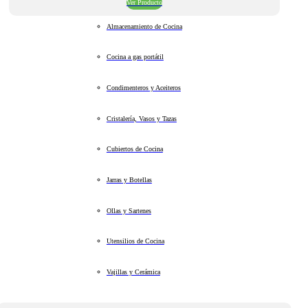
Ver Producto
Almacenamiento de Cocina
Cocina a gas portátil
Condimenteros y Aceiteros
Cristalería, Vasos y Tazas
Cubiertos de Cocina
Jarras y Botellas
Ollas y Sartenes
Utensilios de Cocina
Vajillas y Cerámica