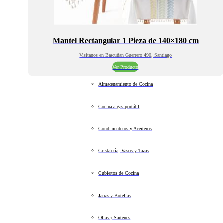
Mantel Rectangular 1 Pieza de 140×180 cm
Visitanos en Bascuñan Guerrero 490, Santiago
Ver Producto
Almacenamiento de Cocina
Cocina a gas portátil
Condimenteros y Aceiteros
Cristalería, Vasos y Tazas
Cubiertos de Cocina
Jarras y Botellas
Ollas y Sartenes