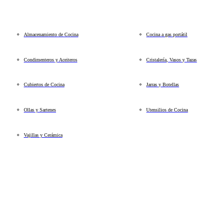
Almacenamiento de Cocina
Cocina a gas portátil
Condimenteros y Aceiteros
Cristalería, Vasos y Tazas
Cubiertos de Cocina
Jarras y Botellas
Ollas y Sartenes
Utensilios de Cocina
Vajillas y Cerámica