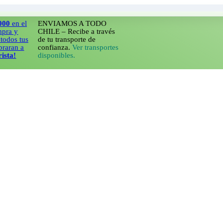
 el
ENVIAMOS A TODO
y
CHILE – Recibe a través
 tus
de tu transporte de
n a
confianza.
Ver transportes
disponibles.