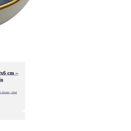
9x6 cm –
do
e dorado, ideal