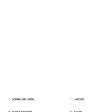
Artículos para Fiestas
Halloween
Juguetes y Peluches
Navidad