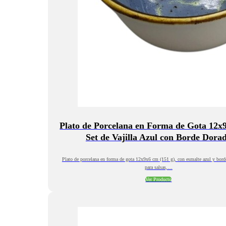
Plato de Porcelana en Forma de Gota 12x
Set de Vajilla Azul con Borde Dora
Plato de porcelana en forma de gota 12x9x6 cm (151 g), con esmalte azul y bord
para salsas,…
Ver Producto