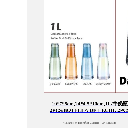
10*7*5cm,24*4.5*10cm,1L/牛奶瓶
2PCS/BOTELLA DE LECHE 2PC
Visitanos en Bascuñan Guerrero 490, Santiago