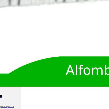
m
o por mayor con