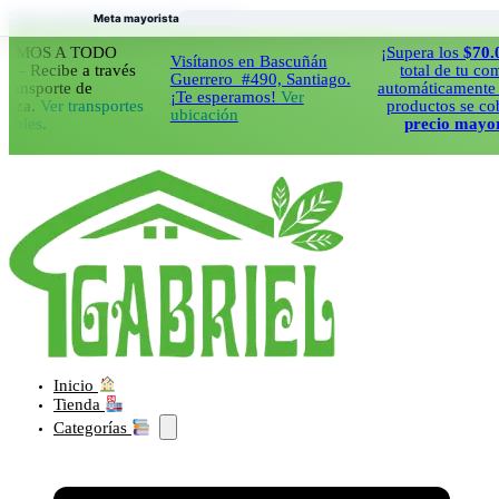
Saltar al contenido principal
Saltar al pie de página
Meta mayorista
S A TODO
¡Supera los
$70.000
en
Visítanos en Bascuñán
ecibe a través
total de tu compra 
Guerrero #490, Santiago.
sporte de
automáticamente todos
¡Te esperamos!
Ver
.
Ver transportes
productos se cobrara
ubicación
s.
precio mayorista!
Inicio
Tienda
Categorías