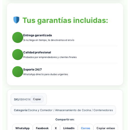
Tus garantías incluidas:
Entrega garantizada
Si no llega en tiempo, te devolvemos el envío
Calidad profesional
Probados por emprendedores y clientes finales
Soporte 24/7
WhatsApp directo para dudas urgentes
SKU:
BXH014
Copiar
Categoría:
Cocina y Comedor
/
Almacenamiento de Cocina
/
Contenedores
Compartir en:
WhatsApp
Facebook
X
LinkedIn
Correo
Copiar enlace