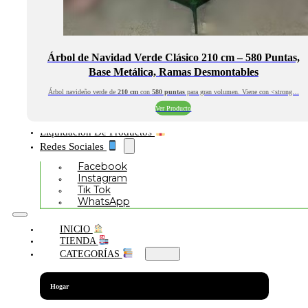
Árbol de Navidad Verde Clásico 210 cm – 580 Puntas,
Base Metálica, Ramas Desmontables
Árbol navideño verde de
210 cm
con
580 puntas
para gran volumen. Viene con <strong…
Ver Producto
Liquidación De Productos
Redes Sociales
Facebook
Instagram
Tik Tok
WhatsApp
INICIO
TIENDA
CATEGORÍAS
Hogar