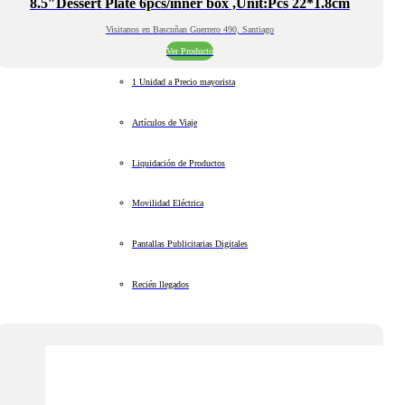
8.5″Dessert Plate 6pcs/inner box ,Unit:Pcs 22*1.8cm
Visitanos en Bascuñan Guerrero 490, Santiago
Ver Producto
1 Unidad a Precio mayorista
Artículos de Viaje
Liquidación de Productos
Movilidad Eléctrica
Pantallas Publicitarias Digitales
Recién llegados