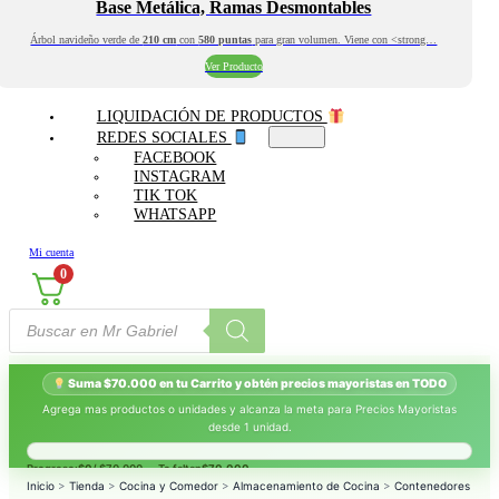
Base Metálica, Ramas Desmontables
Árbol navideño verde de
210 cm
con
580 puntas
para gran volumen. Viene con <strong…
Ver Producto
LIQUIDACIÓN DE PRODUCTOS
REDES SOCIALES
FACEBOOK
INSTAGRAM
TIK TOK
WHATSAPP
Mi cuenta
0
Búsqueda
de
productos
Suma $70.000 en tu Carrito y obtén precios mayoristas en TODO
Agrega mas productos o unidades y alcanza la meta para Precios Mayoristas
desde 1 unidad.
Progreso:
$0
/ $70.000 — Te faltan
$70.000
.
Inicio
>
Tienda
>
Cocina y Comedor
>
Almacenamiento de Cocina
>
Contenedores