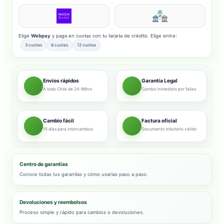
Elige
Webpay
y paga en cuotas con tu tarjeta de crédito. Elige entre:
3 cuotas
6 cuotas
12 cuotas
Envíos rápidos
Garantía Legal
A todo Chile de 24-96hrs
Cambio inmediato por fallas
Cambio fácil
Factura oficial
15 días para intercambios
Documento tributario válido
Centro de garantías
Conoce todas tus garantías y cómo usarlas paso a paso.
Devoluciones y reembolsos
Proceso simple y rápido para cambios o devoluciones.