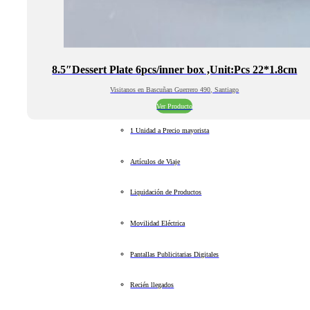
8.5″Dessert Plate 6pcs/inner box ,Unit:Pcs 22*1.8cm
Visitanos en Bascuñan Guerrero 490, Santiago
Ver Producto
1 Unidad a Precio mayorista
Artículos de Viaje
Liquidación de Productos
Movilidad Eléctrica
Pantallas Publicitarias Digitales
Recién llegados