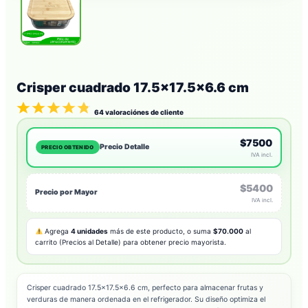
Crisper cuadrado 17.5×17.5×6.6 cm
64
valoraciónes de cliente
$7500
Precio Detalle
PRECIO OBTENIDO
IVA incl.
$5400
Precio por Mayor
IVA incl.
Agrega
4 unidades
más de este producto, o suma
$70.000
al
carrito (Precios al Detalle) para obtener precio mayorista.
Crisper cuadrado 17.5×17.5×6.6 cm, perfecto para almacenar frutas y
verduras de manera ordenada en el refrigerador. Su diseño optimiza el