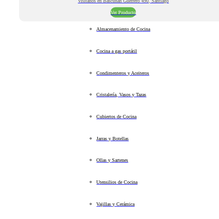
Visitanos en Bascuñan Guerrero 490, Santiago
Ver Producto
Almacenamiento de Cocina
Cocina a gas portátil
Condimenteros y Aceiteros
Cristalería, Vasos y Tazas
Cubiertos de Cocina
Jarras y Botellas
Ollas y Sartenes
Utensilios de Cocina
Vajillas y Cerámica