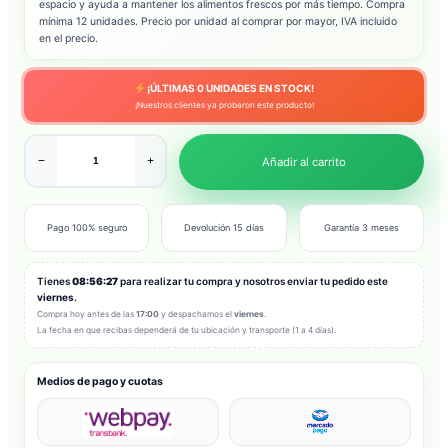
espacio y ayuda a mantener los alimentos frescos por más tiempo. Compra
mínima 12 unidades. Precio por unidad al comprar por mayor, IVA incluido
en el precio.
¡ÚLTIMAS
0
UNIDADES EN STOCK!
¡Nuestros clientes ya probaron este producto!
−
+
Añadir al carrito
Pago 100% seguro
Devolución 15 días
Garantía 3 meses
Tienes
08:56:25
para realizar tu compra y nosotros enviar tu pedido este
viernes
.
Compra hoy antes de las
17:00
y despachamos el
viernes
.
La fecha en que recibas dependerá de tu ubicación y transporte (1 a 4 días).
Medios de pago y cuotas