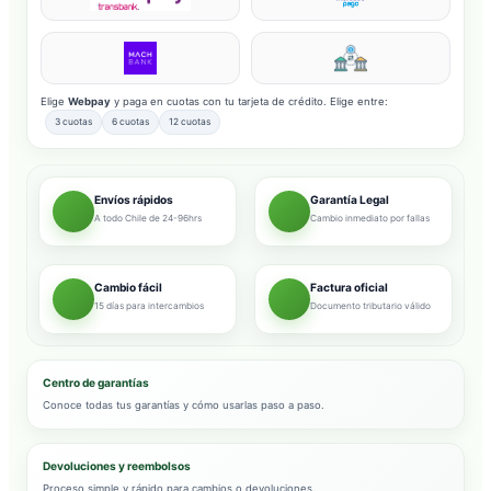
Elige
Webpay
y paga en cuotas con tu tarjeta de crédito. Elige entre:
3 cuotas
6 cuotas
12 cuotas
Envíos rápidos
Garantía Legal
A todo Chile de 24-96hrs
Cambio inmediato por fallas
Cambio fácil
Factura oficial
15 días para intercambios
Documento tributario válido
Centro de garantías
Conoce todas tus garantías y cómo usarlas paso a paso.
Devoluciones y reembolsos
Proceso simple y rápido para cambios o devoluciones.