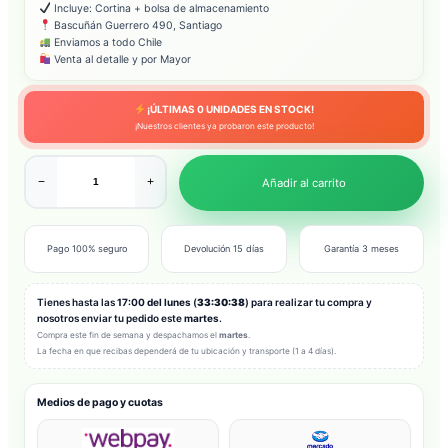
Incluye: Cortina + bolsa de almacenamiento
Bascuñán Guerrero 490, Santiago
Enviamos a todo Chile
Venta al detalle y por Mayor
¡ÚLTIMAS
0
UNIDADES EN STOCK!
¡Nuestros clientes ya probaron este producto!
−
+
Añadir al carrito
Pago 100% seguro
Devolución 15 días
Garantía 3 meses
Tienes hasta las
17:00 del lunes
(
33:30:35
) para realizar tu compra y
nosotros enviar tu pedido este
martes
.
Compra este fin de semana y despachamos el
martes
.
La fecha en que recibas dependerá de tu ubicación y transporte (1 a 4 días).
Medios de pago y cuotas