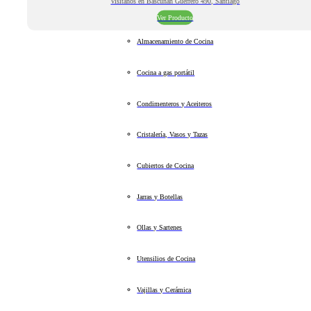
Visitanos en Bascuñan Guerrero 490, Santiago
Ver Producto
Almacenamiento de Cocina
Cocina a gas portátil
Condimenteros y Aceiteros
Cristalería, Vasos y Tazas
Cubiertos de Cocina
Jarras y Botellas
Ollas y Sartenes
Utensilios de Cocina
Vajillas y Cerámica