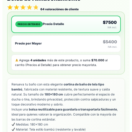
64
valoraciónes de cliente
$7500
Precio Detalle
PRECIO OBTENIDO
IVA incl.
$5400
Precio por Mayor
IVA incl.
Agrega
4 unidades
más de este producto, o suma
$70.000
al
carrito (Precios al Detalle) para obtener precio mayorista.
Renueva tu baño con esta elegante
cortina de baño de tela tipo
bambú
, fabricada con material resistente, de textura suave y caída
natural. Su tamaño de
180×180 cm
cubre perfectamente el espacio de
ducha o tina, brindando privacidad, protección contra salpicaduras y un
toque decorativo moderno y sobrio.
Incluye una
bolsa reutilizable para guardarla o transportarla fácilmente
,
ideal para quienes valoran la organización. Compatible con la mayoría de
las barras de cortina estándar.
Medidas: 180×180 cm
Material: Tela estilo bambú (resistente y lavable)