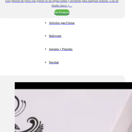
Este peluche de pollo con gorrito es un regalo tierno y divertido para cualquier ocasión. Con un
diseño único y…
Ver Producto
Artículos para Fiestas
Halloween
Juguetes y Peluches
Navidad