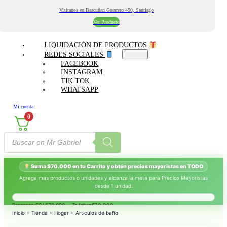
Visitanos en Bascuñan Guerrero 490, Santiago
Ver Producto
LIQUIDACIÓN DE PRODUCTOS
REDES SOCIALES
FACEBOOK
INSTAGRAM
TIK TOK
WHATSAPP
Mi cuenta
0
Búsqueda
de
productos
Suma $70.000 en tu Carrito y obtén precios mayoristas en TODO
Agrega mas productos o unidades y alcanza la meta para Precios Mayoristas
desde 1 unidad.
Progreso:
$0
/ $70.000 — Te faltan
$70.000
.
Inicio
>
Tienda
>
Hogar
>
Artículos de baño