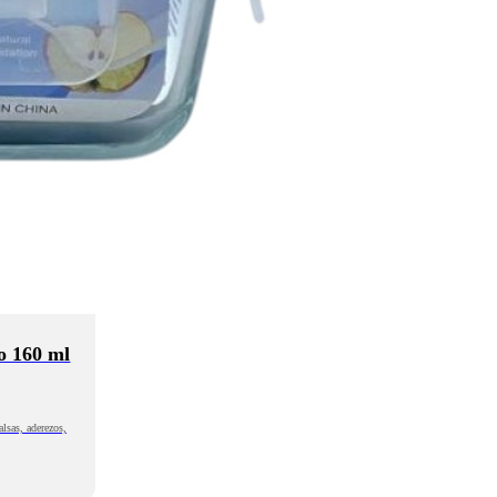
o 160 ml
lsas, aderezos,