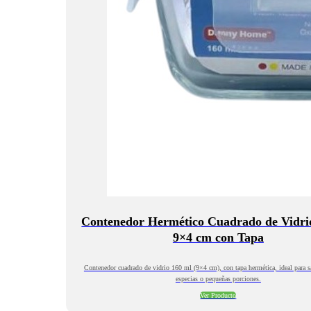
Contenedor Hermético Cuadrado de Vidri
9×4 cm con Tapa
Contenedor cuadrado de vidrio 160 ml (9×4 cm), con tapa hermética, ideal para sa
especias o pequeñas porciones.
Ver Producto