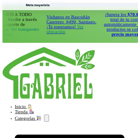
Saltar al contenido principal
Saltar al pie de página
Meta mayorista
S A TODO
¡Supera los
$70.000
en
Visítanos en Bascuñán
cibe a través
total de tu compra y
Guerrero #490, Santiago.
porte de
automáticamente todos 
¡Te esperamos!
Ver
Ver transportes
productos se cobraran
ubicación
.
precio mayorista!
Inicio
Tienda
Categorías