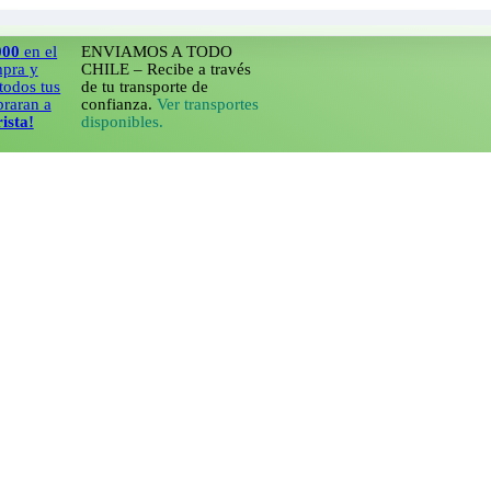
 el
ENVIAMOS A TODO
CHILE – Recibe a través
tus
de tu transporte de
 a
confianza.
Ver transportes
disponibles.