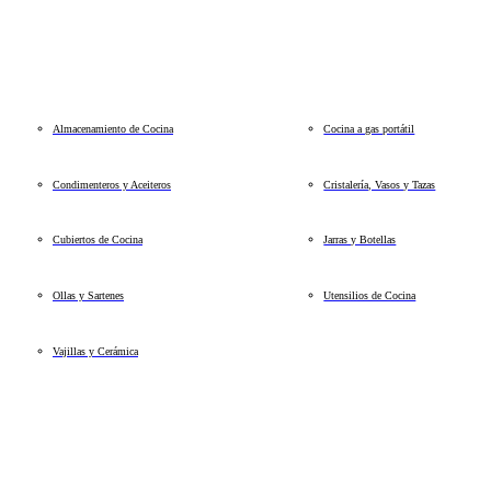
Almacenamiento de Cocina
Cocina a gas portátil
Condimenteros y Aceiteros
Cristalería, Vasos y Tazas
Cubiertos de Cocina
Jarras y Botellas
Ollas y Sartenes
Utensilios de Cocina
Vajillas y Cerámica