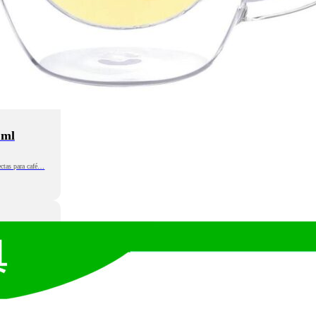
 ml
ectas para café…