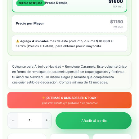
$1600
Precio Detalle
PRECIO OBTENIDO
IVA incl.
$1150
Precio por Mayor
IVA incl.
Agrega
4 unidades
más de este producto, o suma
$70.000
al
carrito (Precios al Detalle) para obtener precio mayorista.
Colgante para Árbol de Navidad – Remolque Caramelo: Este colgante único
en forma de remolque de caramelo aportará un toque juguetón y festivo a
tu árbol de Navidad. Un diseño alegre y brillante que complementa
cualquier estilo de decoración. Compra mínima de 12 unidades.
¡ÚLTIMAS
0
UNIDADES EN STOCK!
¡Nuestros clientes ya probaron este producto!
−
+
Añadir al carrito