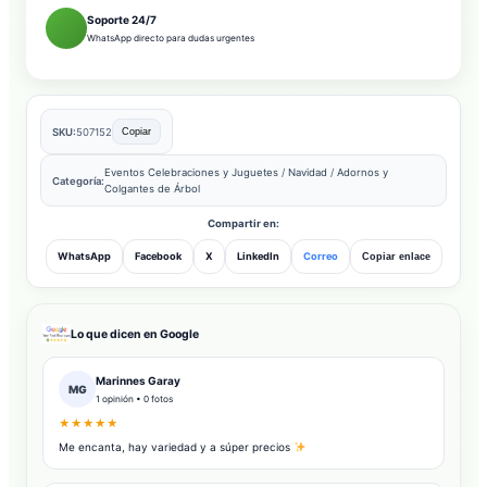
Soporte 24/7
WhatsApp directo para dudas urgentes
SKU:
507152
Copiar
Eventos Celebraciones y Juguetes
/
Navidad
/
Adornos y
Categoría:
Colgantes de Árbol
Compartir en:
WhatsApp
Facebook
X
LinkedIn
Correo
Copiar enlace
Lo que dicen en Google
Marinnes Garay
MG
1 opinión • 0 fotos
★★★★★
Me encanta, hay variedad y a súper precios