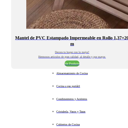
Mantel de PVC Estampado Impermeable en Rollo 1,37×2
m
Decora tu hogar con lo mejor!
Hermosos articulos de gran calidad, al detalle y por mayor.
Ver Producto
Almacenamiento de Cocina
Cocina a gas portátil
Condimenteros y Aceiteros
Cristalería, Vasos y Tazas
Cubiertos de Cocina