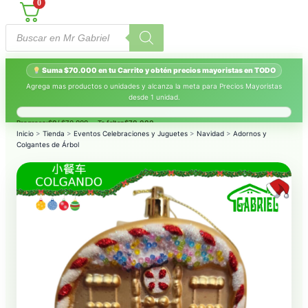
0
Búsqueda
de
productos
Suma $70.000 en tu Carrito y obtén precios mayoristas en TODO
Agrega mas productos o unidades y alcanza la meta para Precios Mayoristas
desde 1 unidad.
Progreso:
$0
/ $70.000 — Te faltan
$70.000
.
Inicio
>
Tienda
>
Eventos Celebraciones y Juguetes
>
Navidad
>
Adornos y
Colgantes de Árbol