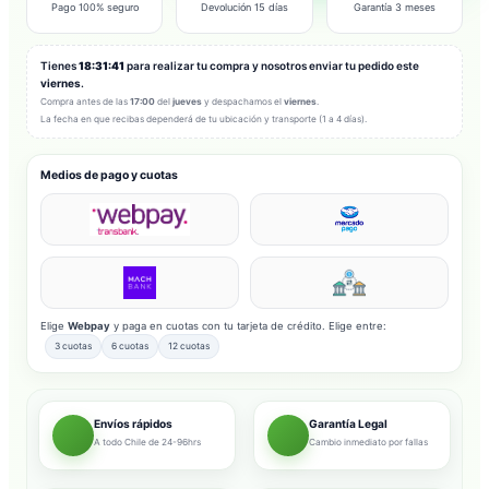
Pago 100% seguro
Devolución 15 días
Garantía 3 meses
Tienes
18:31:39
para realizar tu compra y nosotros enviar tu pedido este
viernes
.
Compra antes de las
17:00
del
jueves
y despachamos el
viernes
.
La fecha en que recibas dependerá de tu ubicación y transporte (1 a 4 días).
Medios de pago y cuotas
Elige
Webpay
y paga en cuotas con tu tarjeta de crédito. Elige entre:
3 cuotas
6 cuotas
12 cuotas
Envíos rápidos
Garantía Legal
A todo Chile de 24-96hrs
Cambio inmediato por fallas