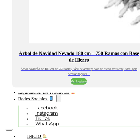
Árbol de Navidad Nevado 180 cm – 750 Ramas con Base
de Hierro
Árbol navideño de 180 cm de 750 ramas, fácil de armar y base de hierro resistente, ideal para
decorar hogares…
Ver Producto
Liquidación De Productos
Redes Sociales
Facebook
Instagram
Tik Tok
WhatsApp
INICIO