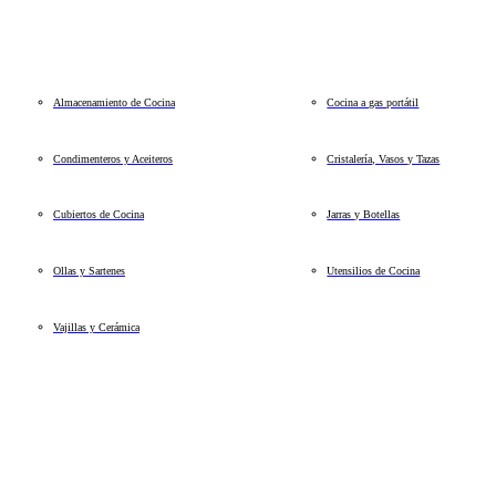
Almacenamiento de Cocina
Cocina a gas portátil
Condimenteros y Aceiteros
Cristalería, Vasos y Tazas
Cubiertos de Cocina
Jarras y Botellas
Ollas y Sartenes
Utensilios de Cocina
Vajillas y Cerámica