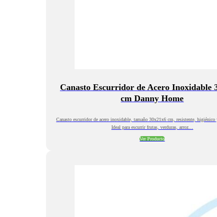
Canasto Escurridor de Acero Inoxidable 
cm Danny Home
Canasto escurridor de acero inoxidable, tamaño 30x21x6 cm, resistente, higiénico 
Ideal para escurrir frutas, verduras, arroz…
Ver Producto