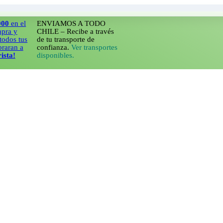
el
ENVIAMOS A TODO
CHILE – Recibe a través
tus
de tu transporte de
 a
confianza.
Ver transportes
disponibles.