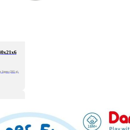
30x21x6
y ligero (265 g).