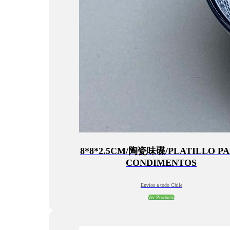
8*8*2.5CM/陶瓷味碟/PLATILLO P
CONDIMENTOS
Envíos a todo Chile
Ver Producto