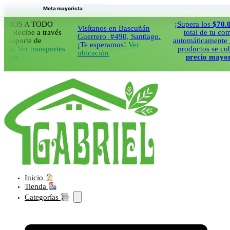
Saltar al contenido principal
Saltar al pie de página
Meta mayorista
 A TODO
¡Supera los
$70.000
en 
Visítanos en Bascuñán
ibe a través
total de tu compra y
Guerrero #490, Santiago.
orte de
automáticamente todos 
¡Te esperamos!
Ver
Ver transportes
productos se cobraran
ubicación
.
precio mayorista!
Inicio
Tienda
Categorías