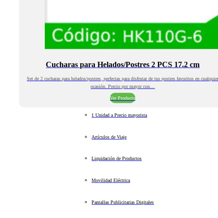
Cucharas para Helados/Postres 2 PCS 17.2 cm
Set de 2 cucharas para helados/postres, perfectas para disfrutar de tus postres favoritos en cualquie
ocasión. Precio por mayor con…
Ver Producto
1 Unidad a Precio mayorista
Artículos de Viaje
Liquidación de Productos
Movilidad Eléctrica
Pantallas Publicitarias Digitales