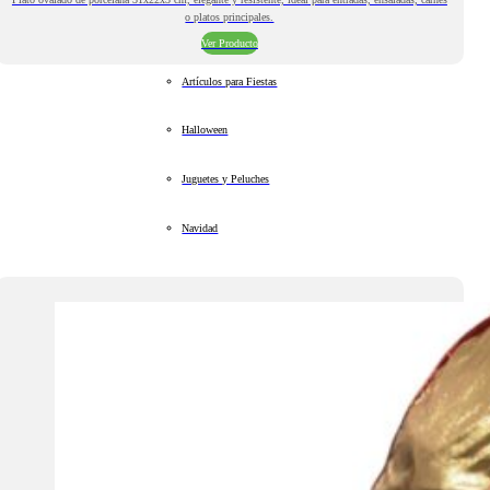
o platos principales.
Ver Producto
Artículos para Fiestas
Halloween
Juguetes y Peluches
Navidad