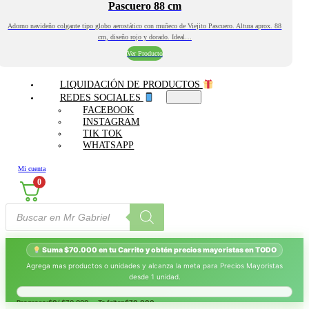
Pascuero 88 cm
Adorno navideño colgante tipo globo aerostático con muñeco de Viejito Pascuero. Altura aprox. 88
cm, diseño rojo y dorado. Ideal…
Ver Producto
LIQUIDACIÓN DE PRODUCTOS
REDES SOCIALES
FACEBOOK
INSTAGRAM
TIK TOK
WHATSAPP
Mi cuenta
0
Búsqueda
de
productos
Suma $70.000 en tu Carrito y obtén precios mayoristas en TODO
Agrega mas productos o unidades y alcanza la meta para Precios Mayoristas
desde 1 unidad.
Progreso:
$0
/ $70.000 — Te faltan
$70.000
.