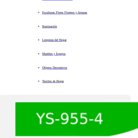
Esculturas Flores Floreros y Aromas
Iluminación
Limpieza del Hogar
Muebles y Espejos
Objetos Decorativos
Textiles de Hogar