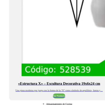
«Estructura X» – Escultura Decorativa 19x6x24 cm
Una pieza moderna que juega con la forma de la “X” como símbolo de equilibrio, fuerza y…
Ver Producto
Almacenamiento de Cocina