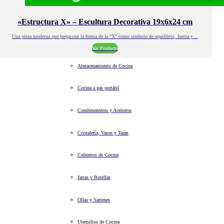
«Estructura X» – Escultura Decorativa 19x6x24 cm
Una pieza moderna que juega con la forma de la “X” como símbolo de equilibrio, fuerza y…
Ver Producto
Almacenamiento de Cocina
Cocina a gas portátil
Condimenteros y Aceiteros
Cristalería, Vasos y Tazas
Cubiertos de Cocina
Jarras y Botellas
Ollas y Sartenes
Utensilios de Cocina