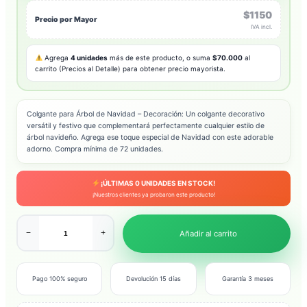
$1150
Precio por Mayor
IVA incl.
Agrega
4 unidades
más de este producto, o suma
$70.000
al
carrito (Precios al Detalle) para obtener precio mayorista.
Colgante para Árbol de Navidad – Decoración: Un colgante decorativo
versátil y festivo que complementará perfectamente cualquier estilo de
árbol navideño. Agrega ese toque especial de Navidad con este adorable
adorno. Compra mínima de 72 unidades.
¡ÚLTIMAS
0
UNIDADES EN STOCK!
¡Nuestros clientes ya probaron este producto!
−
+
Añadir al carrito
Pago 100% seguro
Devolución 15 días
Garantía 3 meses