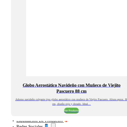
Globo Aerostático Navideño con Muñeco de Viejito
Pascuero 88 cm
Adorno navideño colgante tipo globo aerostático con muñeco de Viejito Pascuero. Altura aprox. 8
cm, diseño rojo y dorado. Ideal…
Ver Producto
Liquidación De Productos
Redes Sociales