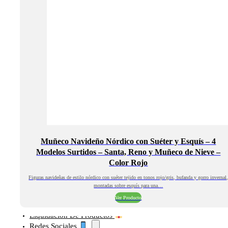
Muñeco Navideño Nórdico con Suéter y Esquís – 4
Modelos Surtidos – Santa, Reno y Muñeco de Nieve –
Color Rojo
Figuras navideñas de estilo nórdico con suéter tejido en tonos rojo/gris, bufanda y gorro invernal
montadas sobre esquís para una…
Ver Producto
Liquidación De Productos
Redes Sociales