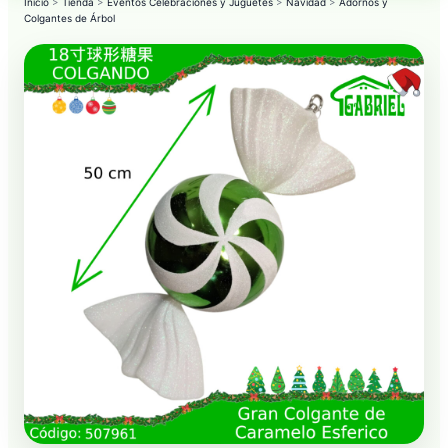
Inicio
>
Tienda
>
Eventos Celebraciones y Juguetes
>
Navidad
>
Adornos y
Colgantes de Árbol