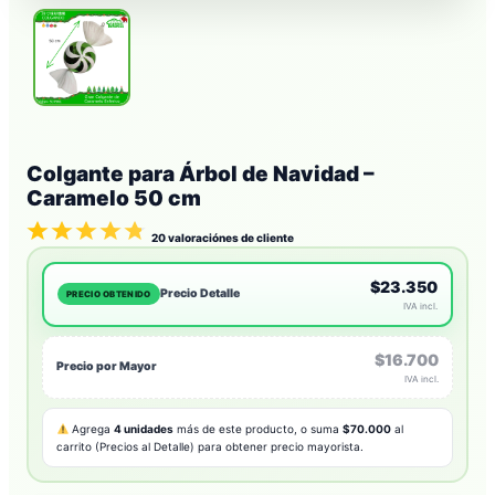
Colgante para Árbol de Navidad –
Caramelo 50 cm
20
valoraciónes de cliente
$23.350
Precio Detalle
PRECIO OBTENIDO
IVA incl.
$16.700
Precio por Mayor
IVA incl.
Agrega
4 unidades
más de este producto, o suma
$70.000
al
carrito (Precios al Detalle) para obtener precio mayorista.