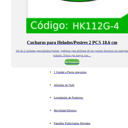
Cucharas para Helados/Postres 2 PCS 18.6 cm
Set de 2 cucharas para helados/postres, perfectas para disfrutar de tus postres favoritos en cualquie
ocasión. Precio por mayor con…
Ver Producto
1 Unidad a Precio mayorista
Artículos de Viaje
Liquidación de Productos
Movilidad Eléctrica
Pantallas Publicitarias Digitales