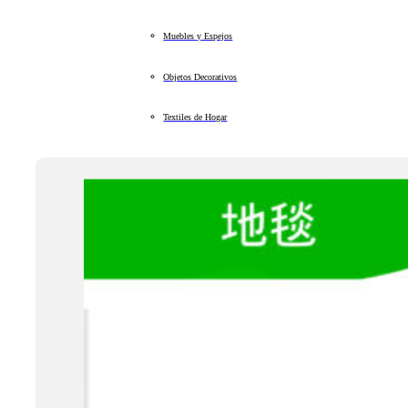
Muebles y Espejos
Objetos Decorativos
Textiles de Hogar