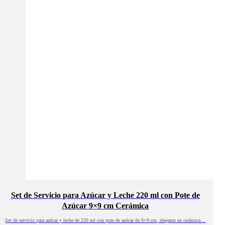
Set de Servicio para Azúcar y Leche 220 ml con Pote de
Azúcar 9×9 cm Cerámica
Set de servicio para azúcar y leche de 220 ml con pote de azúcar de 9×9 cm, elegante en cerámica…