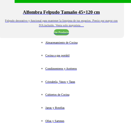
Alfombra Felpudo Tamaño 45×120 cm
Felpudo decorativo y funcional para mantener la limpieza de tus espacios. Precio por mayor con
IVA incluido. Venta solo mayorista.…
Ver Producto
Almacenamiento de Cocina
Cocina a gas portátil
Condimenteros y Aceiteros
Cristalería, Vasos y Tazas
Cubiertos de Cocina
Jarras y Botellas
Ollas y Sartenes