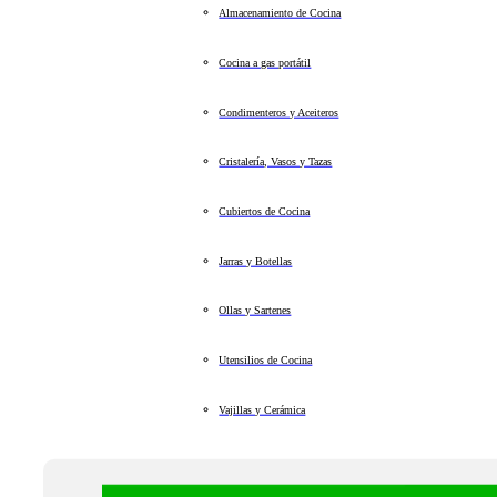
Almacenamiento de Cocina
Cocina a gas portátil
Condimenteros y Aceiteros
Cristalería, Vasos y Tazas
Cubiertos de Cocina
Jarras y Botellas
Ollas y Sartenes
Utensilios de Cocina
Vajillas y Cerámica