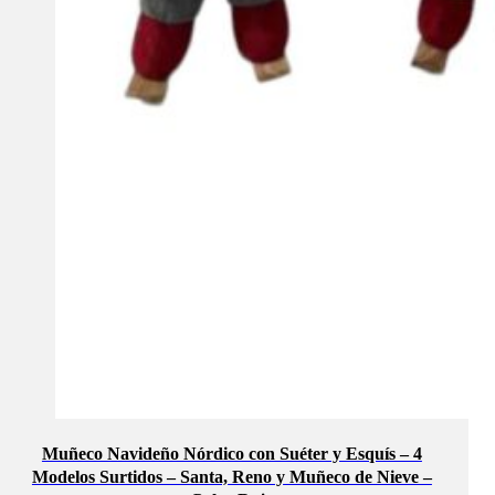
Muñeco Navideño Nórdico con Suéter y Esquís – 4
Modelos Surtidos – Santa, Reno y Muñeco de Nieve –