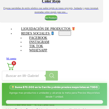
Color Rojo
Figuras navideñas de estilo nórdico con suéter tejido en tonos rojo/gris, bufanda y gorro invernal,
montadas sobre esquís para una…
Ver Producto
LIQUIDACIÓN DE PRODUCTOS
REDES SOCIALES
FACEBOOK
INSTAGRAM
TIK TOK
WHATSAPP
Mi cuenta
0
Búsqueda
de
productos
Suma $70.000 en tu Carrito y obtén precios mayoristas en TODO
Agrega mas productos o unidades y alcanza la meta para Precios Mayoristas
desde 1 unidad.
Progreso:
$0
/ $70.000 — Te faltan
$70.000
.