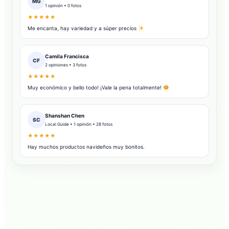
MG
1 opinión • 0 fotos
★★★★★
Me encanta, hay variedad y a súper precios
Camila Francisca
CF
2 opiniones • 3 fotos
★★★★★
Muy económico y bello todo! ¡Vale la pena totalmente!
Shanshan Chen
SC
Local Guide • 1 opinión • 28 fotos
★★★★★
Hay muchos productos navideños muy bonitos.