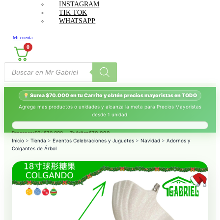
INSTAGRAM
TIK TOK
WHATSAPP
Mi cuenta
0
Búsqueda
de
productos
Suma $70.000 en tu Carrito y obtén precios mayoristas en TODO
Agrega mas productos o unidades y alcanza la meta para Precios Mayoristas
desde 1 unidad.
Progreso:
$0
/ $70.000 — Te faltan
$70.000
.
Inicio
>
Tienda
>
Eventos Celebraciones y Juguetes
>
Navidad
>
Adornos y
Colgantes de Árbol