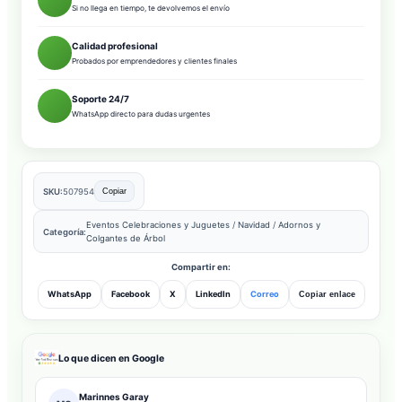
Si no llega en tiempo, te devolvemos el envío
Calidad profesional
Probados por emprendedores y clientes finales
Soporte 24/7
WhatsApp directo para dudas urgentes
SKU:
507954
Copiar
Eventos Celebraciones y Juguetes
/
Navidad
/
Adornos y
Categoría:
Colgantes de Árbol
Compartir en:
WhatsApp
Facebook
X
LinkedIn
Correo
Copiar enlace
Lo que dicen en Google
Marinnes Garay