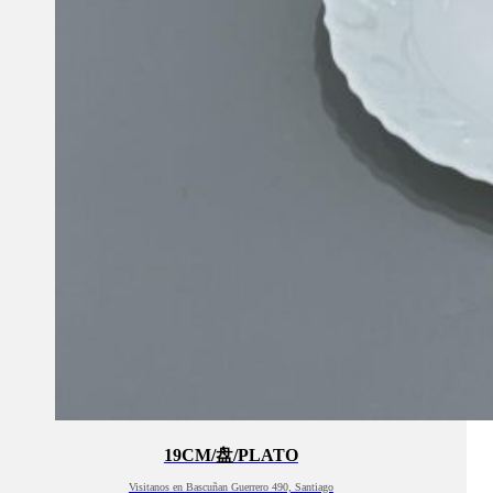
19CM/盘/PLATO
Visitanos en Bascuñan Guerrero 490, Santiago