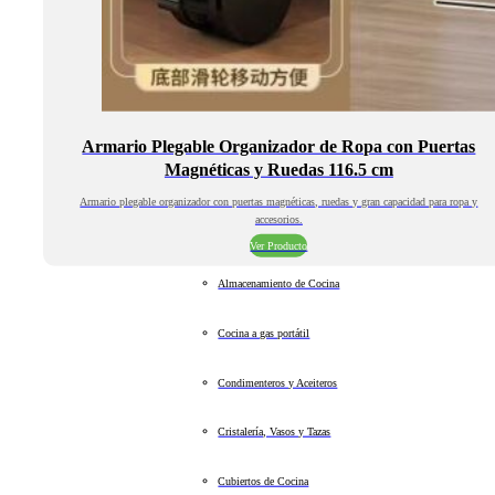
Armario Plegable Organizador de Ropa con Puertas
Magnéticas y Ruedas 116.5 cm
Armario plegable organizador con puertas magnéticas, ruedas y gran capacidad para ropa y
accesorios.
Ver Producto
Almacenamiento de Cocina
Cocina a gas portátil
Condimenteros y Aceiteros
Cristalería, Vasos y Tazas
Cubiertos de Cocina