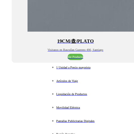
19CM/盘/PLATO
Visitanos en Bascuñan Guerrero 490, Santiago
Ver Producto
1 Unidad a Precio mayorista
Artículos de Viaje
Liquidación de Productos
Movilidad Eléctrica
Pantallas Publicitarias Digitales