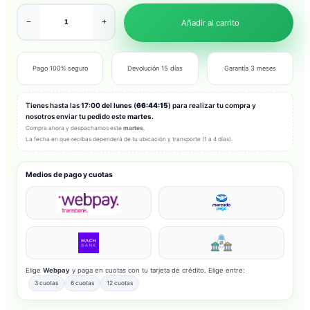
−
+
Añadir al carrito
Pago 100% seguro
Devolución 15 días
Garantía 3 meses
Tienes hasta las
17:00 del lunes
(
66:44:13
) para realizar tu compra y
nosotros enviar tu pedido este
martes
.
Compra ahora y despachamos este
martes
.
La fecha en que recibas dependerá de tu ubicación y transporte (1 a 4 días).
Medios de pago y cuotas
Elige
Webpay
y paga en cuotas con tu tarjeta de crédito. Elige entre:
3 cuotas
6 cuotas
12 cuotas