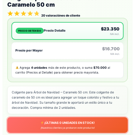
Caramelo 50 cm
20
valoraciónes de cliente
$23.350
Precio Detalle
PRECIO OBTENIDO
IVA incl.
$16.700
Precio por Mayor
IVA incl.
Agrega
4 unidades
más de este producto, o suma
$70.000
al
carrito (Precios al Detalle) para obtener precio mayorista.
Colgante para Árbol de Navidad – Caramelo 50 cm: Este colgante de
caramelo de 50 cm es ideal para agregar un toque colorido y festivo a tu
árbol de Navidad. Su tamaño grande le aportará un estilo único a tu
decoración. Compra mínima de 2 unidades.
¡ÚLTIMAS
0
UNIDADES EN STOCK!
¡Nuestros clientes ya probaron este producto!