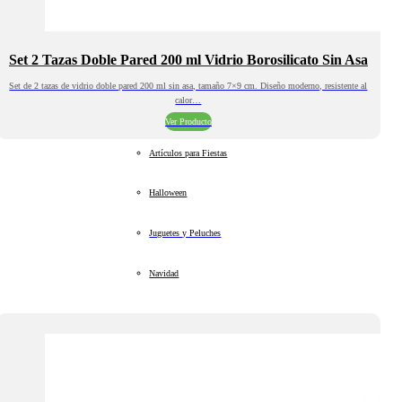
Set 2 Tazas Doble Pared 200 ml Vidrio Borosilicato Sin Asa
Set de 2 tazas de vidrio doble pared 200 ml sin asa, tamaño 7×9 cm. Diseño moderno, resistente al
calor…
Ver Producto
Artículos para Fiestas
Halloween
Juguetes y Peluches
Navidad