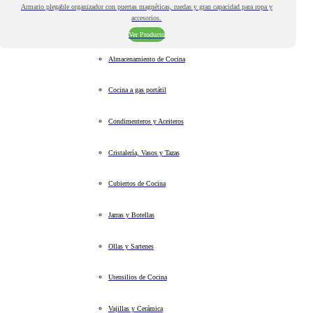
Armario plegable organizador con puertas magnéticas, ruedas y gran capacidad para ropa y
accesorios.
Ver Producto
Almacenamiento de Cocina
Cocina a gas portátil
Condimenteros y Aceiteros
Cristalería, Vasos y Tazas
Cubiertos de Cocina
Jarras y Botellas
Ollas y Sartenes
Utensilios de Cocina
Vajillas y Cerámica