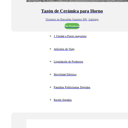
Tazón de Cerámica para Horno
Visitanos en Bascuñan Guerrero 490, Santiago
Ver Producto
1 Unidad a Precio mayorista
Artículos de Viaje
Liquidación de Productos
Movilidad Eléctrica
Pantallas Publicitarias Digitales
Recién llegados