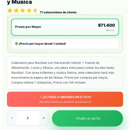
y Musica
71
valoraciónes de cliente
$71.400
Precio por Mayor
IVA incl.
¡Precio por mayor desde 1 unidad!
Calendario para Navidad con Decoración Interior + Fuente de
Alimentación, Luces y Música, una pieza única para contar los días hasta
Navidad. Con luces brillantes y música festiva, este calendario hará más
emocionante la espera de las fiestas. Precio por compras por mayor,
Compra mínima 1 Unidad/es, Precio con IVA Incluido
¡ÚLTIMAS
0
UNIDADES EN STOCK!
¡Nuestros clientes ya probaron este producto!
−
+
Añadir al carrito