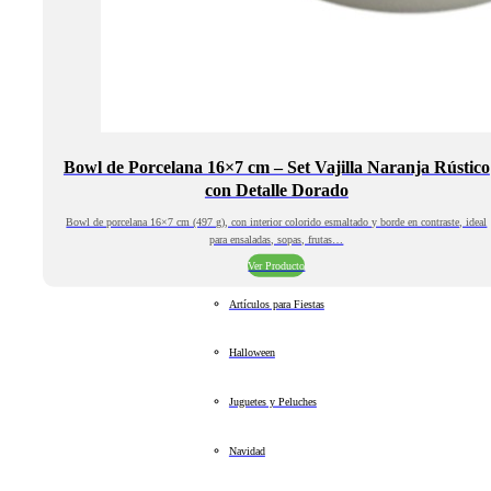
Bowl de Porcelana 16×7 cm – Set Vajilla Naranja Rústico
con Detalle Dorado
Bowl de porcelana 16×7 cm (497 g), con interior colorido esmaltado y borde en contraste, ideal
para ensaladas, sopas, frutas…
Ver Producto
Artículos para Fiestas
Halloween
Juguetes y Peluches
Navidad