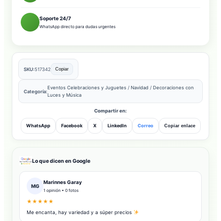
Soporte 24/7
WhatsApp directo para dudas urgentes
SKU:
517342
Copiar
Eventos Celebraciones y Juguetes
/
Navidad
/
Decoraciones con
Categoría:
Luces y Música
Compartir en:
WhatsApp
Facebook
X
LinkedIn
Correo
Copiar enlace
Lo que dicen en Google
Marinnes Garay
MG
1 opinión • 0 fotos
★★★★★
Me encanta, hay variedad y a súper precios