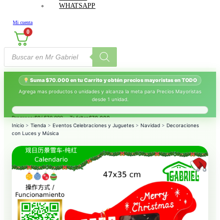
WHATSAPP
Mi cuenta
0
Búsqueda
de
productos
Suma $70.000 en tu Carrito y obtén precios mayoristas en TODO
Agrega mas productos o unidades y alcanza la meta para Precios Mayoristas
desde 1 unidad.
Progreso:
$0
/ $70.000 — Te faltan
$70.000
.
Inicio
>
Tienda
>
Eventos Celebraciones y Juguetes
>
Navidad
>
Decoraciones
con Luces y Música