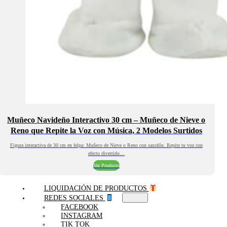
Muñeco Navideño Interactivo 30 cm – Muñeco de Nieve o
Reno que Repite la Voz con Música, 2 Modelos Surtidos
Figura interactiva de 30 cm en felpa: Muñeco de Nieve o Reno con saxofón. Repite tu voz con
efecto divertido…
Ver Producto
LIQUIDACIÓN DE PRODUCTOS
REDES SOCIALES
FACEBOOK
INSTAGRAM
TIK TOK