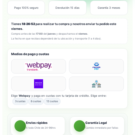
Pago 100% seguro
Devolución 15 días
Garantía 3 meses
Tienes
18:26:50
para realizar tu compra y nosotros enviar tu pedido este
viernes
.
Compra antes de las
17:00
del
jueves
y despachamos el
viernes
.
La fecha en que recibas dependerá de tu ubicación y transporte (1 a 4 días).
Medios de pago y cuotas
Elige
Webpay
y paga en cuotas con tu tarjeta de crédito. Elige entre:
3 cuotas
6 cuotas
12 cuotas
Envíos rápidos
Garantía Legal
A todo Chile de 24-96hrs
Cambio inmediato por fallas