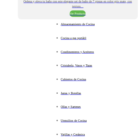
Ordena y eleva tu baño con este elegante set de baño de 7 piezas en color gris mate, con
textura…
Ver Producto
Almacenamiento de Cocina
Cocina a gas portátil
Condimenteros y Aceiteros
Cristalería, Vasos y Tazas
Cubiertos de Cocina
Jarras y Botellas
Ollas y Sartenes
Utensilios de Cocina
Vajillas y Cerámica