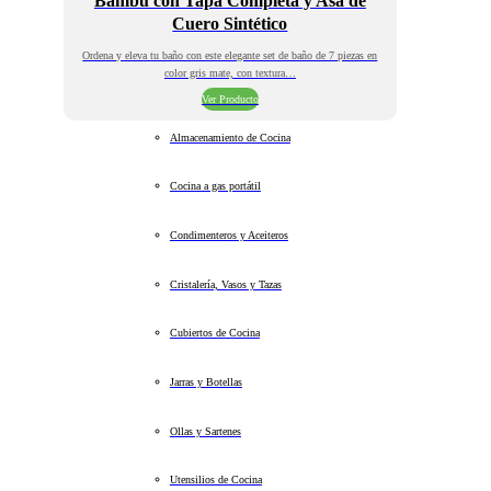
Bambú con Tapa Completa y Asa de
Cuero Sintético
Ordena y eleva tu baño con este elegante set de baño de 7 piezas en
color gris mate, con textura…
Ver Producto
Almacenamiento de Cocina
Cocina a gas portátil
Condimenteros y Aceiteros
Cristalería, Vasos y Tazas
Cubiertos de Cocina
Jarras y Botellas
Ollas y Sartenes
Utensilios de Cocina