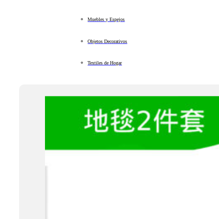
Muebles y Espejos
Objetos Decorativos
Textiles de Hogar