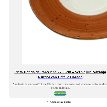
Plato Hondo de Porcelana 27×6 cm – Set Vajilla Naranja
Rústico con Detalle Dorado
Plato hondo de porcelana 27×6 cm (906 g), elegante y resistente, ideal para sopas, pastas, ensalad
o platos principales.
Ver Producto
Artículos para Fiestas