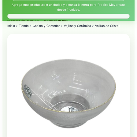
Agrega mas productos o unidades y alcanza la meta para Precios Mayoristas
desde 1 unidad.
Progreso:
$0
/ $70.000 — Te faltan
$70.000
.
Inicio
>
Tienda
>
Cocina y Comedor
>
Vajillas y Cerámica
>
Vajillas de Cristal