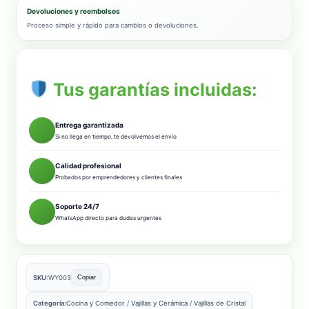
Devoluciones y reembolsos
Proceso simple y rápido para cambios o devoluciones.
Tus garantías incluidas:
Entrega garantizada
Si no llega en tiempo, te devolvemos el envío
Calidad profesional
Probados por emprendedores y clientes finales
Soporte 24/7
WhatsApp directo para dudas urgentes
SKU:
WY003
Copiar
Categoría:
Cocina y Comedor
/
Vajillas y Cerámica
/
Vajillas de Cristal