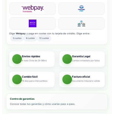
Elige
Webpay
y paga en cuotas con tu tarjeta de crédito. Elige entre:
3 cuotas
6 cuotas
12 cuotas
Envíos rápidos
Garantía Legal
A todo Chile de 24-96hrs
Cambio inmediato por fallas
Cambio fácil
Factura oficial
15 días para intercambios
Documento tributario válido
Centro de garantías
Conoce todas tus garantías y cómo usarlas paso a paso.