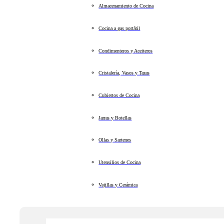
Almacenamiento de Cocina
Cocina a gas portátil
Condimenteros y Aceiteros
Cristalería, Vasos y Tazas
Cubiertos de Cocina
Jarras y Botellas
Ollas y Sartenes
Utensilios de Cocina
Vajillas y Cerámica