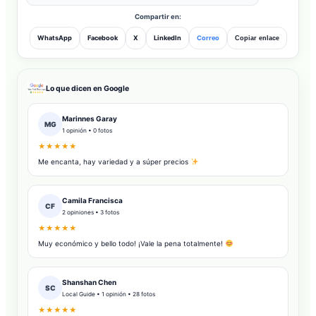
Compartir en:
WhatsApp
Facebook
X
LinkedIn
Correo
Copiar enlace
Lo que dicen en Google
Marinnes Garay
MG
1 opinión • 0 fotos
★★★★★
Me encanta, hay variedad y a súper precios
Camila Francisca
CF
2 opiniones • 3 fotos
★★★★★
Muy económico y bello todo! ¡Vale la pena totalmente!
Shanshan Chen
SC
Local Guide • 1 opinión • 28 fotos
★★★★★