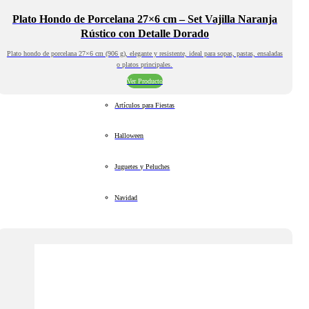
Plato Hondo de Porcelana 27×6 cm – Set Vajilla Naranja
Rústico con Detalle Dorado
Plato hondo de porcelana 27×6 cm (906 g), elegante y resistente, ideal para sopas, pastas, ensaladas
o platos principales.
Ver Producto
Artículos para Fiestas
Halloween
Juguetes y Peluches
Navidad