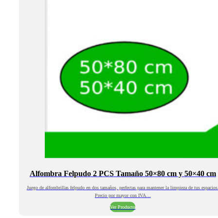
Alfombra Felpudo 2 PCS Tamaño 50×80 cm y 50×40 cm
Juego de alfombrillas felpudo en dos tamaños, perfectas para mantener la limpieza de tus espacios
Precio por mayor con IVA…
Ver Producto