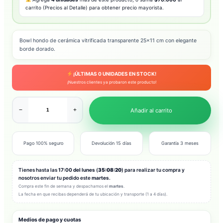
carrito (Precios al Detalle) para obtener precio mayorista.
Bowl hondo de cerámica vitrificada transparente 25×11 cm con elegante
borde dorado.
¡ÚLTIMAS
0
UNIDADES EN STOCK!
¡Nuestros clientes ya probaron este producto!
−
+
Añadir al carrito
Pago 100% seguro
Devolución 15 días
Garantía 3 meses
Tienes hasta las
17:00 del lunes
(
35:08:18
) para realizar tu compra y
nosotros enviar tu pedido este
martes
.
Compra este fin de semana y despachamos el
martes
.
La fecha en que recibas dependerá de tu ubicación y transporte (1 a 4 días).
Medios de pago y cuotas