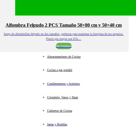
Alfombra Felpudo 2 PCS Tamaño 50×80 cm y 50×40 cm
Juego de alfombrillas felpudo en dos tamaños, perfectas para mantener la limpieza de tus espacios.
Precio por mayor con IVA…
Ver Producto
Almacenamiento de Cocina
Cocina a gas portátil
Condimenteros y Aceiteros
Cristalería, Vasos y Tazas
Cubiertos de Cocina
Jarras y Botellas