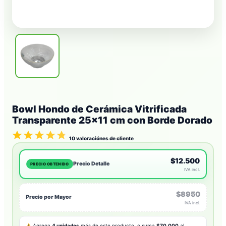
Bowl Hondo de Cerámica Vitrificada
Transparente 25×11 cm con Borde Dorado
10
valoraciónes de cliente
$12.500
Precio Detalle
PRECIO OBTENIDO
IVA incl.
$8950
Precio por Mayor
IVA incl.
Agrega
4 unidades
más de este producto, o suma
$70.000
al