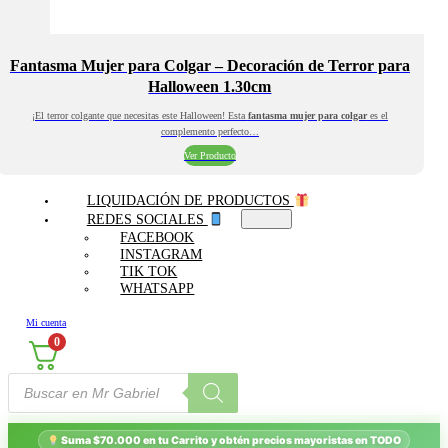
Fantasma Mujer para Colgar – Decoración de Terror para
Halloween 1.30cm
¡El terror colgante que necesitas este Halloween! Esta
fantasma mujer para colgar
es el
complemento perfecto…
Ver Producto
LIQUIDACIÓN DE PRODUCTOS
REDES SOCIALES
FACEBOOK
INSTAGRAM
TIK TOK
WHATSAPP
Mi cuenta
0
Búsqueda
de
productos
Suma $70.000 en tu Carrito y obtén precios mayoristas en TODO