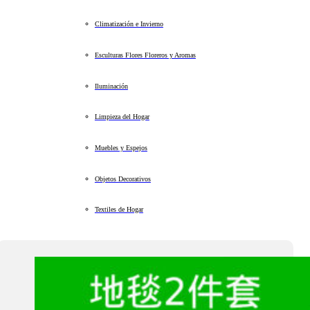
Climatización e Invierno
Esculturas Flores Floreros y Aromas
Iluminación
Limpieza del Hogar
Muebles y Espejos
Objetos Decorativos
Textiles de Hogar