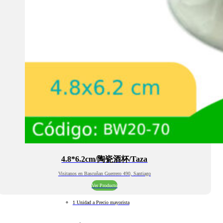
4.8*6.2cm/陶瓷酒杯/Taza
Visitanos en Bascuñan Guerrero 490, Santiago
Ver Producto
1 Unidad a Precio mayorista