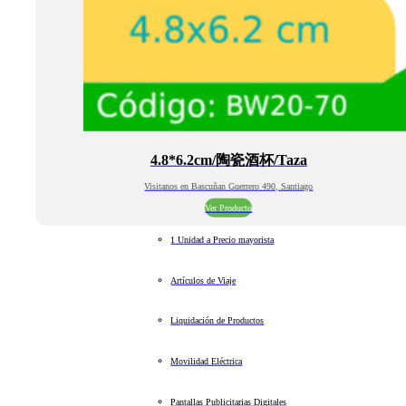
4.8*6.2cm/陶瓷酒杯/Taza
Visitanos en Bascuñan Guerrero 490, Santiago
Ver Producto
1 Unidad a Precio mayorista
Artículos de Viaje
Liquidación de Productos
Movilidad Eléctrica
Pantallas Publicitarias Digitales