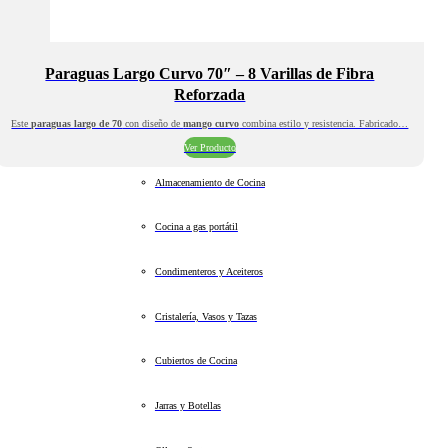
Paraguas Largo Curvo 70″ – 8 Varillas de Fibra
Reforzada
Este
paraguas largo de 70
con diseño de
mango curvo
combina estilo y resistencia. Fabricado…
Ver Producto
Almacenamiento de Cocina
Cocina a gas portátil
Condimenteros y Aceiteros
Cristalería, Vasos y Tazas
Cubiertos de Cocina
Jarras y Botellas