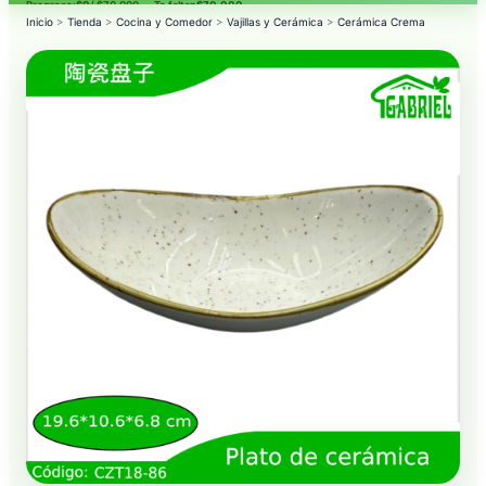
Progreso:
$0
/ $70.000 — Te faltan
$70.000
.
Inicio
>
Tienda
>
Cocina y Comedor
>
Vajillas y Cerámica
>
Cerámica Crema