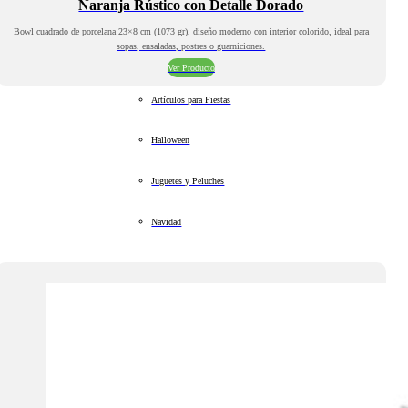
Naranja Rústico con Detalle Dorado
Bowl cuadrado de porcelana 23×8 cm (1073 gr), diseño moderno con interior colorido, ideal para
sopas, ensaladas, postres o guarniciones.
Ver Producto
Artículos para Fiestas
Halloween
Juguetes y Peluches
Navidad