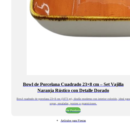
Bowl de Porcelana Cuadrado 23×8 cm – Set Vajilla
Naranja Rústico con Detalle Dorado
Bowl cuadrado de porcelana 23×8 cm (1073 gr), diseño moderno con interior colorido, ideal para
sopas, ensaladas, postres o guarniciones.
Ver Producto
Artículos para Fiestas