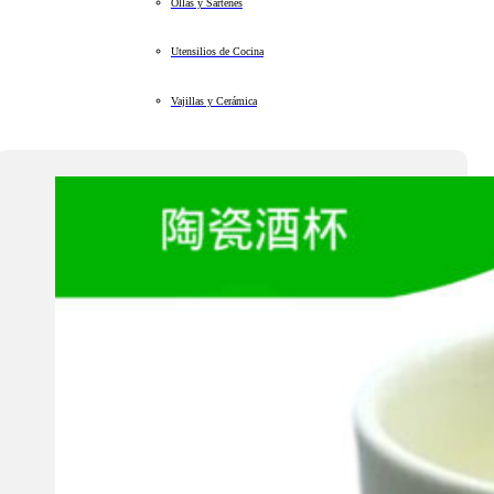
Ollas y Sartenes
Utensilios de Cocina
Vajillas y Cerámica