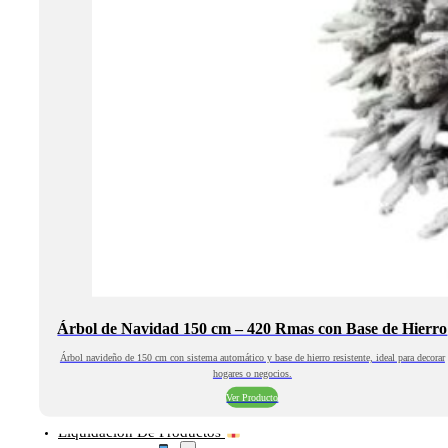
Árbol de Navidad 150 cm – 420 Rmas con Base de Hierro
Árbol navideño de 150 cm con sistema automático y base de hierro resistente, ideal para decorar
hogares o negocios.
Ver Producto
Liquidación De Productos