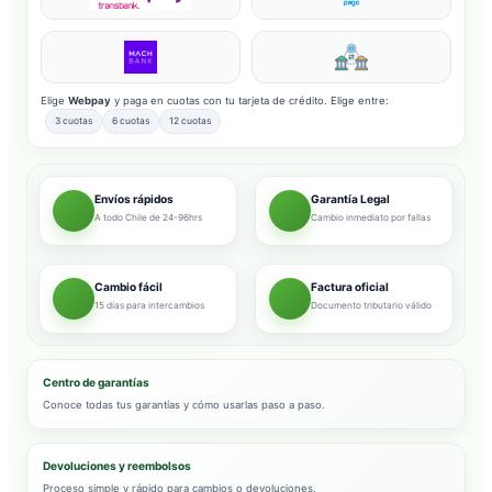
Elige
Webpay
y paga en cuotas con tu tarjeta de crédito. Elige entre:
3 cuotas
6 cuotas
12 cuotas
Envíos rápidos
Garantía Legal
A todo Chile de 24-96hrs
Cambio inmediato por fallas
Cambio fácil
Factura oficial
15 días para intercambios
Documento tributario válido
Centro de garantías
Conoce todas tus garantías y cómo usarlas paso a paso.
Devoluciones y reembolsos
Proceso simple y rápido para cambios o devoluciones.