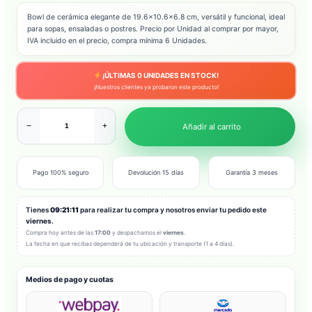
Bowl de cerámica elegante de 19.6×10.6×6.8 cm, versátil y funcional, ideal
para sopas, ensaladas o postres. Precio por Unidad al comprar por mayor,
IVA incluido en el precio, compra mínima 6 Unidades.
¡ÚLTIMAS
0
UNIDADES EN STOCK!
¡Nuestros clientes ya probaron este producto!
−
+
Añadir al carrito
Pago 100% seguro
Devolución 15 días
Garantía 3 meses
Tienes
09:21:09
para realizar tu compra y nosotros enviar tu pedido este
viernes
.
Compra hoy antes de las
17:00
y despachamos el
viernes
.
La fecha en que recibas dependerá de tu ubicación y transporte (1 a 4 días).
Medios de pago y cuotas