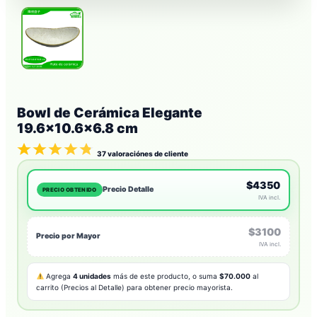
Bowl de Cerámica Elegante
19.6×10.6×6.8 cm
37
valoraciónes de cliente
$4350
Precio Detalle
PRECIO OBTENIDO
IVA incl.
$3100
Precio por Mayor
IVA incl.
Agrega
4 unidades
más de este producto, o suma
$70.000
al
carrito (Precios al Detalle) para obtener precio mayorista.