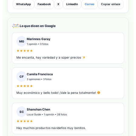
WhatsApp
Facebook
X
LinkedIn
Correo
Copiar enlace
Lo que dicen en Google
Marinnes Garay
MG
1 opinión • 0 fotos
★★★★★
Me encanta, hay variedad y a súper precios
Camila Francisca
CF
2 opiniones • 3 fotos
★★★★★
Muy económico y bello todo! ¡Vale la pena totalmente!
Shanshan Chen
SC
Local Guide • 1 opinión • 28 fotos
★★★★★
Hay muchos productos navideños muy bonitos.