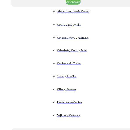
Ver Producto
Almacenamiento de Cocina
Cocina a gas portátil
Condimenteros y Aceiteros
Cristalería, Vasos y Tazas
Cubiertos de Cocina
Jarras y Botellas
Ollas y Sartenes
Utensilios de Cocina
Vajillas y Cerámica