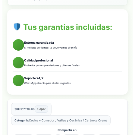
Tus garantías incluidas:
Entrega garantizada
Si no llega en tiempo, te devolvemos el envío
Calidad profesional
Probados por emprendedores y clientes finales
Soporte 24/7
WhatsApp directo para dudas urgentes
SKU:
CZT18-86
Copiar
Categoría:
Cocina y Comedor
/
Vajillas y Cerámica
/
Cerámica Crema
Compartir en: