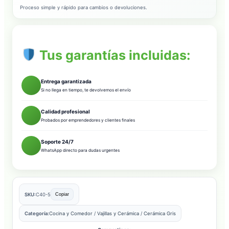
Proceso simple y rápido para cambios o devoluciones.
Tus garantías incluidas:
Entrega garantizada
Si no llega en tiempo, te devolvemos el envío
Calidad profesional
Probados por emprendedores y clientes finales
Soporte 24/7
WhatsApp directo para dudas urgentes
SKU:
C40-5
Copiar
Categoría:
Cocina y Comedor
/
Vajillas y Cerámica
/
Cerámica Gris