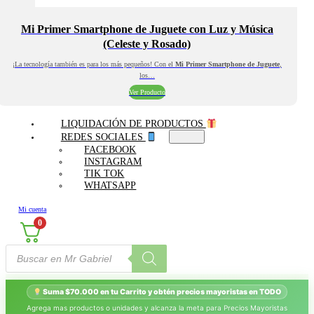
Mi Primer Smartphone de Juguete con Luz y Música
(Celeste y Rosado)
¡La tecnología también es para los más pequeños! Con el
Mi Primer Smartphone de Juguete
,
los…
Ver Producto
LIQUIDACIÓN DE PRODUCTOS
REDES SOCIALES
FACEBOOK
INSTAGRAM
TIK TOK
WHATSAPP
Mi cuenta
0
Búsqueda
de
productos
Suma $70.000 en tu Carrito y obtén precios mayoristas en TODO
Agrega mas productos o unidades y alcanza la meta para Precios Mayoristas