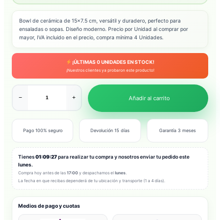
Bowl de cerámica de 15×7.5 cm, versátil y duradero, perfecto para
ensaladas o sopas. Diseño moderno. Precio por Unidad al comprar por
mayor, IVA incluido en el precio, compra mínima 4 Unidades.
¡ÚLTIMAS
0
UNIDADES EN STOCK!
¡Nuestros clientes ya probaron este producto!
−
+
Añadir al carrito
Pago 100% seguro
Devolución 15 días
Garantía 3 meses
Tienes
01:09:25
para realizar tu compra y nosotros enviar tu pedido este
lunes
.
Compra hoy antes de las
17:00
y despachamos el
lunes
.
La fecha en que recibas dependerá de tu ubicación y transporte (1 a 4 días).
Medios de pago y cuotas