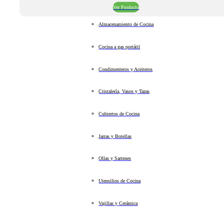
Ver Producto
Almacenamiento de Cocina
Cocina a gas portátil
Condimenteros y Aceiteros
Cristalería, Vasos y Tazas
Cubiertos de Cocina
Jarras y Botellas
Ollas y Sartenes
Utensilios de Cocina
Vajillas y Cerámica