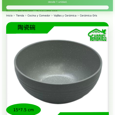
desde 1 unidad.
Progreso:
$0
/ $70.000 — Te faltan
$70.000
.
Inicio
>
Tienda
>
Cocina y Comedor
>
Vajillas y Cerámica
>
Cerámica Gris