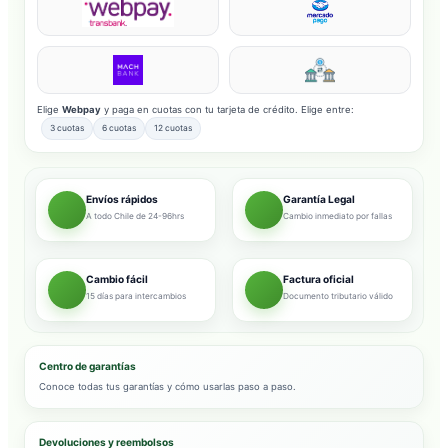
Elige
Webpay
y paga en cuotas con tu tarjeta de crédito. Elige entre:
3 cuotas
6 cuotas
12 cuotas
Envíos rápidos
Garantía Legal
A todo Chile de 24-96hrs
Cambio inmediato por fallas
Cambio fácil
Factura oficial
15 días para intercambios
Documento tributario válido
Centro de garantías
Conoce todas tus garantías y cómo usarlas paso a paso.
Devoluciones y reembolsos