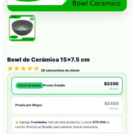
Bowl de Cerámica 15×7.5 cm
28
valoraciónes de cliente
$3350
Precio Detalle
PRECIO OBTENIDO
IVA incl.
$2400
Precio por Mayor
IVA incl.
Agrega
4 unidades
más de este producto, o suma
$70.000
al
carrito (Precios al Detalle) para obtener precio mayorista.