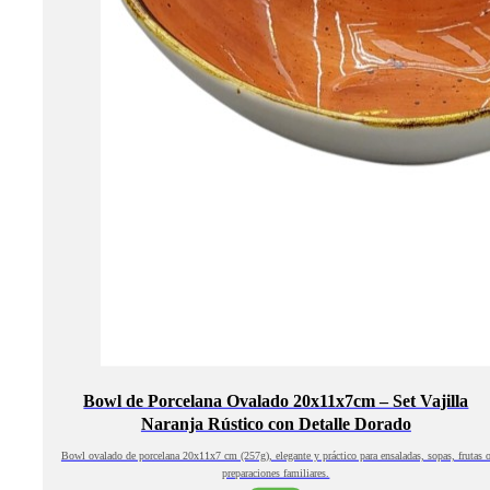
Bowl de Porcelana Ovalado 20x11x7cm – Set Vajilla
Naranja Rústico con Detalle Dorado
Bowl ovalado de porcelana 20x11x7 cm (257g), elegante y práctico para ensaladas, sopas, frutas 
preparaciones familiares.