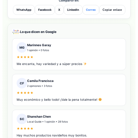
Compartir en:
WhatsApp
Facebook
X
LinkedIn
Correo
Copiar enlace
Lo que dicen en Google
Marinnes Garay
MG
1 opinión • 0 fotos
★★★★★
Me encanta, hay variedad y a súper precios
Camila Francisca
CF
2 opiniones • 3 fotos
★★★★★
Muy económico y bello todo! ¡Vale la pena totalmente!
Shanshan Chen
SC
Local Guide • 1 opinión • 28 fotos
★★★★★
Hay muchos productos navideños muy bonitos.