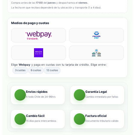
Compra antes de las
17:00
del
jueves
y despachamos el
viernes
.
La fecha en que recibas dependerá de tu ubicación y transporte (1 a 4 días).
Medios de pago y cuotas
Elige
Webpay
y paga en cuotas con tu tarjeta de crédito. Elige entre:
3 cuotas
6 cuotas
12 cuotas
Envíos rápidos
Garantía Legal
A todo Chile de 24-96hrs
Cambio inmediato por fallas
Cambio fácil
Factura oficial
15 días para intercambios
Documento tributario válido