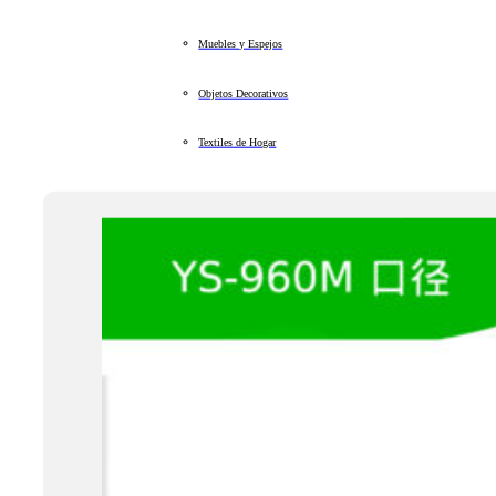
Muebles y Espejos
Objetos Decorativos
Textiles de Hogar