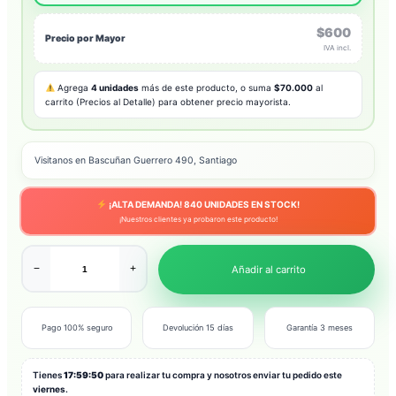
$600
Precio por Mayor
IVA incl.
Agrega
4 unidades
más de este producto, o suma
$70.000
al
carrito (Precios al Detalle) para obtener precio mayorista.
Visitanos en Bascuñan Guerrero 490, Santiago
¡ALTA DEMANDA!
840
UNIDADES EN STOCK!
¡Nuestros clientes ya probaron este producto!
−
+
Añadir al carrito
Pago 100% seguro
Devolución 15 días
Garantía 3 meses
Tienes
17:59:48
para realizar tu compra y nosotros enviar tu pedido este
viernes
.