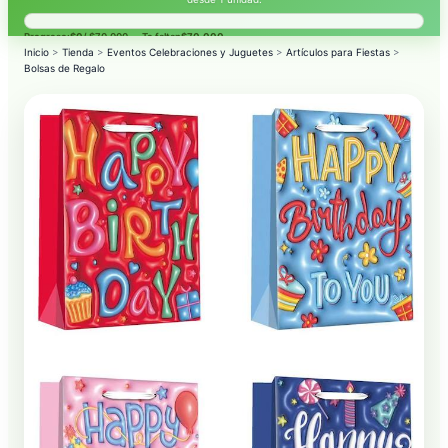
Progreso:
$0
/ $70.000 — Te faltan
$70.000
.
Inicio
>
Tienda
>
Eventos Celebraciones y Juguetes
>
Artículos para Fiestas
>
Bolsas de Regalo