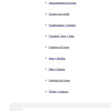
Almacenamiento de Cocina
Cocina a gas portátil
Condimenteros y Aceiteros
Cristalería, Vasos y Tazas
Cubiertos de Cocina
Jarras y Botellas
Ollas y Sartenes
Utensilios de Cocina
Vajillas y Cerámica