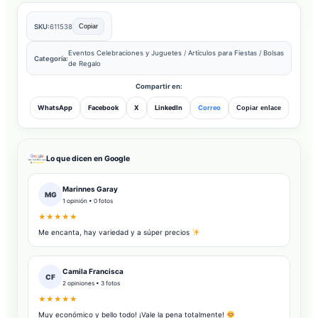
SKU:
611538
Copiar
Eventos Celebraciones y Juguetes
/
Artículos para Fiestas
/
Bolsas
Categoría:
de Regalo
Compartir en:
WhatsApp
Facebook
X
LinkedIn
Correo
Copiar enlace
Lo que dicen en Google
Marinnes Garay
MG
1 opinión • 0 fotos
★★★★★
Me encanta, hay variedad y a súper precios
Camila Francisca
CF
2 opiniones • 3 fotos
★★★★★
Muy económico y bello todo! ¡Vale la pena totalmente!