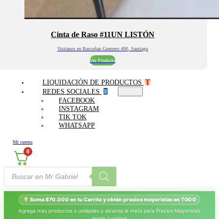
Cinta de Raso #11UN LISTÓN
Visitanos en Bascuñan Guerrero 490, Santiago
Ver Producto
LIQUIDACIÓN DE PRODUCTOS
REDES SOCIALES
FACEBOOK
INSTAGRAM
TIK TOK
WHATSAPP
Mi cuenta
0
Búsqueda
de
productos
Suma $70.000 en tu Carrito y obtén precios mayoristas en TODO
Agrega mas productos o unidades y alcanza la meta para Precios Mayoristas
desde 1 unidad.