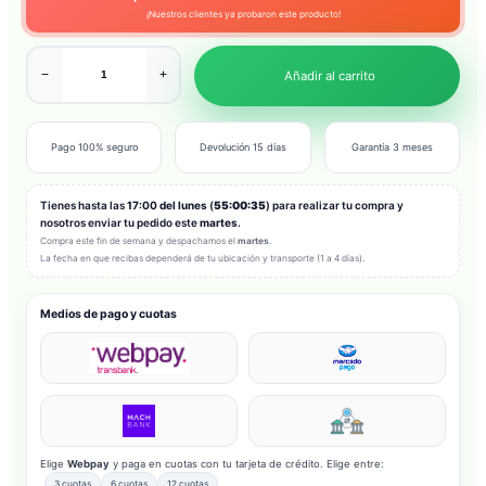
¡Nuestros clientes ya probaron este producto!
−
+
Añadir al carrito
Pago 100% seguro
Devolución 15 días
Garantía 3 meses
Tienes hasta las
17:00 del lunes
(
55:00:33
) para realizar tu compra y
nosotros enviar tu pedido este
martes
.
Compra este fin de semana y despachamos el
martes
.
La fecha en que recibas dependerá de tu ubicación y transporte (1 a 4 días).
Medios de pago y cuotas
Elige
Webpay
y paga en cuotas con tu tarjeta de crédito. Elige entre:
3 cuotas
6 cuotas
12 cuotas