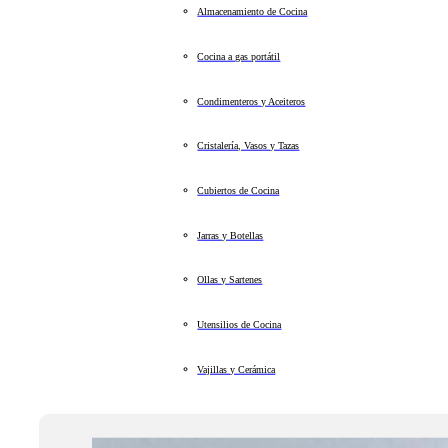
Almacenamiento de Cocina
Cocina a gas portátil
Condimenteros y Aceiteros
Cristalería, Vasos y Tazas
Cubiertos de Cocina
Jarras y Botellas
Ollas y Sartenes
Utensilios de Cocina
Vajillas y Cerámica