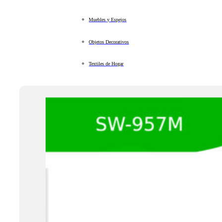
Muebles y Espejos
Objetos Decorativos
Textiles de Hogar