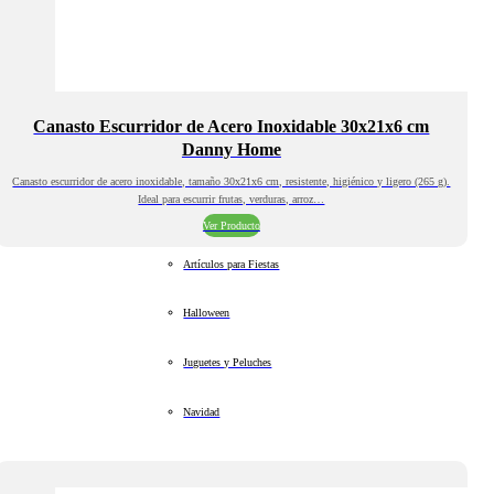
Canasto Escurridor de Acero Inoxidable 30x21x6 cm
Danny Home
Canasto escurridor de acero inoxidable, tamaño 30x21x6 cm, resistente, higiénico y ligero (265 g).
Ideal para escurrir frutas, verduras, arroz…
Ver Producto
Artículos para Fiestas
Halloween
Juguetes y Peluches
Navidad