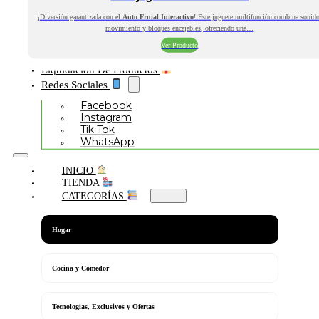
¡Diversión garantizada con el
Auto Frutal Interactivo
! Este juguete multifunción combina sonido
movimiento y bloques encajables, ofreciendo una…
Ver Producto
Liquidación De Productos
Redes Sociales
Facebook
Instagram
Tik Tok
WhatsApp
INICIO
TIENDA
CATEGORÍAS
Hogar
Cocina y Comedor
Tecnologias, Exclusivos y Ofertas