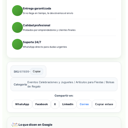
Entrega garantizada
Si no llega en tiempo, te devolvemos el envío
Calidad profesional
Probados por emprendedores y clientes finales
Soporte 24/7
WhatsApp directo para dudas urgentes
SKU:
611699-
Copiar
Eventos Celebraciones y Juguetes
/
Artículos para Fiestas
/
Bolsas
Categoría:
de Regalo
Compartir en:
WhatsApp
Facebook
X
LinkedIn
Correo
Copiar enlace
Lo que dicen en Google