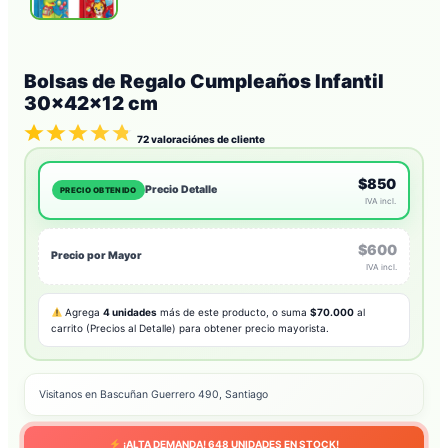
Bolsas de Regalo Cumpleaños Infantil
30x42x12 cm
72
valoraciónes de cliente
$850
Precio Detalle
PRECIO OBTENIDO
IVA incl.
$600
Precio por Mayor
IVA incl.
Agrega
4 unidades
más de este producto, o suma
$70.000
al
carrito (Precios al Detalle) para obtener precio mayorista.
Visitanos en Bascuñan Guerrero 490, Santiago
¡ALTA DEMANDA!
648
UNIDADES EN STOCK!