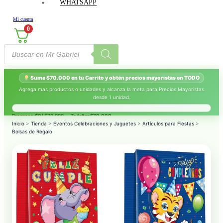
WHATSAPP
Mi cuenta
0
Búsqueda
de
productos
Suma $70.000 en tu Carrito y obtén precios mayoristas en TODO
Agrega mas productos o unidades y alcanza la meta para Precios Mayoristas
desde 1 unidad.
Progreso:
$0
/ $70.000 — Te faltan
$70.000
.
Inicio
>
Tienda
>
Eventos Celebraciones y Juguetes
>
Artículos para Fiestas
>
Bolsas de Regalo