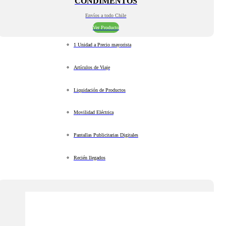
CONDIMENTOS
Envíos a todo Chile
Ver Producto
1 Unidad a Precio mayorista
Artículos de Viaje
Liquidación de Productos
Movilidad Eléctrica
Pantallas Publicitarias Digitales
Recién llegados