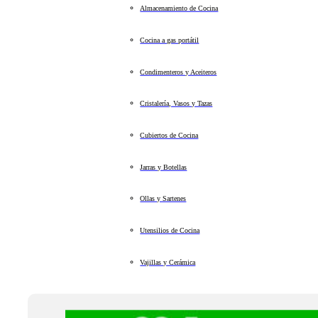
Almacenamiento de Cocina
Cocina a gas portátil
Condimenteros y Aceiteros
Cristalería, Vasos y Tazas
Cubiertos de Cocina
Jarras y Botellas
Ollas y Sartenes
Utensilios de Cocina
Vajillas y Cerámica