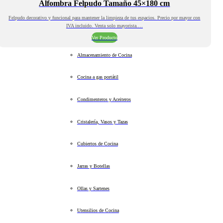
Alfombra Felpudo Tamaño 45×180 cm
Felpudo decorativo y funcional para mantener la limpieza de tus espacios. Precio por mayor con
IVA incluido. Venta solo mayorista.…
Ver Producto
Almacenamiento de Cocina
Cocina a gas portátil
Condimenteros y Aceiteros
Cristalería, Vasos y Tazas
Cubiertos de Cocina
Jarras y Botellas
Ollas y Sartenes
Utensilios de Cocina