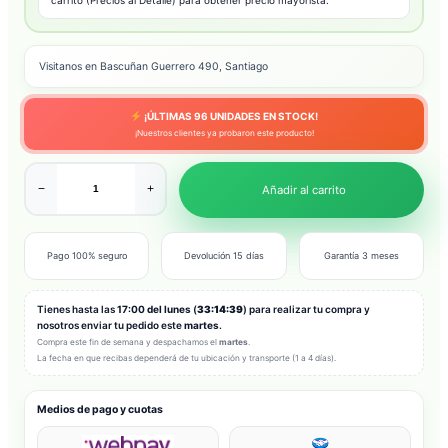
Visitanos en Bascuñan Guerrero 490, Santiago
¡ÚLTIMAS
96
UNIDADES EN STOCK!
¡Nuestros clientes ya probaron este producto!
−
+
Añadir al carrito
Pago 100% seguro
Devolución 15 días
Garantía 3 meses
Tienes hasta las
17:00 del lunes
(
33:14:37
) para realizar tu compra y
nosotros enviar tu pedido este
martes
.
Compra este fin de semana y despachamos el
martes
.
La fecha en que recibas dependerá de tu ubicación y transporte (1 a 4 días).
Medios de pago y cuotas