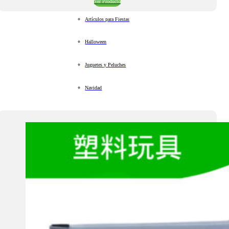
Ver Producto
Artículos para Fiestas
Halloween
Juguetes y Peluches
Navidad