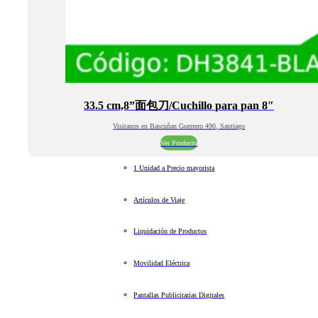
33.5 cm,8”面包刀/Cuchillo para pan 8″
Visitanos en Bascuñan Guerrero 490, Santiago
Ver Producto
1 Unidad a Precio mayorista
Artículos de Viaje
Liquidación de Productos
Movilidad Eléctrica
Pantallas Publicitarias Digitales