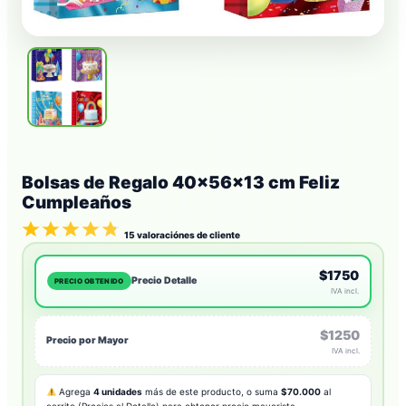
Bolsas de Regalo 40x56x13 cm Feliz
Cumpleaños
15
valoraciónes de cliente
$1750
Precio Detalle
PRECIO OBTENIDO
IVA incl.
$1250
Precio por Mayor
IVA incl.
Agrega
4 unidades
más de este producto, o suma
$70.000
al
carrito (Precios al Detalle) para obtener precio mayorista.