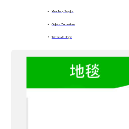
Muebles y Espejos
Objetos Decorativos
Textiles de Hogar