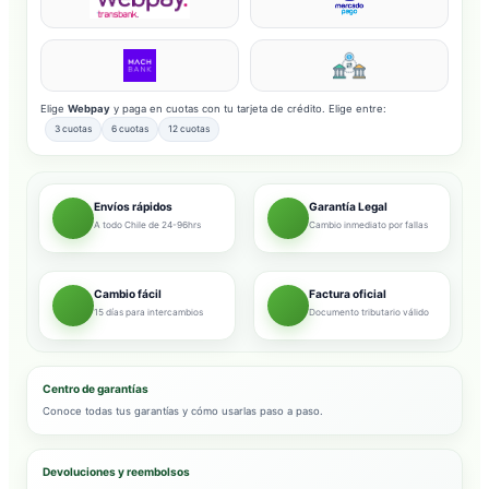
Elige
Webpay
y paga en cuotas con tu tarjeta de crédito. Elige entre:
3 cuotas
6 cuotas
12 cuotas
Envíos rápidos
Garantía Legal
A todo Chile de 24-96hrs
Cambio inmediato por fallas
Cambio fácil
Factura oficial
15 días para intercambios
Documento tributario válido
Centro de garantías
Conoce todas tus garantías y cómo usarlas paso a paso.
Devoluciones y reembolsos