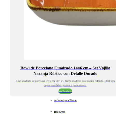
Bowl de Porcelana Cuadrado 14×6 cm – Set Vajilla
Naranja Rústico con Detalle Dorado
Bowl cuadrado de porcelana 14×6 cm (374 g), diseño moderno con interior colorido, ideal para
sopas, ensaladas, postres o guarniciones.
Ver Producto
Artículos para Fiestas
Halloween