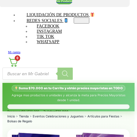
Ver Producto
LIQUIDACIÓN DE PRODUCTOS
REDES SOCIALES
FACEBOOK
INSTAGRAM
TIK TOK
WHATSAPP
Mi cuenta
0
Búsqueda
de
productos
Suma $70.000 en tu Carrito y obtén precios mayoristas en TODO
Agrega mas productos o unidades y alcanza la meta para Precios Mayoristas
desde 1 unidad.
Progreso:
$0
/ $70.000 — Te faltan
$70.000
.
Inicio
>
Tienda
>
Eventos Celebraciones y Juguetes
>
Artículos para Fiestas
>
Bolsas de Regalo