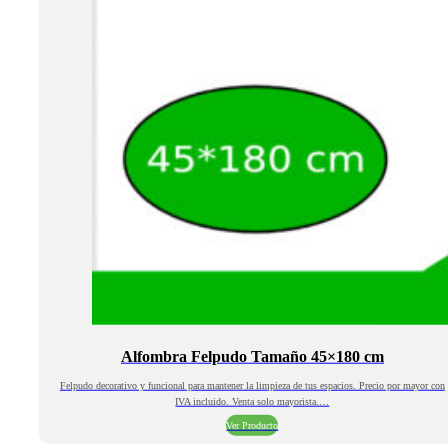
Alfombra Felpudo Tamaño 45×180 cm
Felpudo decorativo y funcional para mantener la limpieza de tus espacios. Precio por mayor con
IVA incluido. Venta solo mayorista.…
Ver Producto