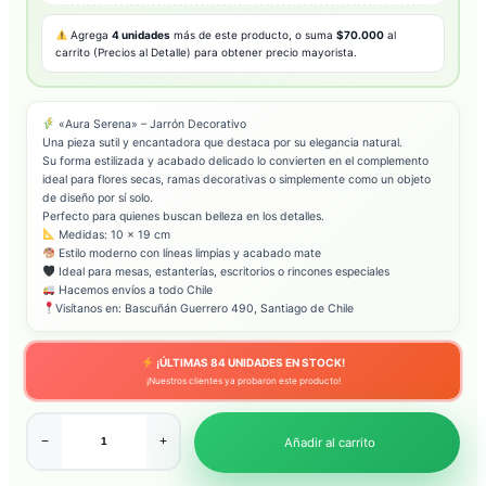
Agrega
4 unidades
más de este producto, o suma
$70.000
al
carrito (Precios al Detalle) para obtener precio mayorista.
«Aura Serena» – Jarrón Decorativo
Una pieza sutil y encantadora que destaca por su elegancia natural.
Su forma estilizada y acabado delicado lo convierten en el complemento
ideal para flores secas, ramas decorativas o simplemente como un objeto
de diseño por sí solo.
Perfecto para quienes buscan belleza en los detalles.
Medidas: 10 x 19 cm
Estilo moderno con líneas limpias y acabado mate
Ideal para mesas, estanterías, escritorios o rincones especiales
Hacemos envíos a todo Chile
Visítanos en: Bascuñán Guerrero 490, Santiago de Chile
¡ÚLTIMAS
84
UNIDADES EN STOCK!
¡Nuestros clientes ya probaron este producto!
−
+
Añadir al carrito