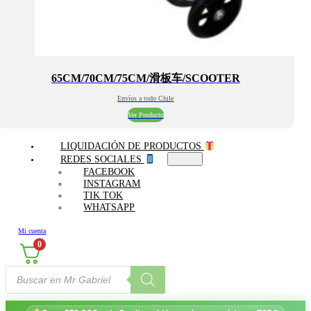
65CM/70CM/75CM/滑板车/SCOOTER
Envíos a todo Chile
Ver Producto
LIQUIDACIÓN DE PRODUCTOS
REDES SOCIALES
FACEBOOK
INSTAGRAM
TIK TOK
WHATSAPP
Mi cuenta
0
Búsqueda
de
productos