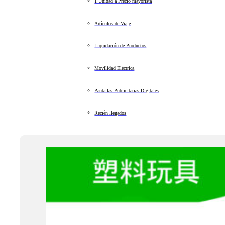
1 Unidad a Precio mayorista
Artículos de Viaje
Liquidación de Productos
Movilidad Eléctrica
Pantallas Publicitarias Digitales
Recién llegados