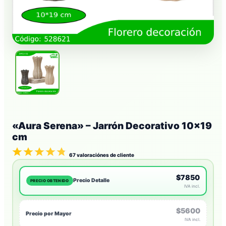
«Aura Serena» – Jarrón Decorativo 10×19
cm
67
valoraciónes de cliente
$7850
Precio Detalle
PRECIO OBTENIDO
IVA incl.
$5600
Precio por Mayor
IVA incl.