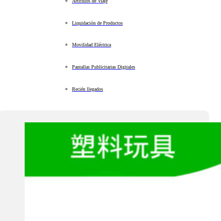
Artículos de Viaje
Liquidación de Productos
Movilidad Eléctrica
Pantallas Publicitarias Digitales
Recién llegados