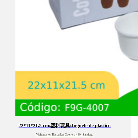
22*11*21.5 cm/塑料玩具/Juguete de plástico
Visitanos en Bascuñan Guerrero 490, Santiago