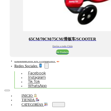
65CM/70CM/75CM/滑板车/SCOOTER
Envíos a todo Chile
Ver Producto
Liquidación De Productos
Redes Sociales
Facebook
Instagram
Tik Tok
WhatsApp
INICIO
TIENDA
CATEGORÍAS