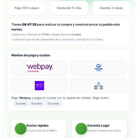
Pago 100% seguro
Devolución 15 días
Garantía 3 meses
Tienes
08:47:36
para realizar tu compra y nosotros enviar tu pedido este
martes
.
Compra hoy antes de las
17:00
y despachamos el
martes
.
La fecha en que recibas dependerá de tu ubicación y transporte (1 a 4 días).
Medios de pago y cuotas
Elige
Webpay
y paga en cuotas con tu tarjeta de crédito. Elige entre:
3 cuotas
6 cuotas
12 cuotas
Envíos rápidos
Garantía Legal
A todo Chile de 24-96hrs
Cambio inmediato por fallas