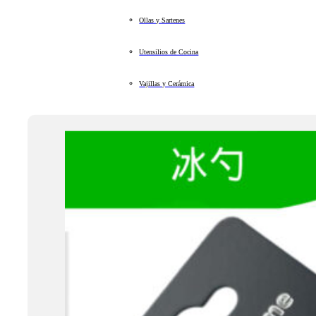
Ollas y Sartenes
Utensilios de Cocina
Vajillas y Cerámica