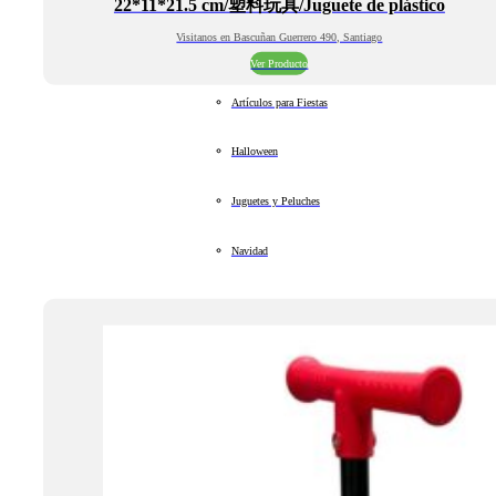
22*11*21.5 cm/塑料玩具/Juguete de plástico
Visitanos en Bascuñan Guerrero 490, Santiago
Ver Producto
Artículos para Fiestas
Halloween
Juguetes y Peluches
Navidad