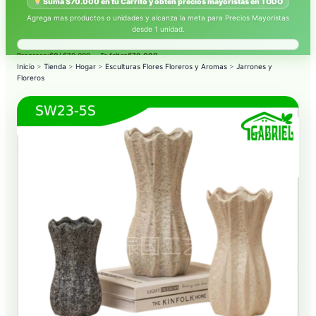
Suma $70.000 en tu Carrito y obtén precios mayoristas en TODO
Agrega mas productos o unidades y alcanza la meta para Precios Mayoristas
desde 1 unidad.
Progreso:
$0
/ $70.000 — Te faltan
$70.000
.
Inicio
>
Tienda
>
Hogar
>
Esculturas Flores Floreros y Aromas
>
Jarrones y
Floreros