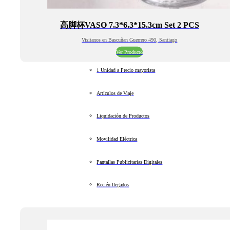
高脚杯VASO 7.3*6.3*15.3cm Set 2 PCS
Visitanos en Bascuñan Guerrero 490, Santiago
Ver Producto
1 Unidad a Precio mayorista
Artículos de Viaje
Liquidación de Productos
Movilidad Eléctrica
Pantallas Publicitarias Digitales
Recién llegados