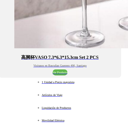
高脚杯VASO 7.3*6.3*15.3cm Set 2 PCS
Visitanos en Bascuñan Guerrero 490, Santiago
Ver Producto
1 Unidad a Precio mayorista
Artículos de Viaje
Liquidación de Productos
Movilidad Eléctrica