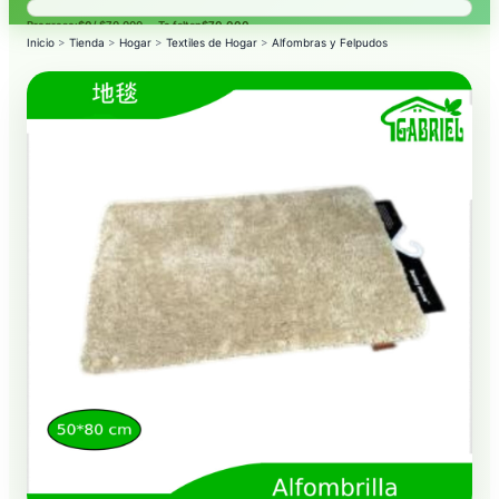
Progreso:
$0
/ $70.000 — Te faltan
$70.000
.
Inicio
>
Tienda
>
Hogar
>
Textiles de Hogar
>
Alfombras y Felpudos