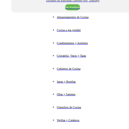
Visitanos en Bascuñan Guerrero 490, Santiago
Ver Producto
Almacenamiento de Cocina
Cocina a gas portátil
Condimenteros y Aceiteros
Cristalería, Vasos y Tazas
Cubiertos de Cocina
Jarras y Botellas
Ollas y Sartenes
Utensilios de Cocina
Vajillas y Cerámica