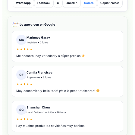
WhatsApp
Facebook
X
LinkedIn
Correo
Copiar enlace
Lo que dicen en Google
Marinnes Garay
MG
1 opinión • 0 fotos
★★★★★
Me encanta, hay variedad y a súper precios
Camila Francisca
CF
2 opiniones • 3 fotos
★★★★★
Muy económico y bello todo! ¡Vale la pena totalmente!
Shanshan Chen
SC
Local Guide • 1 opinión • 28 fotos
★★★★★
Hay muchos productos navideños muy bonitos.