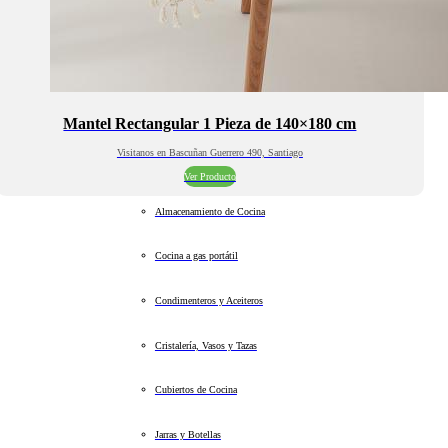
Mantel Rectangular 1 Pieza de 140×180 cm
Visitanos en Bascuñan Guerrero 490, Santiago
Ver Producto
Almacenamiento de Cocina
Cocina a gas portátil
Condimenteros y Aceiteros
Cristalería, Vasos y Tazas
Cubiertos de Cocina
Jarras y Botellas