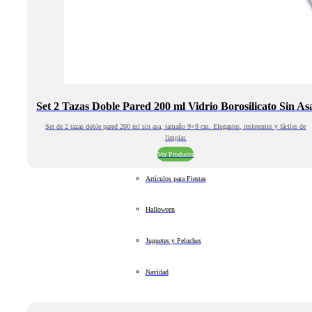
Set 2 Tazas Doble Pared 200 ml Vidrio Borosilicato Sin As
Set de 2 tazas doble pared 200 ml sin asa, tamaño 9×9 cm. Elegantes, resistentes y fáciles de
limpiar.
Ver Producto
Artículos para Fiestas
Halloween
Juguetes y Peluches
Navidad