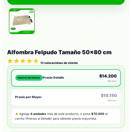
Alfombra Felpudo Tamaño 50×80 cm
12
valoraciónes de cliente
$14.200
Precio Detalle
PRECIO OBTENIDO
IVA incl.
$10.150
Precio por Mayor
IVA incl.
Agrega
4 unidades
más de este producto, o suma
$70.000
al
carrito (Precios al Detalle) para obtener precio mayorista.