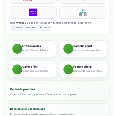
Elige
Webpay
y paga en cuotas con tu tarjeta de crédito. Elige entre:
3 cuotas
6 cuotas
12 cuotas
Envíos rápidos
Garantía Legal
A todo Chile de 24-96hrs
Cambio inmediato por fallas
Cambio fácil
Factura oficial
15 días para intercambios
Documento tributario válido
Centro de garantías
Conoce todas tus garantías y cómo usarlas paso a paso.
Devoluciones y reembolsos
Proceso simple y rápido para cambios o devoluciones.