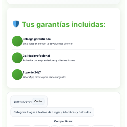
Tus garantías incluidas:
Entrega garantizada
Si no llega en tiempo, te devolvemos el envío
Calidad profesional
Probados por emprendedores y clientes finales
Soporte 24/7
WhatsApp directo para dudas urgentes
SKU:
RM06-04
Copiar
Categoría:
Hogar
/
Textiles de Hogar
/
Alfombras y Felpudos
Compartir en: