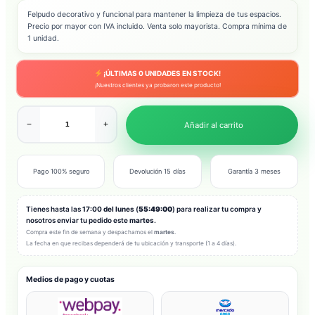
Felpudo decorativo y funcional para mantener la limpieza de tus espacios.
Precio por mayor con IVA incluido. Venta solo mayorista. Compra mínima de
1 unidad.
¡ÚLTIMAS
0
UNIDADES EN STOCK!
¡Nuestros clientes ya probaron este producto!
−
+
Añadir al carrito
Pago 100% seguro
Devolución 15 días
Garantía 3 meses
Tienes hasta las
17:00 del lunes
(
55:48:58
) para realizar tu compra y
nosotros enviar tu pedido este
martes
.
Compra este fin de semana y despachamos el
martes
.
La fecha en que recibas dependerá de tu ubicación y transporte (1 a 4 días).
Medios de pago y cuotas