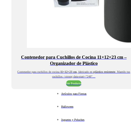
Contenedor para Cuchillos de Cocina 11×12×23 cm –
Organizador de Plástico
Contenedor para cuchillos de cocina
11×12×23 cm
, fabricado en
plástico resistente
. Mantén tus
cuchillos <strong data-start="248"…
Ver Producto
Artículos para Fiestas
Halloween
Juguetes y Peluches