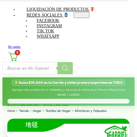
LIQUIDACIÓN DE PRODUCTOS
REDES SOCIALES
FACEBOOK
INSTAGRAM
TIK TOK
WHATSAPP
Mi cuenta
0
Búsqueda
de
productos
Suma $70.000 en tu Carrito y obtén precios mayoristas en TODO
Agrega mas productos o unidades y alcanza la meta para Precios Mayoristas
desde 1 unidad.
Progreso:
$0
/ $70.000 — Te faltan
$70.000
.
Inicio
>
Tienda
>
Hogar
>
Textiles de Hogar
>
Alfombras y Felpudos