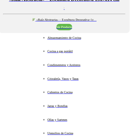
:
«Raíz Abstracta» – Escultura Decorativa
<br…
Ver Producto
Almacenamiento de Cocina
Cocina a gas portátil
Condimenteros y Aceiteros
Cristalería, Vasos y Tazas
Cubiertos de Cocina
Jarras y Botellas
Ollas y Sartenes
Utensilios de Cocina