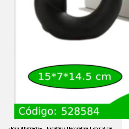
«Raíz Abstracta» – Escultura Decorativa 15x7x14 cm