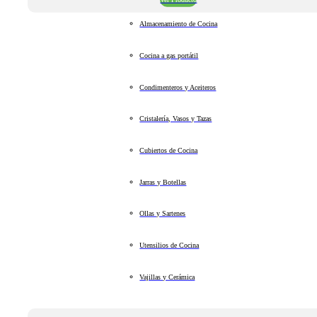
Almacenamiento de Cocina
Cocina a gas portátil
Condimenteros y Aceiteros
Cristalería, Vasos y Tazas
Cubiertos de Cocina
Jarras y Botellas
Ollas y Sartenes
Utensilios de Cocina
Vajillas y Cerámica