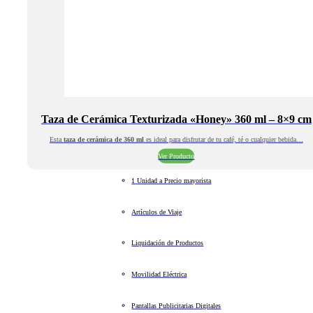
Taza de Cerámica Texturizada «Honey» 360 ml – 8×9 cm
Esta
taza de cerámica de 360 ml
es ideal para disfrutar de tu café, té o cualquier bebida…
Ver Producto
1 Unidad a Precio mayorista
Artículos de Viaje
Liquidación de Productos
Movilidad Eléctrica
Pantallas Publicitarias Digitales