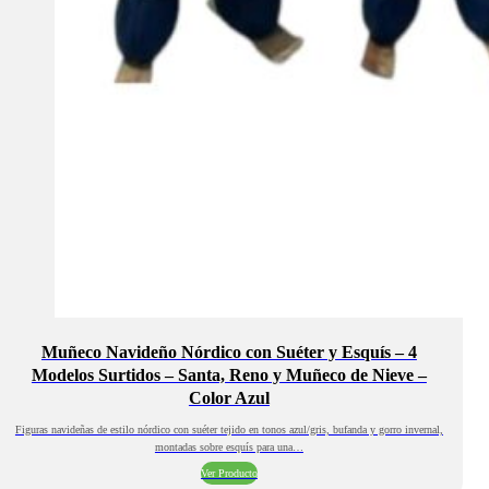
Muñeco Navideño Nórdico con Suéter y Esquís – 4
Modelos Surtidos – Santa, Reno y Muñeco de Nieve –
Color Azul
Figuras navideñas de estilo nórdico con suéter tejido en tonos azul/gris, bufanda y gorro invernal,
montadas sobre esquís para una…
Ver Producto