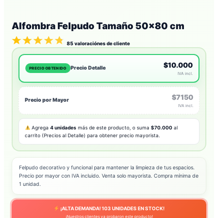
Alfombra Felpudo Tamaño 50×80 cm
85
valoraciónes de cliente
$10.000
Precio Detalle
PRECIO OBTENIDO
IVA incl.
$7150
Precio por Mayor
IVA incl.
Agrega
4 unidades
más de este producto, o suma
$70.000
al
carrito (Precios al Detalle) para obtener precio mayorista.
Felpudo decorativo y funcional para mantener la limpieza de tus espacios.
Precio por mayor con IVA incluido. Venta solo mayorista. Compra mínima de
1 unidad.
¡ALTA DEMANDA!
103
UNIDADES EN STOCK!
¡Nuestros clientes ya probaron este producto!