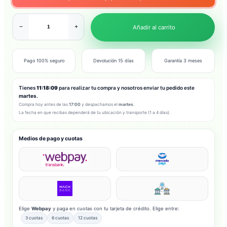
−
+
Añadir al carrito
Pago 100% seguro
Devolución 15 días
Garantía 3 meses
Tienes
11:18:07
para realizar tu compra y nosotros enviar tu pedido este
martes
.
Compra hoy antes de las
17:00
y despachamos el
martes
.
La fecha en que recibas dependerá de tu ubicación y transporte (1 a 4 días).
Medios de pago y cuotas
Elige
Webpay
y paga en cuotas con tu tarjeta de crédito. Elige entre:
3 cuotas
6 cuotas
12 cuotas