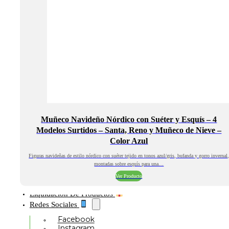
Muñeco Navideño Nórdico con Suéter y Esquís – 4
Modelos Surtidos – Santa, Reno y Muñeco de Nieve –
Color Azul
Figuras navideñas de estilo nórdico con suéter tejido en tonos azul/gris, bufanda y gorro invernal
montadas sobre esquís para una…
Ver Producto
Liquidación De Productos
Redes Sociales
Facebook
Instagram