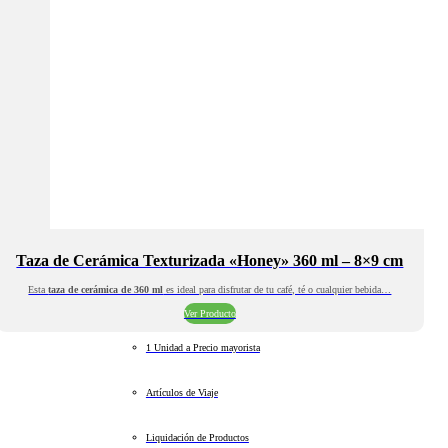
Taza de Cerámica Texturizada «Honey» 360 ml – 8×9 cm
Esta
taza de cerámica de 360 ml
es ideal para disfrutar de tu café, té o cualquier bebida…
Ver Producto
1 Unidad a Precio mayorista
Artículos de Viaje
Liquidación de Productos