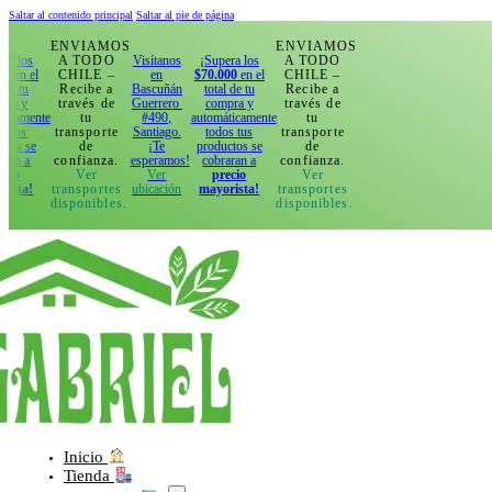
Saltar al contenido principal
Saltar al pie de página
ENVIAMOS
ENVIAMOS
A TODO
Visítanos
¡Supera los
A TODO
CHILE –
en
$70.000
en el
CHILE –
Recibe a
Bascuñán
total de tu
Recibe a
través de
Guerrero
compra y
través de
e
tu
#490,
automáticamente
tu
transporte
Santiago.
todos tus
transporte
de
¡Te
productos se
de
confianza.
esperamos!
cobraran a
confianza.
Ver
Ver
precio
Ver
transportes
ubicación
mayorista!
transportes
disponibles.
disponibles.
Inicio
Tienda