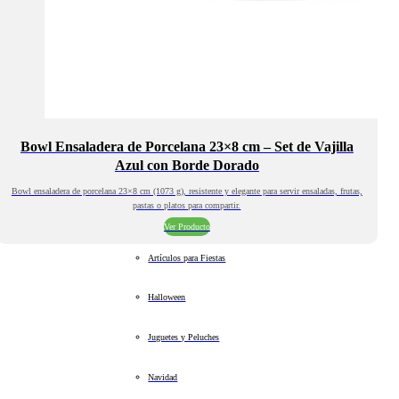
Bowl Ensaladera de Porcelana 23×8 cm – Set de Vajilla
Azul con Borde Dorado
Bowl ensaladera de porcelana 23×8 cm (1073 g), resistente y elegante para servir ensaladas, frutas,
pastas o platos para compartir.
Ver Producto
Artículos para Fiestas
Halloween
Juguetes y Peluches
Navidad