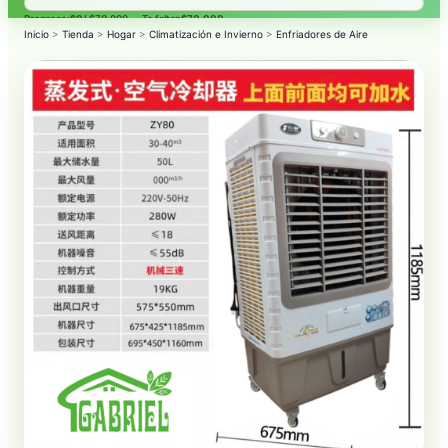
Progreso:
$0
/ $70.000 — Te faltan
$70.000
.
Inicio
>
Tienda
>
Hogar
>
Climatización e Invierno
>
Enfriadores de Aire