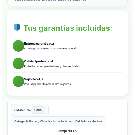
Tus garantías incluidas:
Entrega garantizada
Si no llega en tiempo, te devolvemos el envío
Calidad profesional
Probados por emprendedores y clientes finales
Soporte 24/7
WhatsApp directo para dudas urgentes
SKU:
570262
Copiar
Categoría:
Hogar
/
Climatización e Invierno
/
Enfriadores de Aire
Compartir en: