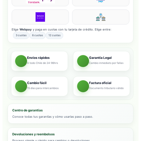
Elige
Webpay
y paga en cuotas con tu tarjeta de crédito. Elige entre:
3 cuotas
6 cuotas
12 cuotas
Envíos rápidos
Garantía Legal
A todo Chile de 24-96hrs
Cambio inmediato por fallas
Cambio fácil
Factura oficial
15 días para intercambios
Documento tributario válido
Centro de garantías
Conoce todas tus garantías y cómo usarlas paso a paso.
Devoluciones y reembolsos
Proceso simple y rápido para cambios o devoluciones.