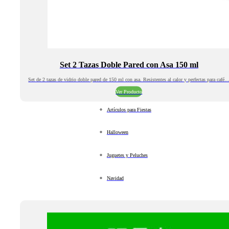
Set 2 Tazas Doble Pared con Asa 150 ml
Set de 2 tazas de vidrio doble pared de 150 ml con asa. Resistentes al calor y perfectas para café
Ver Producto
Artículos para Fiestas
Halloween
Juguetes y Peluches
Navidad