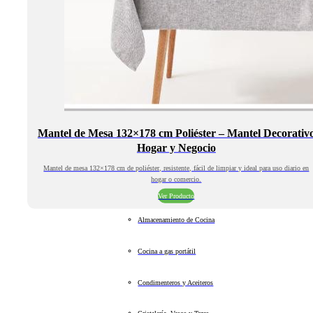
Mantel de Mesa 132×178 cm Poliéster – Mantel Decorativ
Hogar y Negocio
Mantel de mesa 132×178 cm de poliéster, resistente, fácil de limpiar y ideal para uso diario en
hogar o comercio.
Ver Producto
Almacenamiento de Cocina
Cocina a gas portátil
Condimenteros y Aceiteros