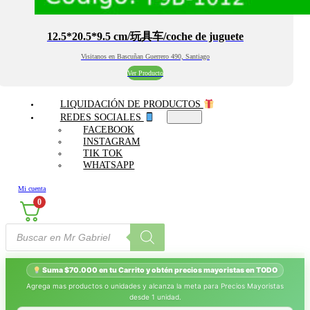
12.5*20.5*9.5 cm/玩具车/coche de juguete
Visitanos en Bascuñan Guerrero 490, Santiago
Ver Producto
LIQUIDACIÓN DE PRODUCTOS
REDES SOCIALES
FACEBOOK
INSTAGRAM
TIK TOK
WHATSAPP
Mi cuenta
0
Búsqueda
de
productos
Suma $70.000 en tu Carrito y obtén precios mayoristas en TODO
Agrega mas productos o unidades y alcanza la meta para Precios Mayoristas
desde 1 unidad.