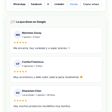
WhatsApp
Facebook
X
LinkedIn
Correo
Copiar enlace
Lo que dicen en Google
Marinnes Garay
MG
1 opinión • 0 fotos
★★★★★
Me encanta, hay variedad y a súper precios
Camila Francisca
CF
2 opiniones • 3 fotos
★★★★★
Muy económico y bello todo! ¡Vale la pena totalmente!
Shanshan Chen
SC
Local Guide • 1 opinión • 28 fotos
★★★★★
Hay muchos productos navideños muy bonitos.