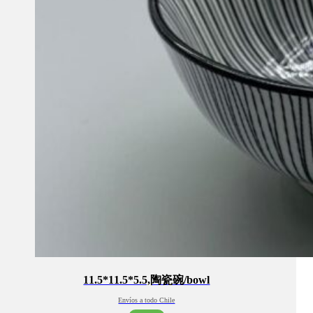
11.5*11.5*5.5,陶瓷碗/bowl
Envíos a todo Chile