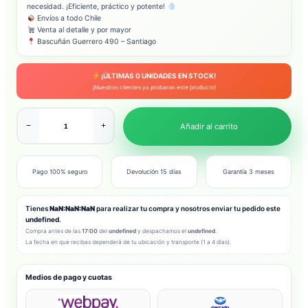
necesidad. ¡Eficiente, práctico y potente!
Envíos a todo Chile
Venta al detalle y por mayor
Bascuñán Guerrero 490 – Santiago
¡ÚLTIMAS
0
UNIDADES EN STOCK!
¡Nuestros clientes ya probaron este producto!
−
+
Añadir al carrito
Pago 100% seguro
Devolución 15 días
Garantía 3 meses
Tienes
NaN:NaN:NaN
para realizar tu compra y nosotros enviar tu pedido este
undefined
.
Compra antes de las
17:00
del
undefined
y despachamos el
undefined
.
La fecha en que recibas dependerá de tu ubicación y transporte (1 a 4 días).
Medios de pago y cuotas