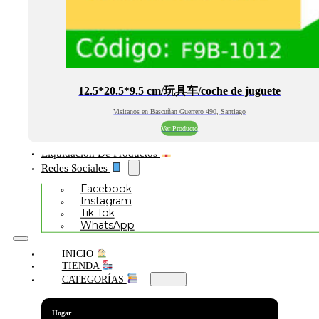
12.5*20.5*9.5 cm/玩具车/coche de juguete
Visitanos en Bascuñan Guerrero 490, Santiago
Ver Producto
Liquidación De Productos
Redes Sociales
Facebook
Instagram
Tik Tok
WhatsApp
INICIO
TIENDA
CATEGORÍAS
Hogar