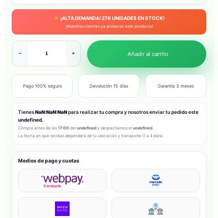
¡ALTA DEMANDA!
276
UNIDADES EN STOCK!
¡Nuestros clientes ya probaron este producto!
−
+
Añadir al carrito
Pago 100% seguro
Devolución 15 días
Garantía 3 meses
Tienes
NaN:NaN:NaN
para realizar tu compra y nosotros enviar tu pedido este
undefined
.
Compra antes de las
17:00
del
undefined
y despachamos el
undefined
.
La fecha en que recibas dependerá de tu ubicación y transporte (1 a 4 días).
Medios de pago y cuotas