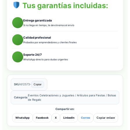
Tus garantías incluidas:
Entrega garantizada
Si no llega en tiempo, te devolvemos el envío
Calidad profesional
Probados por emprendedores y clientes finales
Soporte 24/7
WhatsApp directo para dudas urgentes
SKU:
612573-
Copiar
Eventos Celebraciones y Juguetes
/
Artículos para Fiestas
/
Bolsas
Categoría:
de Regalo
Compartir en:
WhatsApp
Facebook
X
LinkedIn
Correo
Copiar enlace