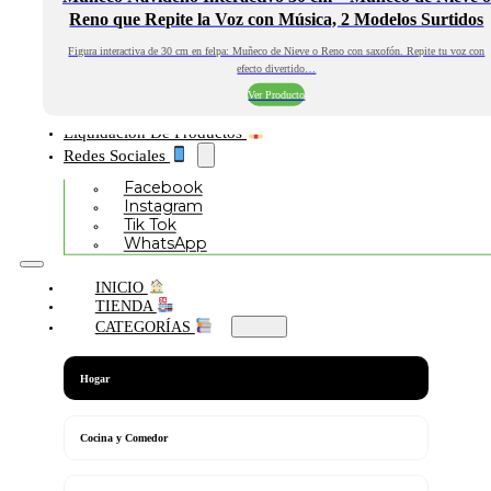
Reno que Repite la Voz con Música, 2 Modelos Surtidos
Figura interactiva de 30 cm en felpa: Muñeco de Nieve o Reno con saxofón. Repite tu voz con
efecto divertido…
Ver Producto
Liquidación De Productos
Redes Sociales
Facebook
Instagram
Tik Tok
WhatsApp
INICIO
TIENDA
CATEGORÍAS
Hogar
Cocina y Comedor