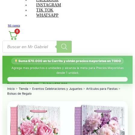
INSTAGRAM
TIK TOK
WHATSAPP
Mi cuenta
0
Búsqueda
de
productos
Suma $70.000 en tu Carrito y obtén precios mayoristas en TODO
Agrega mas productos o unidades y alcanza la meta para Precios Mayoristas
desde 1 unidad.
Progreso:
$0
/ $70.000 — Te faltan
$70.000
.
Inicio
>
Tienda
>
Eventos Celebraciones y Juguetes
>
Artículos para Fiestas
>
Bolsas de Regalo