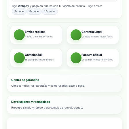
Elige
Webpay
y paga en cuotas con tu tarjeta de crédito. Elige entre:
3 cuotas
6 cuotas
12 cuotas
Envíos rápidos
Garantía Legal
A todo Chile de 24-96hrs
Cambio inmediato por fallas
Cambio fácil
Factura oficial
15 días para intercambios
Documento tributario válido
Centro de garantías
Conoce todas tus garantías y cómo usarlas paso a paso.
Devoluciones y reembolsos
Proceso simple y rápido para cambios o devoluciones.