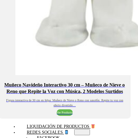
Muñeco Navideño Interactivo 30 cm – Muñeco de Nieve o
Reno que Repite la Voz con Música, 2 Modelos Surtidos
Figura interactiva de 30 cm en felpa: Muñeco de Nieve o Reno con saxofón. Repite tu voz con
efecto divertido…
Ver Producto
LIQUIDACIÓN DE PRODUCTOS
REDES SOCIALES
FACEBOOK