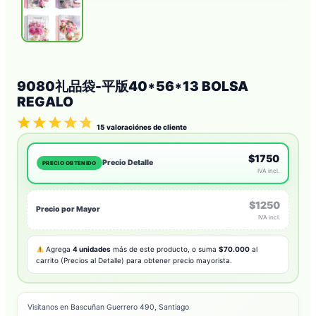
9080礼品袋-平版40*56*13 BOLSA
REGALO
15
valoraciónes de cliente
$1750
Precio Detalle
PRECIO OBTENIDO
IVA incl.
$1250
Precio por Mayor
IVA incl.
Agrega
4 unidades
más de este producto, o suma
$70.000
al
carrito (Precios al Detalle) para obtener precio mayorista.
Visitanos en Bascuñan Guerrero 490, Santiago