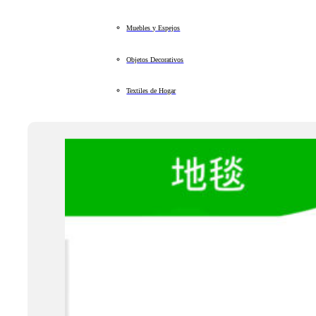
Muebles y Espejos
Objetos Decorativos
Textiles de Hogar