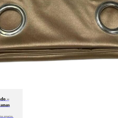
ado –
tanas
tus espacios.