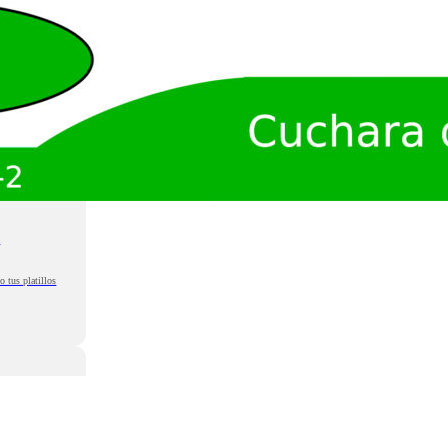
m
o tus platillos