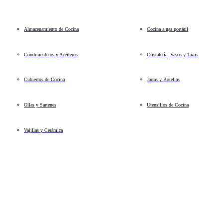
Almacenamiento de Cocina
Cocina a gas portátil
Condimenteros y Aceiteros
Cristalería, Vasos y Tazas
Cubiertos de Cocina
Jarras y Botellas
Ollas y Sartenes
Utensilios de Cocina
Vajillas y Cerámica