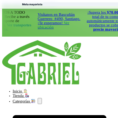
Saltar al contenido principal
Saltar al pie de página
Meta mayorista
 A TODO
¡Supera los
$70.000
en 
Visítanos en Bascuñán
ibe a través
total de tu compra y
Guerrero #490, Santiago.
orte de
automáticamente todos t
¡Te esperamos!
Ver
er transportes
productos se cobraran 
ubicación
precio mayorista!
Inicio
Tienda
Categorías