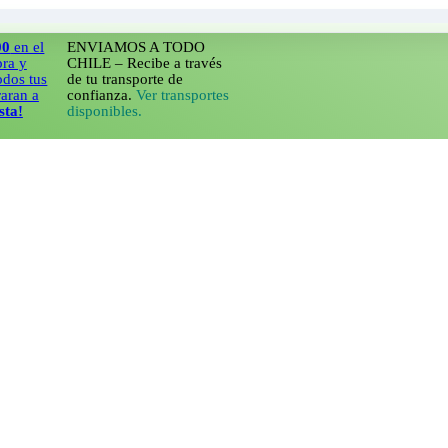
el
ENVIAMOS A TODO
CHILE – Recibe a través
us
de tu transporte de
a
confianza.
Ver transportes
disponibles.