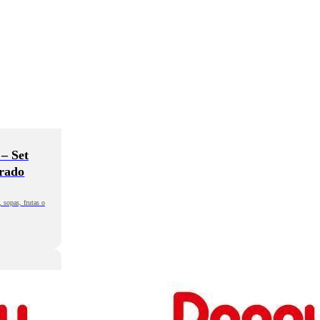
– Set
orado
 sopas, frutas o