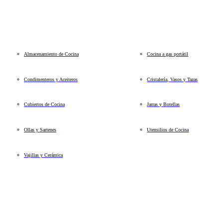
Almacenamiento de Cocina
Cocina a gas portátil
Condimenteros y Aceiteros
Cristalería, Vasos y Tazas
Cubiertos de Cocina
Jarras y Botellas
Ollas y Sartenes
Utensilios de Cocina
Vajillas y Cerámica