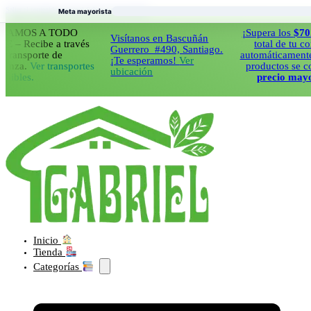
Saltar al contenido principal
Saltar al pie de página
Meta mayorista
OS A TODO
¡Supera los
$70.000
e
Visítanos en Bascuñán
Recibe a través
total de tu compra
Guerrero #490, Santiago.
nsporte de
automáticamente todo
¡Te esperamos!
Ver
a.
Ver transportes
productos se cobrar
ubicación
es.
precio mayorista
Inicio
Tienda
Categorías