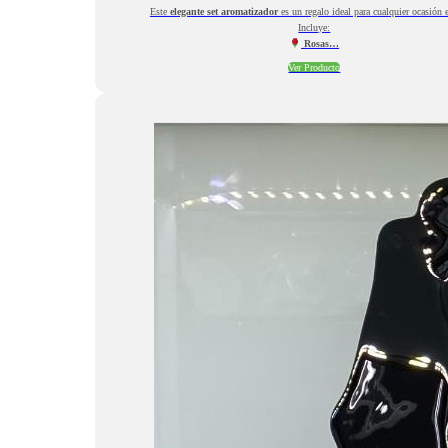
Este
elegante set aromatizador
es un regalo ideal para cualquier ocasión e
Incluye:
Rosas…
Ver Producto