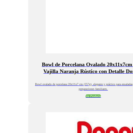
Bowl de Porcelana Ovalado 20x11x7cm 
Vajilla Naranja Rústico con Detalle D
Bowl ovalado de porcelana 20x11x7 cm (257g), elegante y práctico para ensaladas,
preparaciones familiares.
Ver Producto