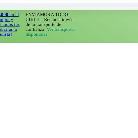
n el
ENVIAMOS A TODO
 y
CHILE – Recibe a través
s tus
de tu transporte de
an a
confianza.
Ver transportes
!
disponibles.