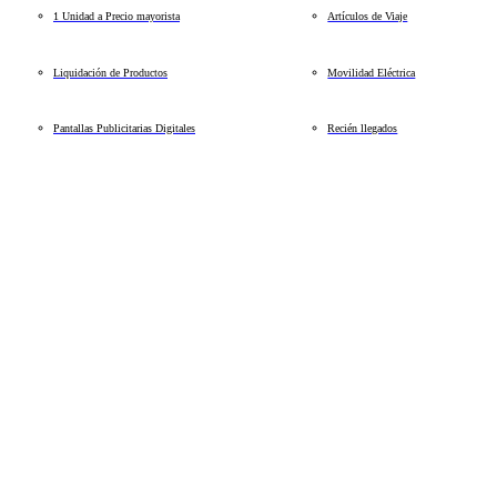
1 Unidad a Precio mayorista
Artículos de Viaje
Liquidación de Productos
Movilidad Eléctrica
Pantallas Publicitarias Digitales
Recién llegados