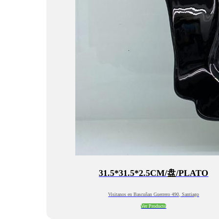
31.5*31.5*2.5CM/盘/PLATO
Visitanos en Bascuñan Guerrero 490, Santiago
Ver Producto