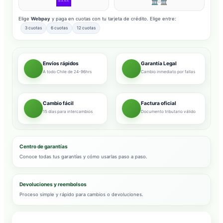
Elige
Webpay
y paga en cuotas con tu tarjeta de crédito. Elige entre:
3 cuotas
6 cuotas
12 cuotas
Envíos rápidos
Garantía Legal
A todo Chile de 24-96hrs
Cambio inmediato por fallas
Cambio fácil
Factura oficial
15 días para intercambios
Documento tributario válido
Centro de garantías
Conoce todas tus garantías y cómo usarlas paso a paso.
Devoluciones y reembolsos
Proceso simple y rápido para cambios o devoluciones.