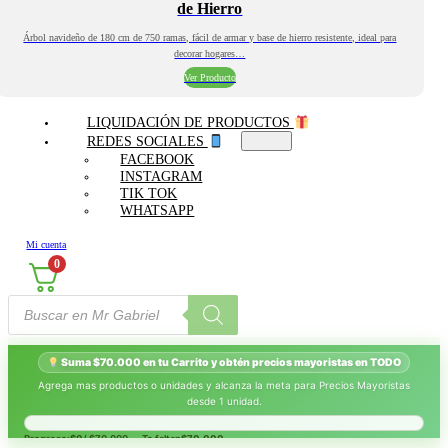
de Hierro
Árbol navideño de 180 cm de 750 ramas, fácil de armar y base de hierro resistente, ideal para
decorar hogares…
Ver Producto
LIQUIDACIÓN DE PRODUCTOS
REDES SOCIALES
FACEBOOK
INSTAGRAM
TIK TOK
WHATSAPP
Mi cuenta
0
Búsqueda
de
productos
Suma $70.000 en tu Carrito y obtén precios mayoristas en TODO
Agrega mas productos o unidades y alcanza la meta para Precios Mayoristas
desde 1 unidad.
Progreso:
$0
/ $70.000 — Te faltan
$70.000
.