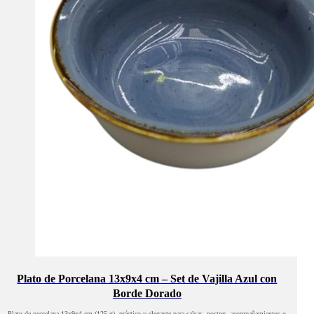
Plato de Porcelana 13x9x4 cm – Set de Vajilla Azul con
Borde Dorado
Plato de porcelana 13x9x4 cm (125 g), práctico y elegante para salsas, postres, acompañamientos o