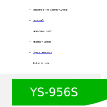
Esculturas Flores Floreros y Aromas
Iluminación
Limpieza del Hogar
Muebles y Espejos
Objetos Decorativos
Textiles de Hogar