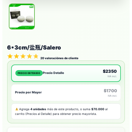
6*3cm/盐瓶/Salero
20
valoraciónes de cliente
$2350
Precio Detalle
PRECIO OBTENIDO
IVA incl.
$1700
Precio por Mayor
IVA incl.
Agrega
4 unidades
más de este producto, o suma
$70.000
al
carrito (Precios al Detalle) para obtener precio mayorista.