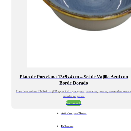
Plato de Porcelana 13x9x4 cm – Set de Vajilla Azul con
Borde Dorado
Plato de porcelana 13x9x4 cm (125 g), práctico y elegante para salsas, postres, acompañamientos 
entradas pequeñas.
Ver Producto
Artículos para Fiestas
Halloween