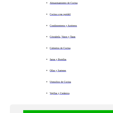
Almacenamiento de Cocina
Cocina a gas portátil
Condimenteros y Aceiteros
Cristalería, Vasos y Tazas
Cubiertos de Cocina
Jarras y Botellas
Ollas y Sartenes
Utensilios de Cocina
Vajillas y Cerámica