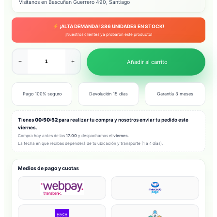
Visitanos en Bascuñan Guerrero 490, Santiago
¡ALTA DEMANDA!
386
UNIDADES EN STOCK!
¡Nuestros clientes ya probaron este producto!
−
+
Añadir al carrito
Pago 100% seguro
Devolución 15 días
Garantía 3 meses
Tienes
00:50:50
para realizar tu compra y nosotros enviar tu pedido este
viernes
.
Compra hoy antes de las
17:00
y despachamos el
viernes
.
La fecha en que recibas dependerá de tu ubicación y transporte (1 a 4 días).
Medios de pago y cuotas