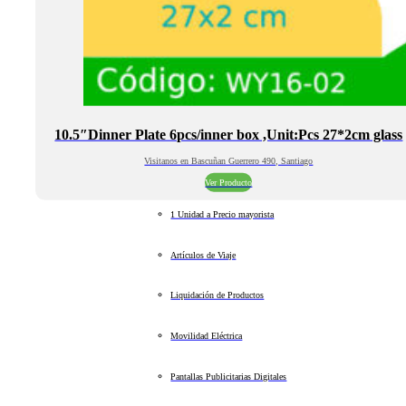
10.5″Dinner Plate 6pcs/inner box ,Unit:Pcs 27*2cm glass
Visitanos en Bascuñan Guerrero 490, Santiago
Ver Producto
1 Unidad a Precio mayorista
Artículos de Viaje
Liquidación de Productos
Movilidad Eléctrica
Pantallas Publicitarias Digitales