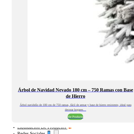
Árbol de Navidad Nevado 180 cm – 750 Ramas con Base
de Hierro
Árbol navideño de 180 cm de 750 ramas, fácil de armar y base de hierro resistente, ideal para
decorar hogares…
Ver Producto
Liquidación De Productos
Redes Sociales