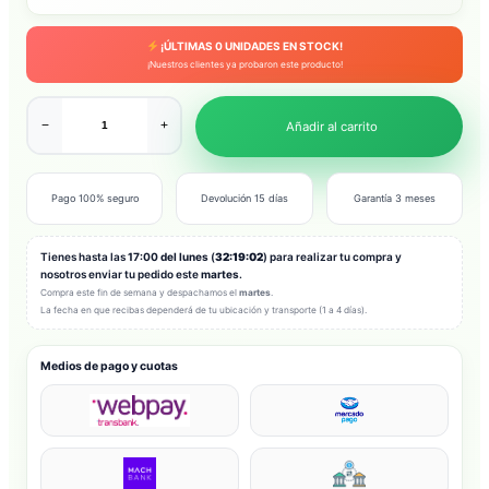
¡ÚLTIMAS
0
UNIDADES EN STOCK!
¡Nuestros clientes ya probaron este producto!
−
+
Añadir al carrito
Pago 100% seguro
Devolución 15 días
Garantía 3 meses
Tienes hasta las
17:00 del lunes
(
32:19:00
) para realizar tu compra y
nosotros enviar tu pedido este
martes
.
Compra este fin de semana y despachamos el
martes
.
La fecha en que recibas dependerá de tu ubicación y transporte (1 a 4 días).
Medios de pago y cuotas