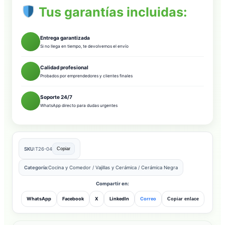
Tus garantías incluidas:
Entrega garantizada
Si no llega en tiempo, te devolvemos el envío
Calidad profesional
Probados por emprendedores y clientes finales
Soporte 24/7
WhatsApp directo para dudas urgentes
SKU:
T26-04
Copiar
Categoría:
Cocina y Comedor
/
Vajillas y Cerámica
/
Cerámica Negra
Compartir en:
WhatsApp
Facebook
X
LinkedIn
Correo
Copiar enlace