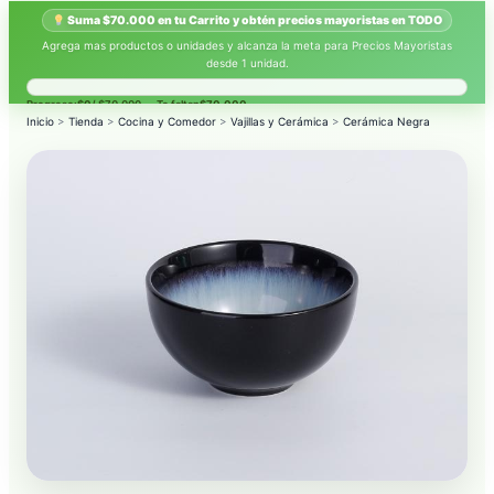
Suma $70.000 en tu Carrito y obtén precios mayoristas en TODO
Agrega mas productos o unidades y alcanza la meta para Precios Mayoristas
desde 1 unidad.
Progreso:
$0
/ $70.000 — Te faltan
$70.000
.
Inicio
>
Tienda
>
Cocina y Comedor
>
Vajillas y Cerámica
>
Cerámica Negra