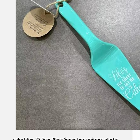
cake lifter 25.5cm 20pcs/inner box,unit:pcs plastic