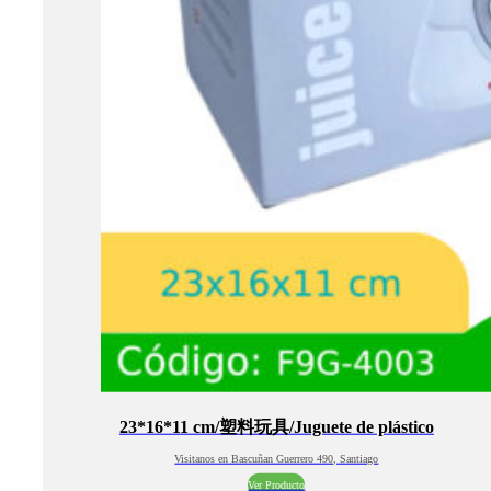
23*16*11 cm/塑料玩具/Juguete de plástico
Visitanos en Bascuñan Guerrero 490, Santiago
Ver Producto