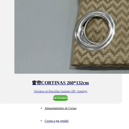
窗帘CORTINAS 260*132cm
Visitanos en Bascuñan Guerrero 490, Santiago
Ver Producto
Almacenamiento de Cocina
Cocina a gas portátil