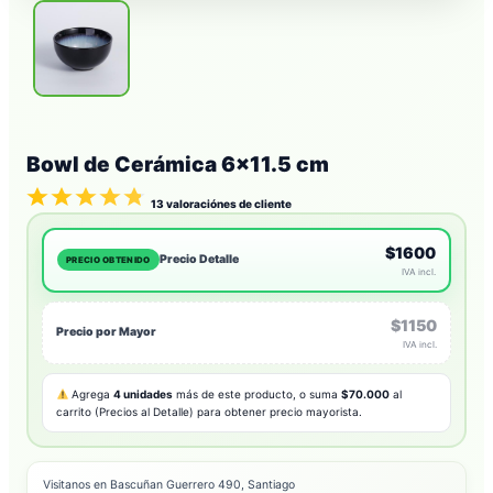
Bowl de Cerámica 6×11.5 cm
13
valoraciónes de cliente
$1600
Precio Detalle
PRECIO OBTENIDO
IVA incl.
$1150
Precio por Mayor
IVA incl.
Agrega
4 unidades
más de este producto, o suma
$70.000
al
carrito (Precios al Detalle) para obtener precio mayorista.
Visitanos en Bascuñan Guerrero 490, Santiago