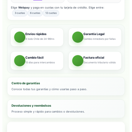
Elige
Webpay
y paga en cuotas con tu tarjeta de crédito. Elige entre:
3 cuotas
6 cuotas
12 cuotas
Envíos rápidos
Garantía Legal
A todo Chile de 24-96hrs
Cambio inmediato por fallas
Cambio fácil
Factura oficial
15 días para intercambios
Documento tributario válido
Centro de garantías
Conoce todas tus garantías y cómo usarlas paso a paso.
Devoluciones y reembolsos
Proceso simple y rápido para cambios o devoluciones.