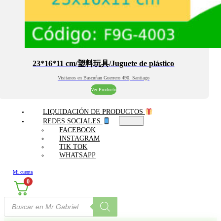
23*16*11 cm/塑料玩具/Juguete de plástico
Visitanos en Bascuñan Guerrero 490, Santiago
Ver Producto
LIQUIDACIÓN DE PRODUCTOS
REDES SOCIALES
FACEBOOK
INSTAGRAM
TIK TOK
WHATSAPP
Mi cuenta
0
Búsqueda
de
productos