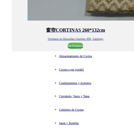
窗帘CORTINAS 260*132cm
Visitanos en Bascuñan Guerrero 490, Santiago
Ver Producto
Almacenamiento de Cocina
Cocina a gas portátil
Condimenteros y Aceiteros
Cristalería, Vasos y Tazas
Cubiertos de Cocina
Jarras y Botellas