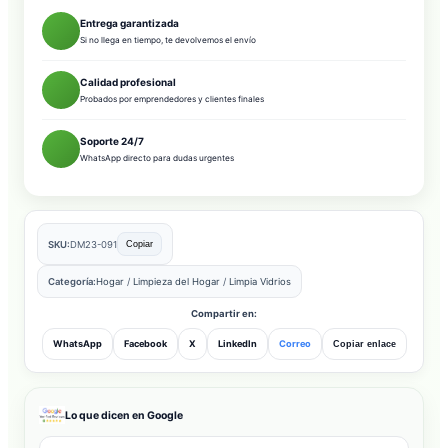
Entrega garantizada
Si no llega en tiempo, te devolvemos el envío
Calidad profesional
Probados por emprendedores y clientes finales
Soporte 24/7
WhatsApp directo para dudas urgentes
SKU:
DM23-091
Copiar
Categoría:
Hogar
/
Limpieza del Hogar
/
Limpia Vidrios
Compartir en:
WhatsApp
Facebook
X
LinkedIn
Correo
Copiar enlace
Lo que dicen en Google