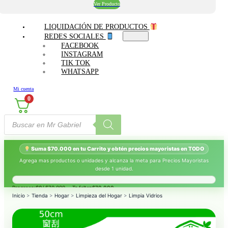
Ver Producto
LIQUIDACIÓN DE PRODUCTOS
REDES SOCIALES
FACEBOOK
INSTAGRAM
TIK TOK
WHATSAPP
Mi cuenta
0
Búsqueda
de
productos
Suma $70.000 en tu Carrito y obtén precios mayoristas en TODO
Agrega mas productos o unidades y alcanza la meta para Precios Mayoristas
desde 1 unidad.
Progreso:
$0
/ $70.000 — Te faltan
$70.000
.
Inicio
>
Tienda
>
Hogar
>
Limpieza del Hogar
>
Limpia Vidrios