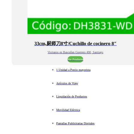
33cm,厨师刀8寸/Cuchillo de cocinero 8″
Visitanos en Bascuñan Guerrero 490, Santiago
Ver Producto
1 Unidad a Precio mayorista
Artículos de Viaje
Liquidación de Productos
Movilidad Eléctrica
Pantallas Publicitarias Digitales