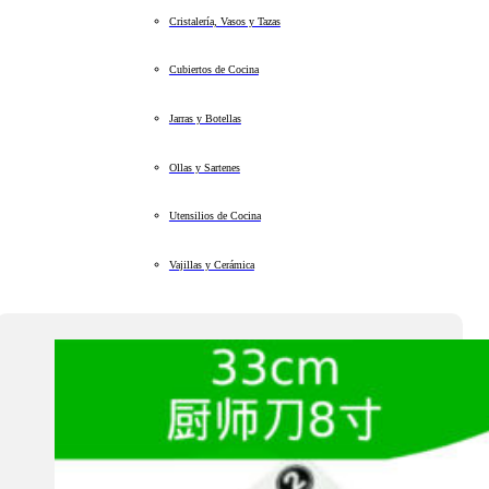
Cristalería, Vasos y Tazas
Cubiertos de Cocina
Jarras y Botellas
Ollas y Sartenes
Utensilios de Cocina
Vajillas y Cerámica