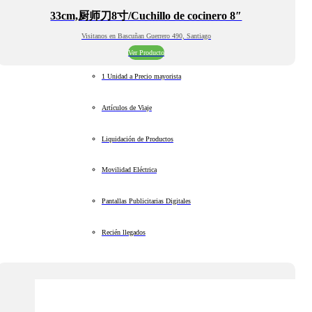
33cm,厨师刀8寸/Cuchillo de cocinero 8″
Visitanos en Bascuñan Guerrero 490, Santiago
Ver Producto
1 Unidad a Precio mayorista
Artículos de Viaje
Liquidación de Productos
Movilidad Eléctrica
Pantallas Publicitarias Digitales
Recién llegados