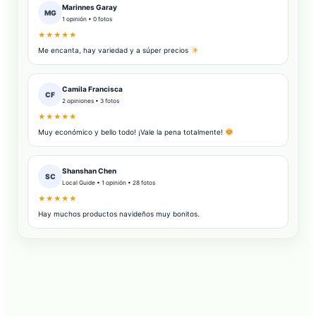
Marinnes Garay
MG
1 opinión • 0 fotos
★★★★★
Me encanta, hay variedad y a súper precios
Camila Francisca
CF
2 opiniones • 3 fotos
★★★★★
Muy económico y bello todo! ¡Vale la pena totalmente!
Shanshan Chen
SC
Local Guide • 1 opinión • 28 fotos
★★★★★
Hay muchos productos navideños muy bonitos.