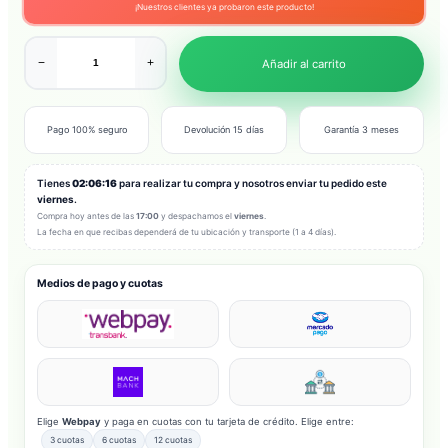
¡Nuestros clientes ya probaron este producto!
−
+
Añadir al carrito
Pago 100% seguro
Devolución 15 días
Garantía 3 meses
Tienes
02:06:14
para realizar tu compra y nosotros enviar tu pedido este
viernes
.
Compra hoy antes de las
17:00
y despachamos el
viernes
.
La fecha en que recibas dependerá de tu ubicación y transporte (1 a 4 días).
Medios de pago y cuotas
Elige
Webpay
y paga en cuotas con tu tarjeta de crédito. Elige entre:
3 cuotas
6 cuotas
12 cuotas