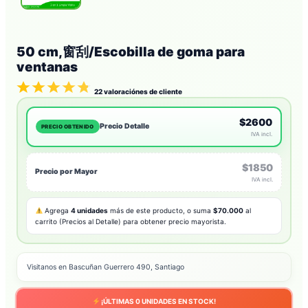
50 cm,窗刮/Escobilla de goma para
ventanas
22
valoraciónes de cliente
$2600
Precio Detalle
PRECIO OBTENIDO
IVA incl.
$1850
Precio por Mayor
IVA incl.
Agrega
4 unidades
más de este producto, o suma
$70.000
al
carrito (Precios al Detalle) para obtener precio mayorista.
Visitanos en Bascuñan Guerrero 490, Santiago
¡ÚLTIMAS
0
UNIDADES EN STOCK!