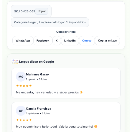
SKU:
DM23-065
Copiar
Categoría:
Hogar
/
Limpieza del Hogar
/
Limpia Vidrios
Compartir en:
WhatsApp
Facebook
X
LinkedIn
Correo
Copiar enlace
Lo que dicen en Google
Marinnes Garay
MG
1 opinión • 0 fotos
★★★★★
Me encanta, hay variedad y a súper precios
Camila Francisca
CF
2 opiniones • 3 fotos
★★★★★
Muy económico y bello todo! ¡Vale la pena totalmente!