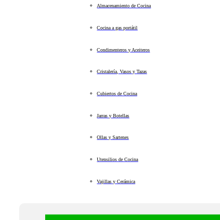
Almacenamiento de Cocina
Cocina a gas portátil
Condimenteros y Aceiteros
Cristalería, Vasos y Tazas
Cubiertos de Cocina
Jarras y Botellas
Ollas y Sartenes
Utensilios de Cocina
Vajillas y Cerámica