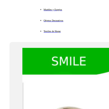
Muebles y Espejos
Objetos Decorativos
Textiles de Hogar