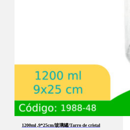
1200ml ,9*25cm/玻璃罐/Tarro de cristal