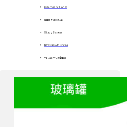
Cubiertos de Cocina
Jarras y Botellas
Ollas y Sartenes
Utensilios de Cocina
Vajillas y Cerámica