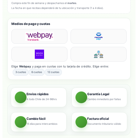
Compra este fin de semana y despachamos el
martes
.
La fecha en que recibas dependerá de tu ubicación y transporte (1 a 4 días).
Medios de pago y cuotas
Elige
Webpay
y paga en cuotas con tu tarjeta de crédito. Elige entre:
3 cuotas
6 cuotas
12 cuotas
Envíos rápidos
Garantía Legal
A todo Chile de 24-96hrs
Cambio inmediato por fallas
Cambio fácil
Factura oficial
15 días para intercambios
Documento tributario válido