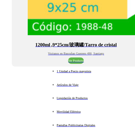
1200ml ,9*25cm/玻璃罐/Tarro de cristal
Visitanos en Bascuñan Guerrero 490, Santiago
Ver Producto
1 Unidad a Precio mayorista
Artículos de Viaje
Liquidación de Productos
Movilidad Eléctrica
Pantallas Publicitarias Digitales