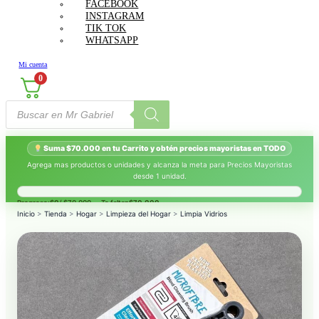
FACEBOOK
INSTAGRAM
TIK TOK
WHATSAPP
Mi cuenta
0
Búsqueda
de
productos
Suma $70.000 en tu Carrito y obtén precios mayoristas en TODO
Agrega mas productos o unidades y alcanza la meta para Precios Mayoristas
desde 1 unidad.
Progreso:
$0
/ $70.000 — Te faltan
$70.000
.
Inicio
>
Tienda
>
Hogar
>
Limpieza del Hogar
>
Limpia Vidrios