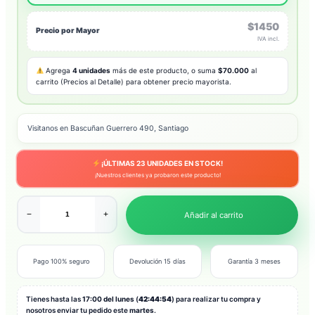
$1450
Precio por Mayor
IVA incl.
Agrega
4 unidades
más de este producto, o suma
$70.000
al
carrito (Precios al Detalle) para obtener precio mayorista.
Visitanos en Bascuñan Guerrero 490, Santiago
¡ÚLTIMAS
23
UNIDADES EN STOCK!
¡Nuestros clientes ya probaron este producto!
−
+
Añadir al carrito
Pago 100% seguro
Devolución 15 días
Garantía 3 meses
Tienes hasta las
17:00 del lunes
(
42:44:52
) para realizar tu compra y
nosotros enviar tu pedido este
martes
.