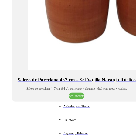
Salero de Porcelana 4×7 cm – Set Vajilla Naranja Rústico
Salero de porcelana 4×7 cm (64 g), compacto y elegante, ideal para mesa y cocina.
Ver Producto
Artículos para Fiestas
Halloween
Juguetes y Peluches