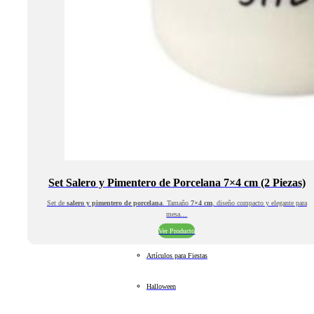
Set Salero y Pimentero de Porcelana 7×4 cm (2 Piezas)
Set de
salero y pimentero de porcelana
. Tamaño
7×4 cm
, diseño compacto y elegante para
mesa…
Ver Producto
Artículos para Fiestas
Halloween