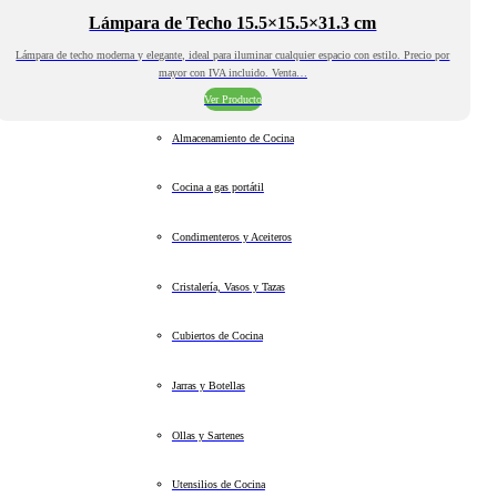
Lámpara de Techo 15.5×15.5×31.3 cm
Lámpara de techo moderna y elegante, ideal para iluminar cualquier espacio con estilo. Precio por
mayor con IVA incluido. Venta…
Ver Producto
Almacenamiento de Cocina
Cocina a gas portátil
Condimenteros y Aceiteros
Cristalería, Vasos y Tazas
Cubiertos de Cocina
Jarras y Botellas
Ollas y Sartenes
Utensilios de Cocina