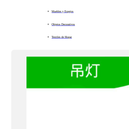
Muebles y Espejos
Objetos Decorativos
Textiles de Hogar