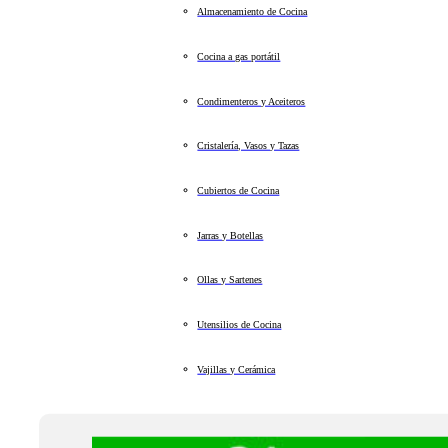
Almacenamiento de Cocina
Cocina a gas portátil
Condimenteros y Aceiteros
Cristalería, Vasos y Tazas
Cubiertos de Cocina
Jarras y Botellas
Ollas y Sartenes
Utensilios de Cocina
Vajillas y Cerámica