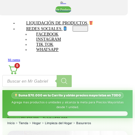
de…
Ver Producto
LIQUIDACIÓN DE PRODUCTOS
REDES SOCIALES
FACEBOOK
INSTAGRAM
TIK TOK
WHATSAPP
Mi cuenta
0
Búsqueda
de
productos
Suma $70.000 en tu Carrito y obtén precios mayoristas en TODO
Agrega mas productos o unidades y alcanza la meta para Precios Mayoristas
desde 1 unidad.
Progreso:
$0
/ $70.000 — Te faltan
$70.000
.
Inicio
>
Tienda
>
Hogar
>
Limpieza del Hogar
>
Basureros