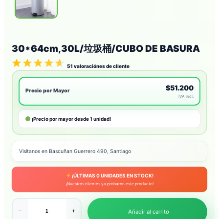
30*64cm,30L/垃圾桶/CUBO DE BASURA
51
valoraciónes de cliente
$51.200
Precio por Mayor
IVA incl.
¡Precio por mayor desde 1 unidad!
Visitanos en Bascuñan Guerrero 490, Santiago
¡ÚLTIMAS
0
UNIDADES EN STOCK!
¡Nuestros clientes ya probaron este producto!
−
+
Añadir al carrito