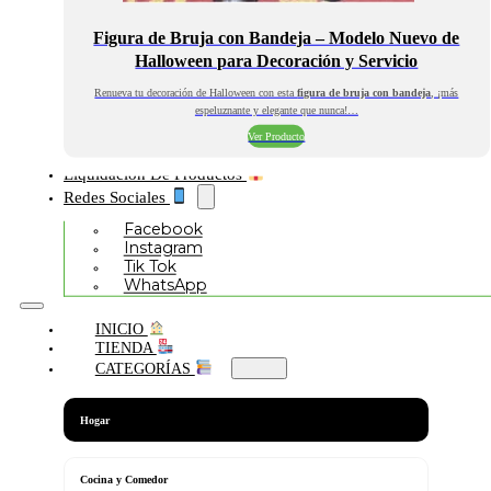
Figura de Bruja con Bandeja – Modelo Nuevo de
Halloween para Decoración y Servicio
Renueva tu decoración de Halloween con esta
figura de bruja con bandeja
, ¡más
espeluznante y elegante que nunca!…
Ver Producto
Liquidación De Productos
Redes Sociales
Facebook
Instagram
Tik Tok
WhatsApp
INICIO
TIENDA
CATEGORÍAS
Hogar
Cocina y Comedor