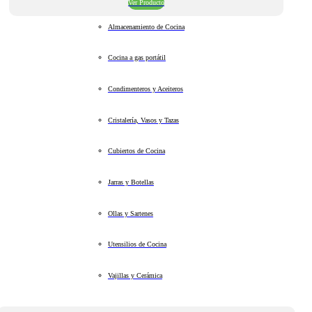
Ver Producto
Almacenamiento de Cocina
Cocina a gas portátil
Condimenteros y Aceiteros
Cristalería, Vasos y Tazas
Cubiertos de Cocina
Jarras y Botellas
Ollas y Sartenes
Utensilios de Cocina
Vajillas y Cerámica