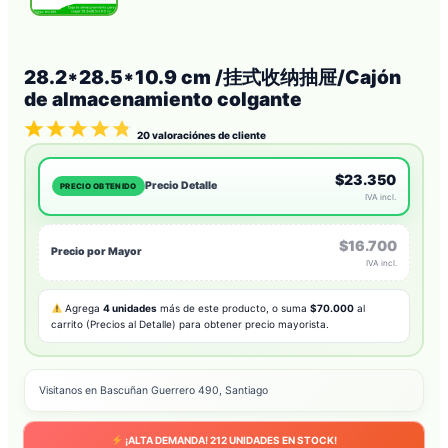
28.2*28.5*10.9 cm /挂式收纳抽屉/Cajón
de almacenamiento colgante
20
valoraciónes de cliente
$23.350
Precio Detalle
PRECIO OBTENIDO
IVA incl.
$16.700
Precio por Mayor
IVA incl.
Agrega
4 unidades
más de este producto, o suma
$70.000
al
carrito (Precios al Detalle) para obtener precio mayorista.
Visitanos en Bascuñan Guerrero 490, Santiago
¡ALTA DEMANDA!
212
UNIDADES EN STOCK!