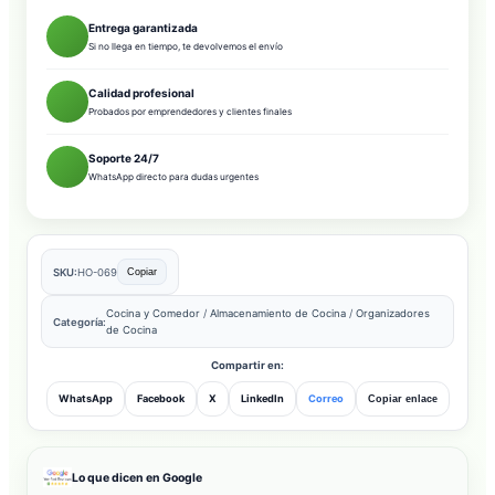
Entrega garantizada
Si no llega en tiempo, te devolvemos el envío
Calidad profesional
Probados por emprendedores y clientes finales
Soporte 24/7
WhatsApp directo para dudas urgentes
SKU:
HO-069
Copiar
Cocina y Comedor
/
Almacenamiento de Cocina
/
Organizadores
Categoría:
de Cocina
Compartir en:
WhatsApp
Facebook
X
LinkedIn
Correo
Copiar enlace
Lo que dicen en Google