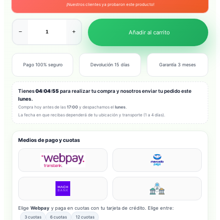
¡Nuestros clientes ya probaron este producto!
−
+
Añadir al carrito
Pago 100% seguro
Devolución 15 días
Garantía 3 meses
Tienes
04:04:53
para realizar tu compra y nosotros enviar tu pedido este
lunes
.
Compra hoy antes de las
17:00
y despachamos el
lunes
.
La fecha en que recibas dependerá de tu ubicación y transporte (1 a 4 días).
Medios de pago y cuotas
Elige
Webpay
y paga en cuotas con tu tarjeta de crédito. Elige entre:
3 cuotas
6 cuotas
12 cuotas