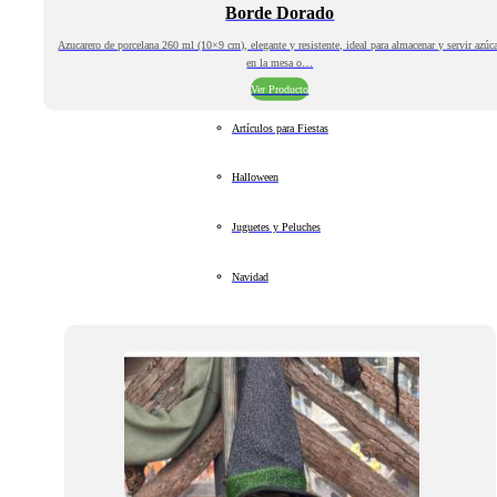
Borde Dorado
Azucarero de porcelana 260 ml (10×9 cm), elegante y resistente, ideal para almacenar y servir azúc
en la mesa o…
Ver Producto
Artículos para Fiestas
Halloween
Juguetes y Peluches
Navidad