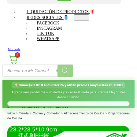
LIQUIDACIÓN DE PRODUCTOS
REDES SOCIALES
FACEBOOK
INSTAGRAM
TIK TOK
WHATSAPP
Mi cuenta
0
Búsqueda
de
productos
Suma $70.000 en tu Carrito y obtén precios mayoristas en TODO
Agrega mas productos o unidades y alcanza la meta para Precios Mayoristas
desde 1 unidad.
Progreso:
$0
/ $70.000 — Te faltan
$70.000
.
Inicio
>
Tienda
>
Cocina y Comedor
>
Almacenamiento de Cocina
>
Organizadores
de Cocina