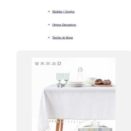
Muebles y Espejos
Objetos Decorativos
Textiles de Hogar