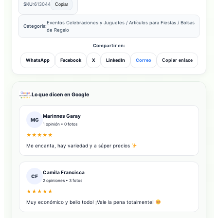
SKU:
613044
Copiar
Eventos Celebraciones y Juguetes
/
Artículos para Fiestas
/
Bolsas
Categoría:
de Regalo
Compartir en:
WhatsApp
Facebook
X
LinkedIn
Correo
Copiar enlace
Lo que dicen en Google
Marinnes Garay
MG
1 opinión • 0 fotos
★★★★★
Me encanta, hay variedad y a súper precios
Camila Francisca
CF
2 opiniones • 3 fotos
★★★★★
Muy económico y bello todo! ¡Vale la pena totalmente!