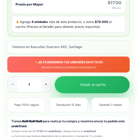
$1700
Precio por Mayor
IVA incl.
Agrega
4 unidades
más de este producto, o suma
$70.000
al
carrito (Precios al Detalle) para obtener precio mayorista.
Visitanos en Bascuñan Guerrero 490, Santiago
¡ALTA DEMANDA!
120
UNIDADES EN STOCK!
¡Nuestros clientes ya probaron este producto!
−
+
Añadir al carrito
Pago 100% seguro
Devolución 15 días
Garantía 3 meses
Tienes
NaN:NaN:NaN
para realizar tu compra y nosotros enviar tu pedido este
undefined
.
Compra antes de las
17:00
del
undefined
y despachamos el
undefined
.
La fecha en que recibas dependerá de tu ubicación y transporte (1 a 4 días).