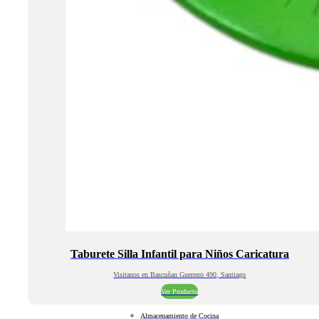
Taburete Silla Infantil para Niños Caricatura
Visitanos en Bascuñan Guerrero 490, Santiago
Ver Producto
Almacenamiento de Cocina