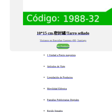
10*15 cm,密封罐/Tarro sellado
Visitanos en Bascuñan Guerrero 490, Santiago
Ver Producto
1 Unidad a Precio mayorista
Artículos de Viaje
Liquidación de Productos
Movilidad Eléctrica
Pantallas Publicitarias Digitales
Recién llegados