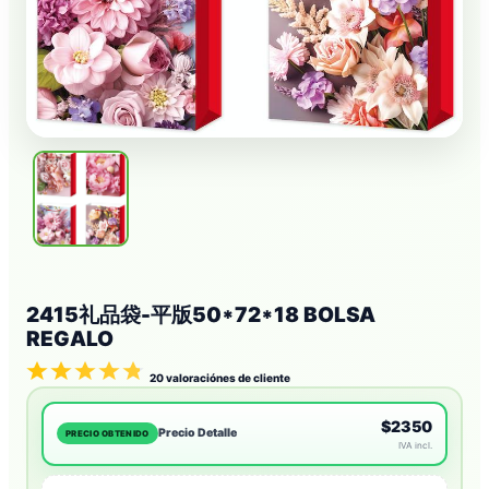
2415礼品袋-平版50*72*18 BOLSA
REGALO
20
valoraciónes de cliente
$2350
Precio Detalle
PRECIO OBTENIDO
IVA incl.