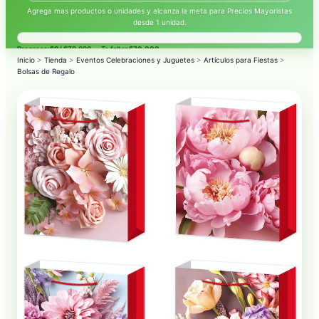
Agrega mas productos o unidades y alcanza la meta para Precios Mayoristas
desde 1 unidad.
Progreso:
$0
/ $70.000 — Te faltan
$70.000
.
Inicio
>
Tienda
>
Eventos Celebraciones y Juguetes
>
Artículos para Fiestas
>
Bolsas de Regalo