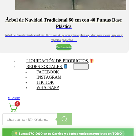
Árbol de Navidad Tradicional 60 cm con 40 Puntas Base
Plástica
Árbol de Navidad tradicional de 60 cm con 40 puntas y base plástica, ideal para mesas, repisas y
espacios pequeños.…
Ver Producto
LIQUIDACIÓN DE PRODUCTOS
REDES SOCIALES
FACEBOOK
INSTAGRAM
TIK TOK
WHATSAPP
Mi cuenta
0
Búsqueda
de
productos
Suma $70.000 en tu Carrito y obtén precios mayoristas en TODO