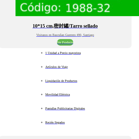
10*15 cm,密封罐/Tarro sellado
Visitanos en Bascuñan Guerrero 490, Santiago
Ver Producto
1 Unidad a Precio mayorista
Artículos de Viaje
Liquidación de Productos
Movilidad Eléctrica
Pantallas Publicitarias Digitales
Recién llegados