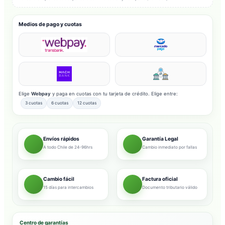
Medios de pago y cuotas
Elige
Webpay
y paga en cuotas con tu tarjeta de crédito. Elige entre:
3 cuotas
6 cuotas
12 cuotas
Envíos rápidos
Garantía Legal
A todo Chile de 24-96hrs
Cambio inmediato por fallas
Cambio fácil
Factura oficial
15 días para intercambios
Documento tributario válido
Centro de garantías