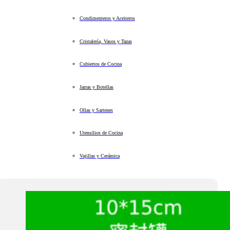
Condimenteros y Aceiteros
Cristalería, Vasos y Tazas
Cubiertos de Cocina
Jarras y Botellas
Ollas y Sartenes
Utensilios de Cocina
Vajillas y Cerámica