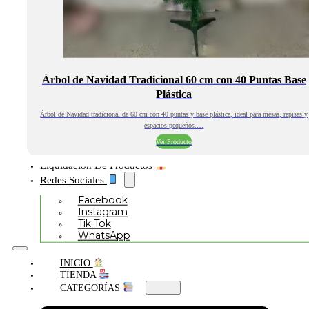
Árbol de Navidad Tradicional 60 cm con 40 Puntas Base
Plástica
Árbol de Navidad tradicional de 60 cm con 40 puntas y base plástica, ideal para mesas, repisas y
espacios pequeños.…
Ver Producto
Liquidación De Productos
Redes Sociales
Facebook
Instagram
Tik Tok
WhatsApp
INICIO
TIENDA
CATEGORÍAS