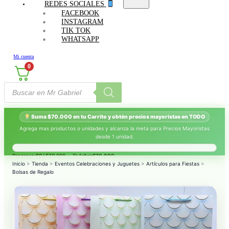
REDES SOCIALES
FACEBOOK
INSTAGRAM
TIK TOK
WHATSAPP
Mi cuenta
0
Búsqueda
de
productos
Suma $70.000 en tu Carrito y obtén precios mayoristas en TODO
Agrega mas productos o unidades y alcanza la meta para Precios Mayoristas
desde 1 unidad.
Progreso:
$0
/ $70.000 — Te faltan
$70.000
.
Inicio
>
Tienda
>
Eventos Celebraciones y Juguetes
>
Artículos para Fiestas
>
Bolsas de Regalo