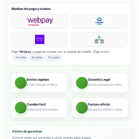
Medios de pago y cuotas
Elige
Webpay
y paga en cuotas con tu tarjeta de crédito. Elige entre:
3 cuotas
6 cuotas
12 cuotas
Envíos rápidos
Garantía Legal
A todo Chile de 24-96hrs
Cambio inmediato por fallas
Cambio fácil
Factura oficial
15 días para intercambios
Documento tributario válido
Centro de garantías
Conoce todas tus garantías y cómo usarlas paso a paso.