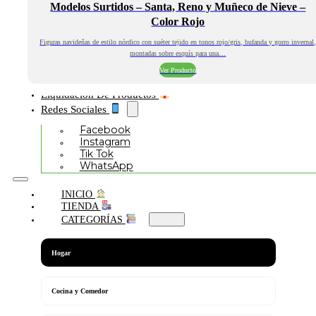
Modelos Surtidos – Santa, Reno y Muñeco de Nieve –
Color Rojo
Figuras navideñas de estilo nórdico con suéter tejido en tonos rojo/gris, bufanda y gorro invernal
montadas sobre esquís para una…
Ver Producto
Liquidación De Productos
Redes Sociales
Facebook
Instagram
Tik Tok
WhatsApp
INICIO
TIENDA
CATEGORÍAS
Hogar
Cocina y Comedor