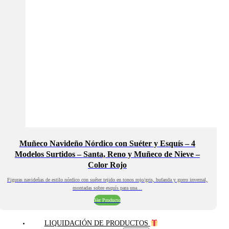
Muñeco Navideño Nórdico con Suéter y Esquís – 4
Modelos Surtidos – Santa, Reno y Muñeco de Nieve –
Color Rojo
Figuras navideñas de estilo nórdico con suéter tejido en tonos rojo/gris, bufanda y gorro invernal,
montadas sobre esquís para una…
Ver Producto
LIQUIDACIÓN DE PRODUCTOS