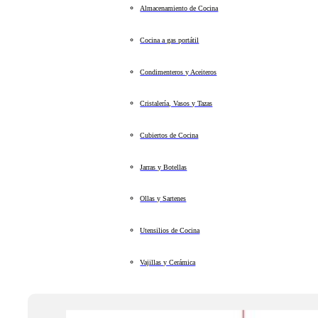
Almacenamiento de Cocina
Cocina a gas portátil
Condimenteros y Aceiteros
Cristalería, Vasos y Tazas
Cubiertos de Cocina
Jarras y Botellas
Ollas y Sartenes
Utensilios de Cocina
Vajillas y Cerámica