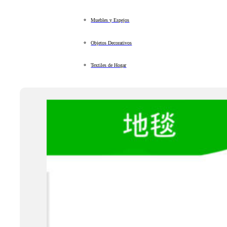
Muebles y Espejos
Objetos Decorativos
Textiles de Hogar