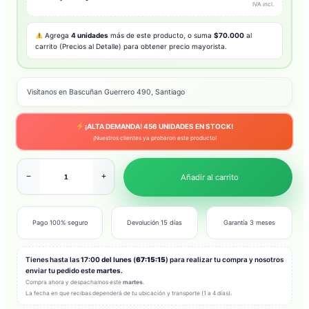
IVA incl.
Agrega
4 unidades
más de este producto, o suma
$70.000
al
carrito (Precios al Detalle) para obtener precio mayorista.
Visitanos en Bascuñan Guerrero 490, Santiago
¡ALTA DEMANDA!
456
UNIDADES EN STOCK!
¡Nuestros clientes ya probaron este producto!
−
+
Añadir al carrito
Pago 100% seguro
Devolución 15 días
Garantía 3 meses
Tienes hasta las
17:00 del lunes
(
67:15:13
) para realizar tu compra y nosotros
enviar tu pedido este
martes
.
Compra ahora y despachamos este
martes
.
La fecha en que recibas dependerá de tu ubicación y transporte (1 a 4 días).