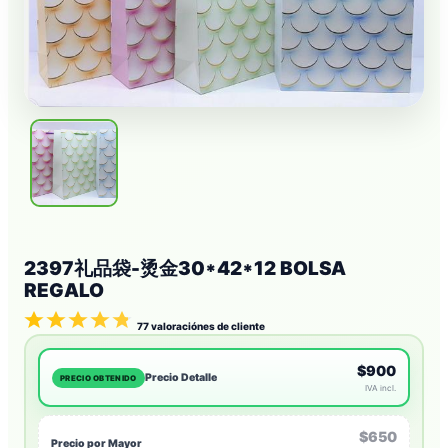
2397礼品袋-烫金30*42*12 BOLSA
REGALO
77
valoraciónes de cliente
$900
Precio Detalle
PRECIO OBTENIDO
IVA incl.
$650
Precio por Mayor