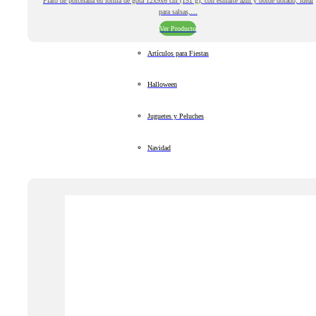
Plato de porcelana en forma de gota 12x9x6 cm (151 g), con esmalte azul y borde dorado, ideal
para salsas,…
Ver Producto
Artículos para Fiestas
Halloween
Juguetes y Peluches
Navidad